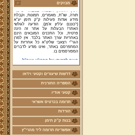
ושו"ת עולת יצחק ג"ח ועוד, וכן תוכלו
מבזקים
לעיין ולהאזין ולצפות במבחר שיעורי
תורה, שו"ת, מאמרים, תמונות, וקבלת
מידע אודות פעילות ק"ק תימן יע"א
(י'כוננם ע'ליון א'מן). הודעה לגולשי
האתר! הבעלות על אתר זה הינה
פרטית, וכל התכנים המובאים הינם
באחריות עורך האתר בלבד. אין למרן
הגר"י רצאבי שליט"א כל אחריות על
המתפרסם באתר, ואינו מודע לדברים
המפורסמים בו.
קווים לדמותו של מהרי"ץ זצוק"ל
פניה נרגשת אל אחינו בני עדת תימן
יע"א די בכל אתר ואתר
דרשות שיעורים וקטעי וידאו
טופס הוראת קבע
הספריה התורנית
לוח לימוד "עמוד יומי" בספר הזוהר
הקדוש
קטעי אודיו
קול קורא לעמוד על משמר מסורת
תרומה בכרטיס אשראי
ק"ק תימן יע"א וחיזוקה
הורדות
פרשת השבוע להאזנה מאת החזן
ה"ה יהודה דהרי הי"ו
בנות ק"ק תימן
הרשמה לקהילת מהרי"ץ
אפשריות תרומה ליד מהרי"ץ