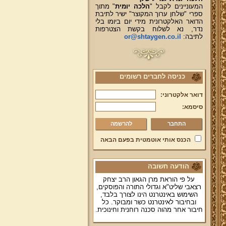
המעוניינים לקבל "
הלכה יומית
" מתוך
ספרי "שלחן ערוך המקוצר" ישיר לתיבת
הדואר האלקטרונית מידי יום ביומו בלי
נדר, נא לשלוח בקשת הצטרפות
לתיבה:
or@shtaygen.co.il
כניסה לחברים רשומים
דואר אלקטרוני:
סיסמא:
להרשמה
הכנס אותי אוטמטית בפעם הבאה
הודעה חשובה
על פי הוראת מרן הגאון הרב יצחק
רצאבי שליט"א וגדולי התורה והפוסקים,
השימוש באינטרנט הינו לצורך בלבד,
ובחיבור לאינטרנט כשר ומבוקר. כל
חיבור אחר מהוה סכנה רוחנית וחינוכית.