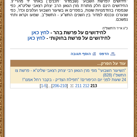
"חידושים לפרשת השבוע" (שבמדור "תכנים") באתר יד מהרי"ץ.
החידושים הינם חלק מתורת מרן הגאון הרב יצחק רצאבי שליט"א, כפי
שנמסרו בהזדמנויות שונות, בספרים או בשיעור השבועי ועלונים וכדו', כפי
שנערכו ונכנסו למדור בין השנים התש"ע - התשפ"ב. שמעו וקראו ותחי
נפשכם.
כ"ג אייר ה'תשפ''ה
לחידושים על פרשת בהר -
לחץ כאן
לחידושים על פרשת בחוקותי -
לחץ כאן
הדפס
הוסף תגובה
עוד על הפרק...
"השיעור השבועי" מפי מרן הגאון רבי יצחק רצאבי שליט"א - פרשת צו
התשפ"ו (828)
24 שעות לפני יום הכיפורים! "תפילת הצדיק - בקבר רחל אמנו"!
[
1
-
5
]
...
[
206
-
210
]
211
212
213