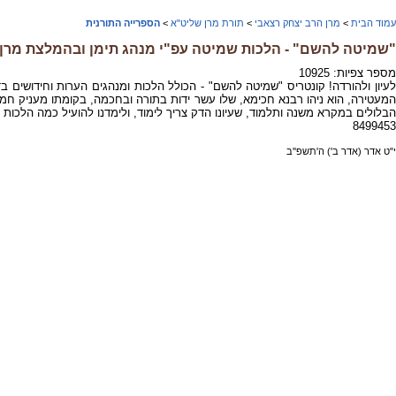
עמוד הבית
>
מרן הרב יצחק רצאבי
>
תורת מרן שליט"א
>
הספרייה התורנית
"שמיטה להשם" - הלכות שמיטה עפ"י מנהג תימן ובהמלצת מרן
מספר צפיות: 10925
לעיון ולהורדה! קונטריס "שמיטה להשם" - הכולל הלכות ומנהגים הערות וחידושים 
המעטירה, הוא ניהו רבנא חכימא, שלו עשר ידות בתורה ובחכמה, בקומתו מעניק חמה.
8499453
י"ט אדר (אדר ב') ה'תשפ''ב