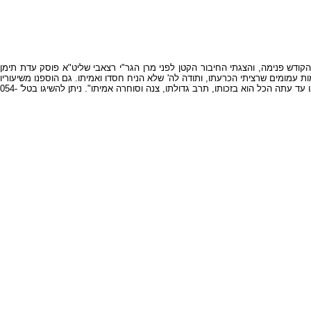
קודש פנימה, והצגתי החיבור הקטן לפני מרן הגר"י רצאבי שליט"א פוסק עדת תימן
 עמומים שרציתי הכרעתו, ותודה לה' שלא הניח חסדו ואמיתו. גם הוספנו משיעוריו
הבלולים במקרא משנה ותלמוד, שעיונו הדק צריך לימוד, ולימדנו להועיל כמה הלכות חשובות ומהם שחשף זרוע קדשו וגילה ידו, גלייה לדרעיה ונפל נהורא. וכל מה שהוצאנו עד עתה הכל הוא בזכותו, תרב גדולתו, צנה וסוחרה אמיתו". ניתן להשיגו בטל' 054-