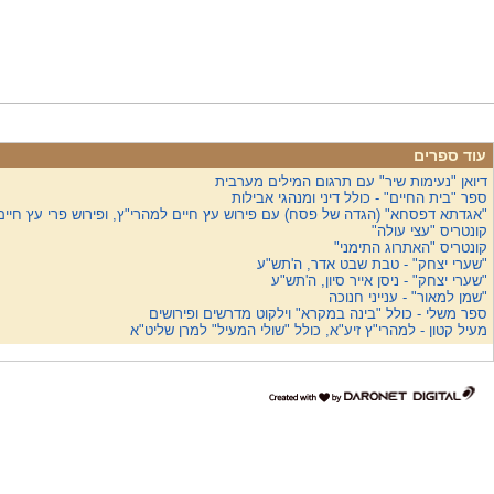
עוד ספרים
דיואן "נעימות שיר" עם תרגום המילים מערבית
ספר "בית החיים" - כולל דיני ומנהגי אבילות
"אגדתא דפסחא" (הגדה של פסח) עם פירוש עץ חיים למהרי"ץ, ופירוש פרי עץ חיים
קונטריס "עצי עולה"
קונטריס "האתרוג התימני"
"שערי יצחק" - טבת שבט אדר, ה'תש"ע
"שערי יצחק" - ניסן אייר סיון, ה'תש"ע
"שמן למאור" - ענייני חנוכה
ספר משלי - כולל "בינה במקרא" וילקוט מדרשים ופירושים
מעיל קטון - למהרי"ץ זיע"א, כולל "שולי המעיל" למרן שליט"א
דרונט
דיגיטל
-
בניית
אתרים,
בניית
אתרי