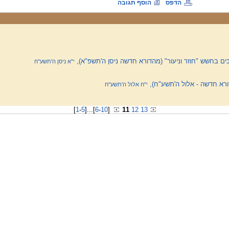
הדפס
הוסף תגובה
כים בחשש "חוזר וניעור" (מהדורא חדשה ניסן ה'תשפ"א),
י"א ניסן ה'תשע''ח
דורא חדשה - אלול ה'תשע"ח),
י"ח אלול ה'תשע''ח
[
1
-
5
]
...
[
6
-
10
]
11
12
13