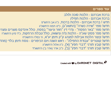
עוד ספרים
ברכת אברהם - הלכות סוכה ולולב
ברכת אברהם - הלכות תפילין
חדש ! ברכת אברהם - הלכות ברכות,
כ"ג אב ה'תש"פ
חדש! ספר "שירה כשרה" (התשע"ג),
כ"ט תמוז ה'תשע''ג
חדש! ספר "באר הפסח" - גדרי דין "חוזר וניעור" בפסח, כולל אינדקס מוצרים ומצר
חדש! ספר פסקי שע"ה - הלכות נדה ונישואין, כולל טבלת הרחקות,
כ"ד סיון ה'תשע''ז
חדש! קיצור הלכות אבילות למנהג ק"ק תימן יע"א,
ה' כסליו ה'תשע''ח
חדש! קונטריס "עבודת התפילה" - ראש השנה ויום הכיפורים - נוסח תימן בלדי (מה
חדש! קובץ תורני "דברי חפץ" (א'),
כ"ג אלול ה'תשע''ג
חדש! קובץ תורני "דברי חפץ" (ב'),
כ"ב אדר (אדר ב') ה'תשע''ד
דרונט
דיגיטל
-
בניית
אתרים,
בניית
אתרי
וורדפרס,
בניית
אתרי
סחר,
חנות
אינטרנטית,
פיתוח