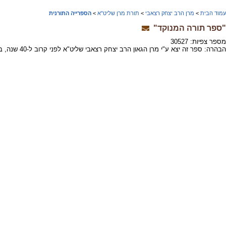
עמוד הבית
>
מרן הרב יצחק רצאבי
>
תורת מרן שליט"א
>
הספרייה התורנית
"ספר תורה המנוקד"
מספר צפיות: 30527
הבהרה: ספר זה יצא ע"י מרן הגאון הרב יצחק רצאבי שליט"א לפני קרוב ל-40 שנה, בהיותו פחות מבן 20, עוד בטרם עמד על טיבם האמיתי של חלק מהרבנים שהוזכרו בספר זה. לתשומת לב המעיין.