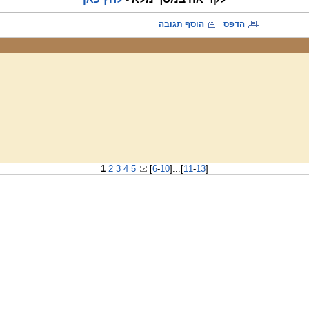
הדפס
הוסף תגובה
1
2
3
4
5
[
6
-
10
]
...
[
11
-
13
]