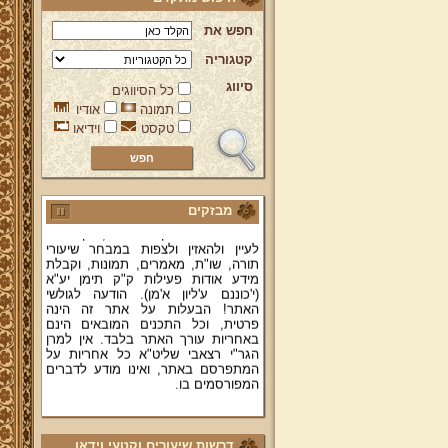
חפש את
קטגוריה
סיווג
כל הסיווגים
ברוכים הבאים לאתר מהרי"ץ
תמונה
אודיו
יד מהרי"ץ - פורטל תורני למורשת יהדות
טקסט
וידיאו
תימן, האתר הרשמי להנצחת מורשתו
של גאון רבני תימן ותפארתם מהרי"ץ
זצוק"ל. באתר תמצאו גם תכנים תורניים
והלכתיים רבים של מרן הגאון הרב יצחק
רצאבי שליט"א - פוסק עדת תימן,
מבזקים
מחבר ספרי שלחן ערוך המקוצר ח"ח
ושו"ת עולת יצחק ג"ח ועוד, וכן תוכלו
לעיין ולהאזין ולצפות במבחר שיעורי
תורה, שו"ת, מאמרים, תמונות, וקבלת
מידע אודות פעילות ק"ק תימן יע"א
(י'כוננם ע'ליון א'מן). הודעה לגולשי
האתר! הבעלות על אתר זה הינה
פרטית, וכל התכנים המובאים הינם
באחריות עורך האתר בלבד. אין למרן
הגר"י רצאבי שליט"א כל אחריות על
המתפרסם באתר, ואינו מודע לדברים
המפורסמים בו.
קווים לדמותו של מהרי"ץ זצוק"ל
פניה נרגשת אל אחינו בני עדת תימן
דרשות שיעורים וקטעי וידאו