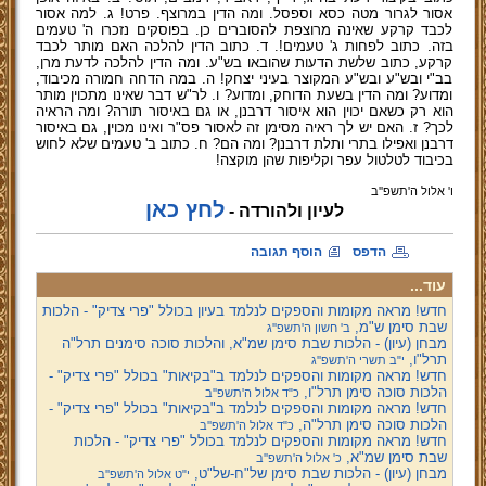
אסור לגרור מטה כסא וספסל. ומה הדין במרוצף. פרט! ג. למה אסור
לכבד קרקע שאינה מרוצפת להסוברים כן. בפוסקים נזכרו ה' טעמים
בזה. כתוב לפחות ג' טעמים!. ד. כתוב הדין להלכה האם מותר לכבד
קרקע, כתוב שלשת הדעות שהובאו בש"ע. ומה הדין להלכה לדעת מרן,
בב"י ובש"ע ובש"ע המקוצר בעיני יצחק! ה. במה הדחה חמורה מכיבוד,
ומדוע? ומה הדין בשעת הדוחק, ומדוע? ו. לר"ש דבר שאינו מתכוין מותר
הוא רק כשאם יכוין הוא איסור דרבנן, או גם באיסור תורה? ומה הראיה
לכך? ז. האם יש לך ראיה מסימן זה לאסור פס"ר ואינו מכוין, גם באיסור
דרבנן ואפילו בתרי ותלת דרבנן? ומה הם? ח. כתוב ב' טעמים שלא לחוש
בכיבוד לטלטול עפר וקליפות שהן מוקצה!
ו' אלול ה'תשפ''ב
לחץ כאן
לעיון ולהורדה -
הדפס
הוסף תגובה
עוד...
חדש! מראה מקומות והספקים לנלמד בעיון בכולל "פרי צדיק" - הלכות
שבת סימן ש"מ,
ב' חשון ה'תשפ''ג
מבחן (עיון) - הלכות שבת סימן שמ"א, והלכות סוכה סימנים תרל"ה
תרל"ו,
י"ב תשרי ה'תשפ''ג
חדש! מראה מקומות והספקים לנלמד ב"בקיאות" בכולל "פרי צדיק" -
הלכות סוכה סימן תרל"ו,
כ"ד אלול ה'תשפ''ב
חדש! מראה מקומות והספקים לנלמד ב"בקיאות" בכולל "פרי צדיק" -
הלכות סוכה סימן תרל"ה,
כ"ד אלול ה'תשפ''ב
חדש! מראה מקומות והספקים לנלמד בכולל "פרי צדיק" - הלכות
שבת סימן שמ"א,
כ' אלול ה'תשפ''ב
מבחן (עיון) - הלכות שבת סימן של"ח-של"ט,
י"ט אלול ה'תשפ''ב