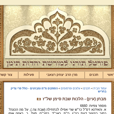
אשי
תכנים
מרן הרב יצחק רצאבי
פעילות
צור קשר
עמוד הבית
>
תכנים
>
עלונים ופרסומים
>
הספקים מ"מ ומבחנים - כולל פרי צדיק
בחריש
מבחן (עיון) - הלכות שבת סימן של"ז
מספר צפיות: 6660
א. והאידנא דס"ל כר"ש שרי אפילו לכתחילה (שבת צה.), על מה הכונה?
כתוב בקיצור דעת בה"ג, רי"ף, ראב"ד, רמב"ם, תוס'. ב. באיזה אופן