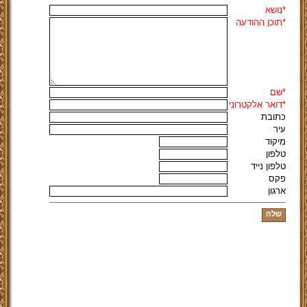
*נושא
*תוכן ההודעה
*שם
*דואר אלקטרוני
כתובת
עיר
מיקוד
טלפון
טלפון נייד
פקס
ארגון