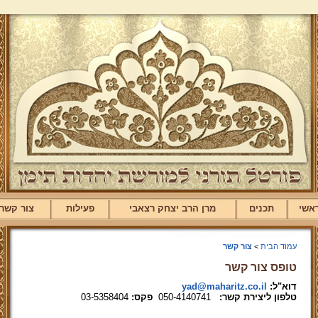
אשי
תכנים
מרן הרב יצחק רצאבי
פעילות
צור קשר
עמוד הבית
>
צור קשר
טופס צור קשר
דוא"ל:
yad@maharitz.co.il
טלפון ליצירת קשר:
050-4140741
פקס:
03-5358404