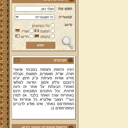
חפש את
קטגוריה
סיווג
כל הסיווגים
ברוכים הבאים לאתר מהרי"ץ
תמונה
אודיו
יד מהרי"ץ - פורטל תורני למורשת יהדות
טקסט
וידיאו
תימן, האתר הרשמי להנצחת מורשתו
של גאון רבני תימן ותפארתם מהרי"ץ
זצוק"ל. באתר תמצאו גם תכנים תורניים
והלכתיים רבים של מרן הגאון הרב יצחק
רצאבי שליט"א - פוסק עדת תימן,
מחבר ספרי שלחן ערוך המקוצר ח"ח
מבזקים
ושו"ת עולת יצחק ג"ח ועוד, וכן תוכלו
לעיין ולהאזין ולצפות במבחר שיעורי
תורה, שו"ת, מאמרים, תמונות, וקבלת
מידע אודות פעילות ק"ק תימן יע"א
(י'כוננם ע'ליון א'מן). הודעה לגולשי
האתר! הבעלות על אתר זה הינה
פרטית, וכל התכנים המובאים הינם
באחריות עורך האתר בלבד. אין למרן
הגר"י רצאבי שליט"א כל אחריות על
המתפרסם באתר, ואינו מודע לדברים
המפורסמים בו.
קווים לדמותו של מהרי"ץ זצוק"ל
פניה נרגשת אל אחינו בני עדת תימן
יע"א די בכל אתר ואתר
דרשות שיעורים וקטעי וידאו