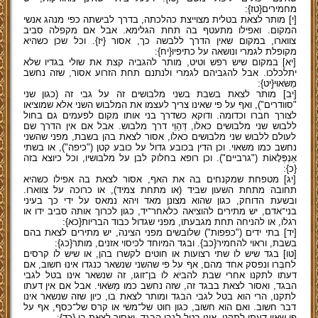
מחמירים{טז}:
[י] מותר לצאת בטלית מצוייצת כהלכתה, בדרך לבישתה כפי מנהג אנשי
המקום. ואפילו מתעטף בה תחת הגלימא. אבל אם מקפלה סביב
צווארו, במקום שאין הדרך ללבשה כך, אסור {יז}. וכל שכן כשהיא
מקופלת לגמרי ונושאה על כתיפיו{יח}:
[יא] במקום שיש רפש וטיט, מותר להגביה קצת את שולי בגדיו שלא
יתלכלכו. אבל להגביהם לגמרי ולנתנם תחת הזרוע אסור, שזה נחשב
מַשּׂאוּי{יט}:
[יב] מותר לצאת בשבת בשני מלבושים זה על גבי זה (כגון שני
"סוודרים"), ואף על פי שאינו צריך לעצמו את המלבוש השני אלא שמוציאו
לצורך חברו וכדומה. ודוקא כשדרך בני אותו מקום לפעמים גם בחול
ללבוש שני מלבושים כאלו, דְּהַוֵי דרך מלבוש. אבל אם אין הדרך שם
לעולם ללבוש שני מלבושים כאלו, אסור לצאת בהן בשבת, מפני שהשני
נחשב כמו משאוי. וכן הדין בכובע גדול על כובע קטן ("כיפה"), או בשתי
אַנְפְּלָאוֹת ("גרביים"). וכן רופא בחלוק לבן על מלבושיו, וכל כיוצא בזה
{כ}:
[יג] מטפחת שמקנחים בה את האף, אסור לצאת בה אפילו כשהיא
תחובה מתחת השעון שביד (או מתחת צמיד), או כרוכה על צווארו.
ובשעת הדוחק, כגון שהוא מצונן מאד ויהא נמאס על ידי כך בעיני
בני־אדם, יש מתירים להוציאה כלאחר־יד, כגון לכרוך אותה סביב ידו או
רגלו, או להניחה תחת מגבעתו, מפני שגדול כבוד הבריות{כא}:
[יד] בתי ידים ("כפפות") שלובשים מפני הצינה, יש מתירים לצאת בהם
בשבת, וראוי להחמיר{כב}. ובגד המיוחד לכיסוי אזנים, מותר{כג}:
[טו] בגד שיש לו שתי רצועות או חוטים לקשרו בהן, או שיש לו קרסים
לחבְּרו ונפסק אחד מהם, אף על פי שהשני שנשאר כנגדו אינוּ חשוב, אם
דעתו לתקנו אחרי שבת להביא לו בן־זוגו, זה שנשאר אינו בטל לגבי
הבגד, ואסור לצאת בבגד זה, שזה נחשב כמו מַשּׂאוּי. אבל אם אין דעתו
לתקנו, הרי הוא בטל לגבי הבגד ומותר לצאת בו, כיון שזה שנשאר אינו
דבר חשוב. ואם הוא חשוב, כגון חוט של־משי או קרס של־כסף, אף על
פי שאין דעתו לתקנו, אינו בטל לגבי הבגד, ואסור לצאת בו {כד}: