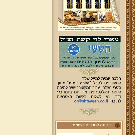
הלכה יומית למייל שלך
המעוניינים לקבל "
הלכה יומית
" מתוך
ספרי "שלחן ערוך המקוצר" ישיר לתיבת
הדואר האלקטרונית מידי יום ביומו בלי
נדר, נא לשלוח בקשת הצטרפות
לתיבה:
or@shtaygen.co.il
כניסה לחברים רשומים