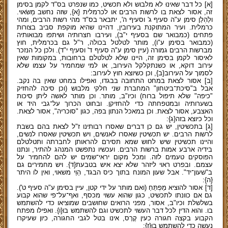
[א] כל דבר שאינוּ לא מלבוש ולא תכשיט, כמו שנפרט בס"ד לקמן בסימן
זה, אסור לצאת בו לרשות הרבים או לכרמלית {א}, שזה נחשב מַשּׂאוּי.
ולַהְלַן סימן ע"ה סעיף ג' וסעיף ה', יתבאר בס"ד מהי רשות הרבים, ומהי
כרמלית. ועיר המתוקנת בעירובין, דהיינו שהיא מוקפת סביב בצורות
פתחים (כמבואר שם בסעיף י"ב), ועירבו חצרותיה ושיתפו מבואותיה
(כמבואר בסימן ע"ו), מותר לטלטל בכולה, ר"ל גם בכרמלית, חוץ
מברשות הרבים גמורה (עיין סימן ע"ה סעיף ד' וסעיף י"ד). ולכן כל הנזכר
לאיסור לקמן בסימן זה, היינו שלא לטלטלם ברחובות, במקומות שאין
עירוב דוקא, או כשנתקלקל העירוב, או למי שמחמיר על עצמו שלא
לסמוך על העירוב{ב}, וכן כשיוצא חוץ לעירוב:
[
ב] אסור לצאת במחט התחובה בבגדו, ואפילו במחט שאין בה נקב.
אבל ב"סיכת־ביטחון" המחברת שני חלקי מלבוש (וכן סיכה להחזיק
"כיפה" שלא תיפול ברוח) וכיו"ב, מותר. וכן מותר לאשה ליתן סיכות
בשערותיה ובמטפחתה כדי להחזיקן. ובחוט הכרוך על־גבי היד או
האצבע, אסור לצאת. וכן במאכל הנתון בפה, כגון "סוכריה", אסור לצאת.
וכל כיוצא בזה{ג}:
[ג] בתכשיטין, יש גם כן דברים שאסרו רבותינו ז"ל לצאת בהם בשבת
לרשות הרבים. יש תכשיטין שאסרו לאנשים, ויש תכשיטין שאסרו לנשים,
והיינו תכשיטין שיש לחוש שמא תסירם להראותן לחברתה ותטלטלם
בידיה ארבע אמות ברשות הרבים. ועכשיו נתפשט המנהג להתיר, ונתנו
הפוסקים טעמים לזה. ומכל מקום יראי־שמים יש להם להחמיר על
עצמם. ובפרט ראוי ליזהר שלא יצא איש בטבעת{ד}. ויש מחמירים גם
ב"שעון־יד". אבל שעון המונח בתוך כיס הבגד, הַוֵי משאוי, ואין לו היתר
{ה}:
[ד] אסור להוציא מַפְתֵּחַ (ואם מותר על ידי קטן, עיין בסימן ע"ה סעיף ט').
גם אם כוונתו לתכשיט, כגון שהוא עשוי מכסף, ואף־על־פי שהוא קבוע
בשלשלת וכיו"ב, אסור, מפני הרואים שחושבים שמוציאו כדי להשתמש
בו. והוא הדין לכל דבר העשוי לתכשיט וגם להשתמש בו{ו}. ואפילו מפתח
הקבוע בקצה חגורה כעין קֶרֶס, אינו בטל לגבי החגורה, כיון שעיקרו
נעשה כדי להשתמש בו{ז}: