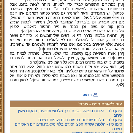
[טז] כפתורים התפורים לבגד כדי לנאותו, מותר לצאת בהם. אבל
בכפתורים המיועדים למילואים ("רזרבה". דהיינו להחליף כשיאבד
כפתור), יש מחמירים. וראוי להחמיר גם כשיש כפתור רפוי אם אינו רוכס
בו מפני שהוא עלול ליפול. ומותר לצאת בחגורה התלויה מאחורי המעיל,
אם היא תפורה. וכן ב"ברדס" המחובר למעיל, המיועד לכסות הראש
בזמן קור או גשם. וכן בבגד או נייר התפור למלבוש, לסימן
של־בית־החרושת או המכבסה או שנבדק משעטנז וכיוצא בזה{כה}:
[יז] הרואה בלכתו בדרך דף או דפים של־חומשים או סידורים ושאר
דברי־תורה, אסור לו לטלטלם וגם לא להוליכם פחות פחות מארבע
אמות, אלא ישאירם במקומם ואינו צריך להמתין ולשמרם עד שחשיכה.
אך אם יש לו במה לכסותם, ראוי להחמיר ולכסותם{כו}:
[יח] אשה הנושאת אֶבֶן תְּקוּמָה, כדי שלא תפיל, מותרת לצאת בה
בשבת{כז}. ומי שנושא קָמִיעַ, צריך לשאול חכם אם מותר לצאת בו
בשבת, כי יש בזה פרטים רבים, ולא כל הקמיעים שווים{כח}:
[יט] ראוי שלא יצא אדם בשבת כמו שהוא יוצא בחול, ללא דבר אחר
שיזכור על ידו שהוא יום קדוש לאלהינו, ולא יבוא לחללו{כט}. וזה היה חטא
המקושש שלא נהג כמנהג זה ויצא בשבת בלא טליתו ולא היה לו אות. על
כן נסמכה פרשת מקושש לפרשת ציצית, כמו שכתוב שם{ל} למען תזכרו
{לא}:
הדפס
עוד ב'אורח חיים - שבת'
סימן ס"ד - הלכות הוצאה בשבת דרך מלבוש ותכשיט, במקום שאין
עירוב
סימן ס"ה - הלכות שביתת בהמות חיות ועופות בשבת
סימן ס"ו - הלכות עשיית חפצי האדם בלא מלאכה,ודיבורים האסורים
בשבת