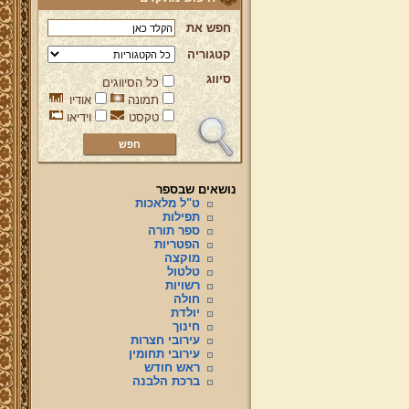
חפש את
קטגוריה
סיווג
כל הסיווגים
תמונה
אודיו
טקסט
וידיאו
נושאים שבספר
ט"ל מלאכות
תפילות
ספר תורה
הפטריות
מוקצה
טלטול
רשויות
חולה
יולדת
חינוך
עירובי חצרות
ברוכים הבאים לאתר מהרי"ץ
עירובי תחומין
יד מהרי"ץ - פורטל תורני למורשת יהדות
ראש חודש
תימן, האתר הרשמי להנצחת מורשתו
ברכת הלבנה
של גאון רבני תימן ותפארתם מהרי"ץ
זצוק"ל. באתר תמצאו גם תכנים תורניים