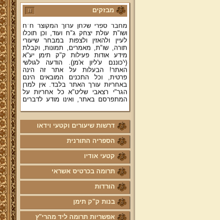
והלכתיים רבים של מרן הגאון הרב יצחק
מבזקים
רצאבי שליט"א - פוסק עדת תימן,
מחבר ספרי שלחן ערוך המקוצר ח"ח
ושו"ת עולת יצחק ג"ח ועוד, וכן תוכלו
לעיין ולהאזין ולצפות במבחר שיעורי
תורה, שו"ת, מאמרים, תמונות, וקבלת
מידע אודות פעילות ק"ק תימן יע"א
(י'כוננם ע'ליון א'מן). הודעה לגולשי
האתר! הבעלות על אתר זה הינה
פרטית, וכל התכנים המובאים הינם
באחריות עורך האתר בלבד. אין למרן
הגר"י רצאבי שליט"א כל אחריות על
המתפרסם באתר, ואינו מודע לדברים
המפורסמים בו.
קווים לדמותו של מהרי"ץ זצוק"ל
דרשות שיעורים וקטעי וידאו
פניה נרגשת אל אחינו בני עדת תימן
יע"א די בכל אתר ואתר
הספריה התורנית
טופס הוראת קבע
קטעי אודיו
לוח לימוד "עמוד יומי" בספר הזוהר
תרומה בכרטיס אשראי
הקדוש
הורדות
קול קורא לעמוד על משמר מסורת
ק"ק תימן יע"א וחיזוקה
בנות ק"ק תימן
פרשת השבוע להאזנה מאת החזן
ה"ה יהודה דהרי הי"ו
אפשריות תרומה ליד מהרי"ץ