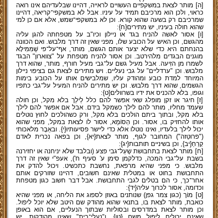
[ה] מותר לצאת במשקפיים העשויים לראייה, דהיינו שבלעדיהם אינו רואה
כראוי, ולכן הוא מרכיבם תמיד על עיניו. אבל לא במשקפי־קריאה, דהיינו
שמרכיבם רק בשעה שהוא קורא. וכן לא במשקפי־שמש, אלא אם כן למי
שהוא חולה בעיניו, יש מתירים{ח}:
[ו] אסור לאשה להניח בגד או ניילון וכיו"ב על מטפחתה להגן עליה
מהגשם, וכן האיש על הכובע שלו, מפני שאין זה דרך מלבוש. ואם הכוונה
בהנחתם היא כדי שלא יצער אותם הגשם, מותר, אף־על־פי שֶׁמִּמִּילָּא
מוגנים הבגדים מלהירטב. וכן אסור להניח מטפחת על "צווארון" הבגד
לשמרו מן הזִיעה. אבל מעיל גשם על־גבי מעיל חורף, מותר, שהוא דרך
מלבוש. וכן "ערדליים" על גבי נעליים. ויש מתירים לצאת גם בציפוי ניילון
המיוחד למדת כובע ומהודק עליו, שמלבישים אותו על הכובע בימות
הגשמים, שהוא דרך מלבוש. וכן יש מתירים להניח המעיל על־גבי כתפיו
וגופו, בלא להכניס את ידיו בשרוולים{ט}:
[ז] חיגר או זקן מופלג שאי אפשר להם כלל לֵילֶך בלא מקל, וכן חולה
שעמד מחליו, מותר להם לילך כשמקל בידם. אבל אם אפשר להם לילך
בלא מקל, ובתוך ביתם הולכים בלא מקל, ורק כשהולכים לחוץ נוטלים
אותו להחזיק בו, אסור. וכן הַסּוֹמֶא, אסור לו לצאת במקל, מפני שהוא
יכול לילך בלעדיו, ואינו נוטלו אלא כדי ליישר פסיעותיו{י}. ובאֵבֶר מלאכותי
("פרוטֵזה") המחובר לגוף, מותר לצאת{יא}, וכן בפאה נכרית לאדם
קֵרֵחַ{יב}, וכן בשיניים תותבות{יג}:
[ח] מותר לצאת בתחבושת שֶעַל־גבי פצע (ובלבד שלא יניחנה או יחזירנה
בשבת על־גבי המכה, כדלקמן סימן ע' סעיף ח'), אעפ"י שאין זה דרך
מלבוש. כי מפני שהיא מרפאת, נחשבת כתכשיט. ויכול להדק את
התחבושת בחוט או במטלית שאינם חשובים, דהיינו שזורקים אותם
אחר־כך, כי הם בטלים לגבי התחבושת. אבל דבר חשוב כגון מטפחת
וכדומה, אסור לכרוך עליה{יד}:
[ט] מוֹך (כגון צמר גפן) שנותנים באוזן לספוג את הליחה, או מפני שהיא
כואבת, מותר לצאת בו, בתנאי שהוא מהודק שם היטב שלא יוכל ליפול.
וכן מותר לצאת במדרסים ובסוליות שבתוך הנעליים, אם הוא באופן
שאינם יכולים ליפול משם {טו}. ו"נעלי־בית" שאינן מהודקות, יש