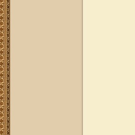
חודש ימים, להצלחה לרפואה או לע"נ,
אנא פנה לטל': 0504140741, ובחר את
החודש הרצוי עבורך. "נציב החודש"
יקבל באנר מפואר בו יופיעו שמו
להצלחתו, או שם קרוביו ז"ל בצירוף נר
נשמה דולק, וכן בתעודת הוקרה ובברכה
אישית ממרן הגאון הרב יצחק רצאבי
שליט"א.