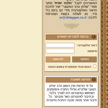
המעוניינים לקבל "
הלכה יומית
" מתוך
ספרי "שלחן ערוך המקוצר" ישיר לתיבת
הדואר האלקטרונית מידי יום ביומו בלי
נדר, נא לשלוח בקשת הצטרפות
לתיבה:
or@shtaygen.co.il
כניסה לחברים רשומים
דואר אלקטרוני:
סיסמא:
להרשמה
הכנס אותי אוטמטית בפעם הבאה
הודעה חשובה
על פי הוראת מרן הגאון הרב יצחק
רצאבי שליט"א וגדולי התורה והפוסקים,
השימוש באינטרנט הינו לצורך בלבד,
ובחיבור לאינטרנט כשר ומבוקר. כל
חיבור אחר מהוה סכנה רוחנית וחינוכית.