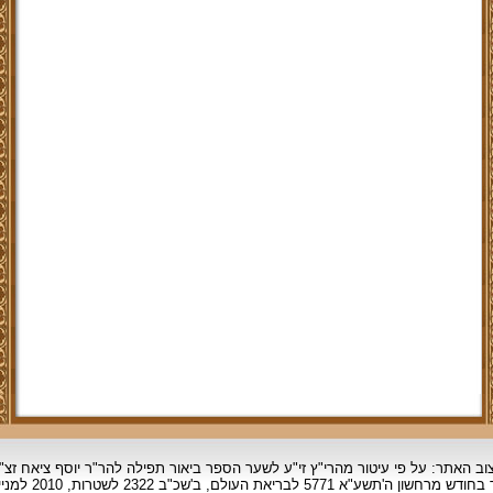
וב האתר: על פי עיטור מהרי"ץ זי"ע לשער הספר ביאור תפילה להר"ר יוסף ציאח זצ"
ד בחודש מרחשון
ה'תשע"א 5771 לבריאת העולם, ב'שכ"ב 2322 לשטרות, 2010 למניינם.