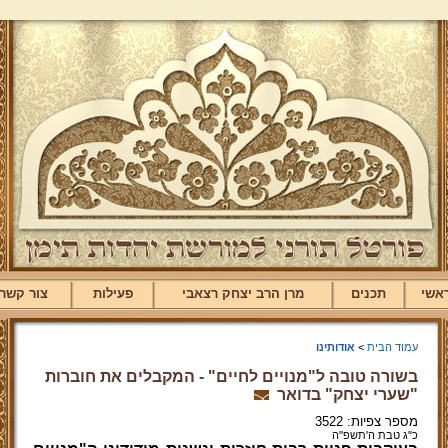
אשי
תכנים
מרן הרב יצחק רצאבי
פעילות
צור קשר
עמוד הבית
>
אודותינו
בשורה טובה ל"מנויים לחיים" - המקבלים את חוברות
"שערי יצחק" בדואר
מספר צפיות: 3522
כ"ג טבת ה'תשפ''ה