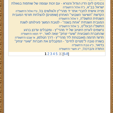
נכנסים ליום הדין הגדול והנורא - עם זכות עצומה של שותפות בגאולת
ישראל בב"א,
כ"ח אלול ה'תשפ''ה
פנייה אישית לחברי אתר יד מהרי"ץ ולגולשים בו!,
ט"ז אלול ה'תשפ''ה
הקדשת "השיעור השבועי" האחרון (שופטים) להצלחת תורמי המגבית
השנתית התשפ"ה,
ז' אלול ה'תשפ''ה
המגבית השנתית "אחת בשנה" - לטובת המשך פעילותנו לשנת
התשפ"ו הבעל"ט,
ב' אלול ה'תשפ''ה
נרשמים לערוץ היוטיוב של יד מהרי"ץ - ומקבלים עדכון ברגע
שהחוברת השבועית "שערי יצחק" יצאה לאור,
י"ד תמוז ה'תשפ''ה
חדש! תרומה מאובטחת ליד מהרי"ץ - דרך הטלפון,
א' שבט ה'תשפ''ה
בשורה טובה ל"מנויים לחיים" - המקבלים את חוברות "שערי יצחק"
בדואר,
כ"ג טבת ה'תשפ''ה
התודה והברכה!,
י"ג תשרי ה'תשפ''ה
1
2
3
4
5
[
6
-
8
]