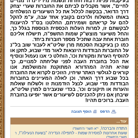
בעיקבות פניות רבות חוזרות ונשנות מידידינו ה"מנויים
לחיים", אשר מקבלים לביתם את החוברות שערי יצחק
דרך הדואר, בבקשה לכלול את כל השיעורים הנשלחים
באותו המשלוח ולרכזם בקובץ אחד עבה, ע"מ להקל
להם על קריאתם ושמירתם, החלטנו בס"ד להיענות
לבקשתם זו, למרות העלות הכספית הנוספת בגלל כך,
והחל משיעור מוצש"ק שמות התשפ"ה, תישלח אליכם
חוברת אחת עבה שתכיל מספר חוברות ביחד.
כמו כן בעיקבות הסכמת מרן שליט"א לעבור שוב בל"נ
על החוברות הבודדות היוצאות לאור מדי שבוע, לתקן או
להוסיף הערות ומקורות וכו', הוחלט כי אנו נעמול ונוסיף
את הכל בחוברת העבה לפני שליחתה למנויים, כך
שהיא תהיה המהדורא המתוקנת והמושלמת. אנו
קוראים לגולשי האתר שיחיו, הזוכים לקרוא את החוברת
בכל שבוע דרך האתר, וכן לאלה המעיינים בחוברות
הבודדות מדי שבוע, לנצל הזדמנות זו ולשלוח שאלות
והערות או תיקונים וכו', בכדי שנעבירם למרן שליט"א,
שיבחן אם ניתן להכניסם לשיעורים אשר יופיעו בחוברת
העבה. ברוכים תהיו!
הדפס
הוסף תגובה
עוד...
התודה והברכה!,
י"א תשרי ה'תשפ''ו
שעות אחרונות למסירת שמות - לתפילה הנדירה "בשעת הנעילה"!,
ו'
תשרי ה'תשפ''ו