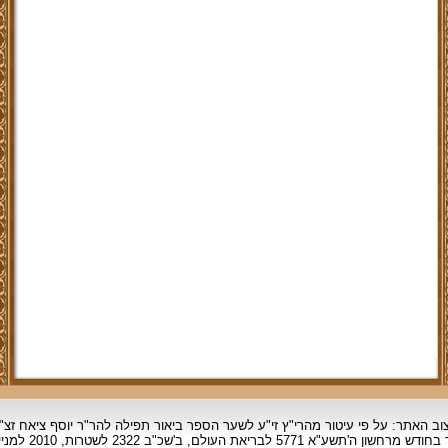
וב האתר: על פי עיטור מהרי"ץ זי"ע לשער הספר ביאור תפילה להר"ר יוסף ציאח זצ"
ד בחודש מרחשון
ה'תשע"א 5771 לבריאת העולם, ב'שכ"ב 2322 לשטרות, 2010 למניינם.