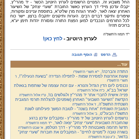
החל משבוע זה, המנויים הרשומים לערוץ היוטיוב הכשר - יד מהרי"ץ,
יקבלו עדכון מיידי דך הערוץ כאשר החוברת "שערי יצחק" של השיעור
האחרון יצאה לאור, לאחר הגהת מרן שליט"א, בתוספת עניינים ומקורות,
שיפורים ותיקוני דברים רבים. הערות ותיקונים יתקבלו ברצון. יישר כוח
לכל התורמים הנכבדים למען הפצת התורה ומסורת יהדות תימן יע"א,
ברוכים תהיו!
י"ד תמוז ה'תשפ''ה
לערוץ היוטיוב -
לחץ כאן!
הדפס
הוסף תגובה
עוד...
התודה והברכה!,
י"א תשרי ה'תשפ''ו
שעות אחרונות למסירת שמות - לתפילה הנדירה "בשעת הנעילה"!,
ו'
תשרי ה'תשפ''ו
נכנסים ליום הדין הגדול והנורא - עם זכות עצומה של שותפות בגאולת
ישראל בב"א,
כ"ח אלול ה'תשפ''ה
פנייה אישית לחברי אתר יד מהרי"ץ ולגולשים בו!,
ט"ז אלול ה'תשפ''ה
הקדשת "השיעור השבועי" האחרון (שופטים) להצלחת תורמי המגבית
השנתית התשפ"ה,
ז' אלול ה'תשפ''ה
המגבית השנתית "אחת בשנה" - לטובת המשך פעילותנו לשנת
התשפ"ו הבעל"ט,
ב' אלול ה'תשפ''ה
נרשמים לערוץ היוטיוב של יד מהרי"ץ - ומקבלים עדכון ברגע
שהחוברת השבועית "שערי יצחק" יצאה לאור,
י"ד תמוז ה'תשפ''ה
חדש! תרומה מאובטחת ליד מהרי"ץ - דרך הטלפון,
א' שבט ה'תשפ''ה
בשורה טובה ל"מנויים לחיים" - המקבלים את חוברות "שערי יצחק"
בדואר,
כ"ג טבת ה'תשפ''ה