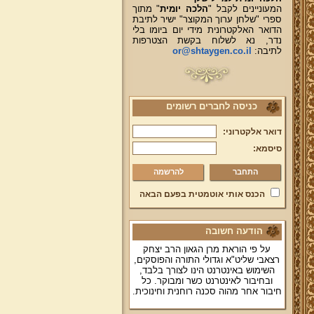
המעוניינים לקבל "
הלכה יומית
" מתוך
ספרי "שלחן ערוך המקוצר" ישיר לתיבת
הדואר האלקטרונית מידי יום ביומו בלי
נדר, נא לשלוח בקשת הצטרפות
לתיבה:
or@shtaygen.co.il
כניסה לחברים רשומים
דואר אלקטרוני:
סיסמא:
להרשמה
הכנס אותי אוטמטית בפעם הבאה
הודעה חשובה
על פי הוראת מרן הגאון הרב יצחק
רצאבי שליט"א וגדולי התורה והפוסקים,
השימוש באינטרנט הינו לצורך בלבד,
ובחיבור לאינטרנט כשר ומבוקר. כל
חיבור אחר מהוה סכנה רוחנית וחינוכית.