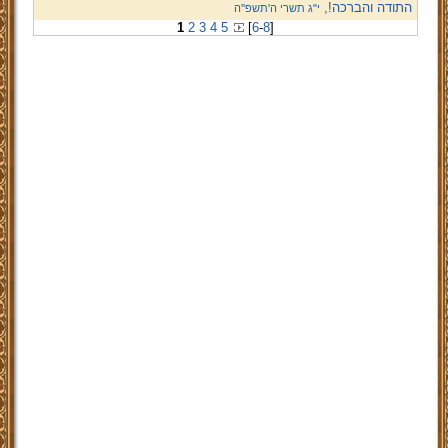
התודה והברכה!,
י"ג תשרי ה'תשפ''ה
1
2
3
4
5
[
6
-
8
]