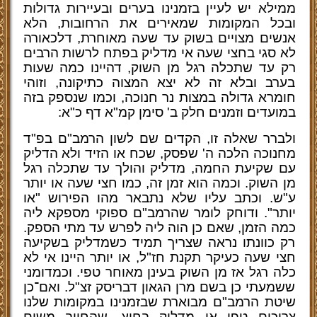
ממילא יש לעיין בזמנינו בערים ובעיירות גדולות
ובכל המקומות שמאירים את הרחובות, הלא
אנשים מצויים בשוק עד שעה מאוחרת, דלכאורה
לא סגי בחצי שעה אי מדליק בפתח לרשות הרבים
רק עד שתכלה רגל מן השוק, דהיינו כמה שעות
בערב ובלא זה לא יצא המצוה כתיקונה, וזוהי
חומרא גדולה במצות נר חנוכה, וכמו שנספק בזה
במועדים וזמנים חלק ב' סימן קמ"א דף כ"א:
ולברר שאלה זו, הקדים שם לשון הרמב"ם בפ"ד
מחנוכה הלכה ה' שפסק, שכח או הזיד ולא הדליק
עם שקיעת החמה, מדליק והולך עד שתכלה רגל
מן השוק. וכמה הוא זמן זה, כמו חצי שעה או יותר
ע"ש. וכתב עליו שלא נתבאר מהו הפירוש "או
יותר". ודוחק לומר שהרמב"ם ספוקי מספקא ליה
כמה הזמן, שאם כן הוה ליה לפרש עד מתי הספק.
רק כוונתו נראה שצריך תמיד כשמדליק בשקיעה
חצי שעה כעיקר תקנת חז"ל, או יותר היינו אי לא
כלה רגל אז מן השוק בעינן מאוחר טפי. וכמדומני
ששמעתי כן בשם מרן הגאון דבריסק זצ"ל. ואם־כן
שיטת הרמב"ם מבוארת שבזמנינו במקומות שלנו
צריכים טפי אי מדליק בחוץ, שהחיוב משום