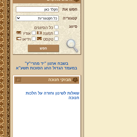
חפש את
קטגוריה
סיווג
כל הסיווגים
תמונה
אודיו
טקסט
וידיאו
איך אתה מדליק מנורת חנוכה?
סקר חדש בדף הבית!
מאמר הנרות הללו להורדה!
בשבח ארגון "יד מהרי"ץ"
במעמד הגדול החג הסוכות תשע"א
פירושי "עץ חיים" למהרי"ץ לימי
חנוכה
מבזקי חנוכה
שאלות לשינון וחזרה על הלכות
חנוכה