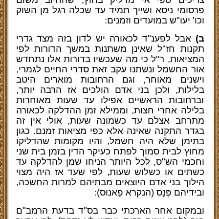
פרסומי ניסא ושייך תמיד עד שכלה רגל מן השוק
וכו' יעו"ש במועדים וזמנים:
ב)
אבל לפענ"ד לכאורה יש לדון בזה מצד גדרי
תקנות חז"ל שאינן משתנות במשך הדורות לפי
המציאות, ר"ל כי מה שעכשיו בדורות אלו נתחדש
אור החשמל ונשתנו עקב זאת סדרי החיים לגמרי,
וישנים מאוחר, וגם הרחובות מוארים היטב
בלילות, ולכן בני אדם הולכים אז הרבה יותר,
וברחובות הראשיים אפילו עד שעות מאוחרות
בלילה אחרי חצות, וממילא זמן ההדלקה לכאורה
מתרחב אצלם עד כשמונה שעות, אולי אין זה
בגדר התקנה שאינה אלא כפי מציאות זמנם. כגון
בתימן שלא היה חשמל, והיו מקומות שהדליקו
מחוץ לבית סמוך לפתח כעיקר הדין בזמן בית שני
וחכמי הש"ס, לכל היותר הניחו שמן להדלקה עד
כשתים או כשלוש שעות, לפי שעד אז היה מצוי
הילוך בני אדם היוצאים מבתיהם למרות החשכה,
ובידיהם פְּנָס (הנקרא פַאנוּס):
ובמקום אחר הארכתי כבר בס"ד בדעת הרמב"ם