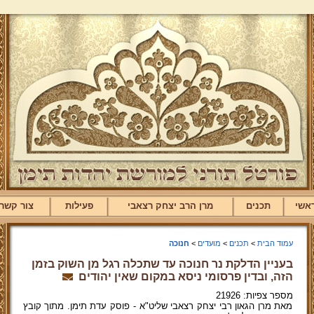
אשי
תכנים
מרן הרב יצחק רצאבי
פעילות
צור קשר
עמוד הבית
>
תכנים
>
מועדים
>
חנוכה
בעניין הדלקת נר חנוכה עד שתכלה רגל מן השוק בזמן
הזה, ובדין פרסומי ניסא במקום שאין יהודים
מספר צפיות: 21926
מאת מרן הגאון רבי יצחק רצאבי שליט"א - פוסק עדת תימן. מתוך קובץ