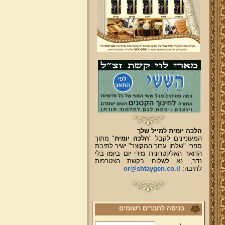
הלכה יומית למייל שלך
המעוניינים לקבל "
הלכה יומית
" מתוך
ספרי "שלחן ערוך המקוצר" ישיר לתיבת
הדואר האלקטרונית מידי יום ביומו בלי
נדר, נא לשלוח בקשת הצטרפות
לתיבה:
or@shtaygen.co.il
כניסה לחברים רשומים