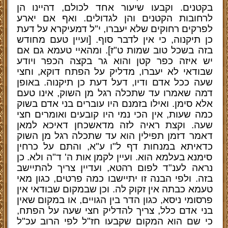
בקטנים. וקבעו שיעור אחד לכולם, דהיינו הן
לרחובות הקטנים והן לגדולים. ואף אם יארע
לפרקים רחוקים שלא יעברו, י"ל דמעיקרא על דעת
כן תיקנוה, כי אין לדבר סוף. [ועיין טעם מחודש
בזה בשכל טוב שמות ט"ז]. ומהאיי טעמא גם אם
יש איזה כפר קטן והוא גר בקצה הכפר ויודע
שבודאי לא יעברו, מדליק על הפתח דוקא, וחצי
שעה ככל אדם ודיו, דעל דעת כן תיקנוה. באופן
דמה שאמרו עד שתכלה רגל מן השוק, אינו טעם
אלא סימן. ואילו בזמנם היו עוברים בני אדם בשוק
כמה שעות, אין הכי נמי היו קובעים ואומרים חצי
שעה. וקצת ראיה לזה מדאשכחן דאיכא למאן
דאמר דזמן תפילין הוא עד שתכלה רגל מן השוק
כדאיתא במנחות דף ל"ו ע"א, והתם על כרחין
סימנא בעלמא הוא. ועיין לקמן אות ה' ד"ה ולא. כן
נראה לענ"ד לפום רהטא, ועדיין צריך להתיישב
בזה. ולפי הבנה זו יתיישבו כמה פרטים, כגון מאי
טעמא כבתה אין זקוק לה. וכן שבמקום שבודאי אין
פרסומי ניסא, כגון הדר בין הגויים, או במקום שאין
בני אדם כלל, צריך להדליק חצי שעה על הפתח,
כי שם הוא המקום שקבעו חז"ל לפי הרוב עכ"ל