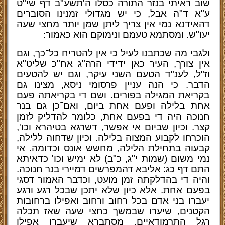
שוב ראיתי בנזר התורה כסלו ה'תשע"ב דף שי"ט
ע"א ד"ה אבל, כי יש מגדולי זמנינו הסוברים
דהאידנא נמי אין צריך ליתן שמן יותר מחצי שעה
יעו"ש. ומסתמא טעמם ונימוקם הוא כאמור:
ולגבי מה שכתבנו לעיל כי אין להטריח כל־כך, וגם
אין צורך, העיר כאן ידידי הרה"ג אח"כ שליט"א
וז"ל, לענ"ד הטעם השני עיקר, וגם יש להטעים
הדבר. כי הנה עניין פרסומי ניסא, מצינו גם
בקריאת המגילה בפורים. ושם די בקריאתה פעם
אחת בלילה ופעם אחת ביום, ואם־כן גם בנר
חנוכה היה די בפעם אחת, כלומר להדליק לזמן
קצר. וכיון שביום אי אפשר, דשרגא בטיהרא וכו',
הוכרחו לקבוע המצוה בלילה. וכיון שדחוה ללילה,
קבעוה בתחילת הלילה, מחשש אונס וכדומה. אי
נמי משום (שמות י"ג, כ"ב) לא ימיש וכו' כדאיתא
התם דף כג: אליבא דהמפרשים דמיירי בנר חנוכה.
והיה די בהדלקתה זמן מועט, וכדבר האמור דסגי
בפעם אחת. אלא כיון שלא יתכן שבכל רגע ורגע
יעברו בני אדם בכל רחוב ורחוב ואפילו ברחובות
הקטנים, שיערו שבמשך כחצי שעה שאז תכלה
רגל התרמודאיים, מסתברא שיעברו אפילו