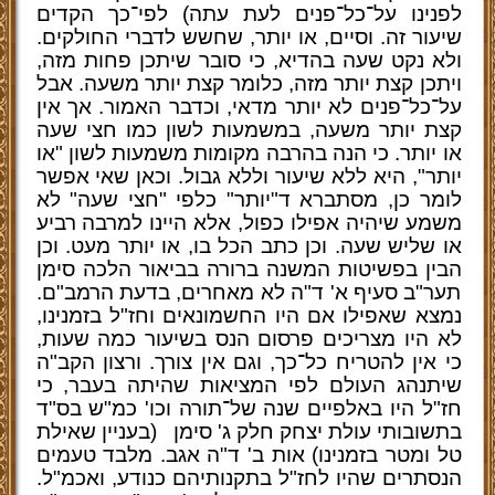
לפנינו על־כל־פנים לעת עתה) לפי־כך הקדים
שיעור זה. וסיים, או יותר, שחשש לדברי החולקים.
ולא נקט שעה בהדיא, כי סובר שיתכן פחות מזה,
ויתכן קצת יותר מזה, כלומר קצת יותר משעה. אבל
על־כל־פנים לא יותר מדאי, וכדבר האמור. אך אין
קצת יותר משעה, במשמעות לשון כמו חצי שעה
או יותר. כי הנה בהרבה מקומות משמעות לשון "או
יותר", היא ללא שיעור וללא גבול. וכאן שאי אפשר
לומר כן, מסתברא ד"יותר" כלפי "חצי שעה" לא
משמע שיהיה אפילו כפול, אלא היינו למרבה רביע
או שליש שעה. וכן כתב הכל בו, או יותר מעט. וכן
הבין בפשיטות המשנה ברורה בביאור הלכה סימן
תער"ב סעיף א' ד"ה לא מאחרים, בדעת הרמב"ם.
נמצא שאפילו אם היו החשמונאים וחז"ל בזמנינו,
לא היו מצריכים פרסום הנס בשיעור כמה שעות,
כי אין להטריח כל־כך, וגם אין צורך. ורצון הקב"ה
שיתנהג העולם לפי המציאות שהיתה בעבר, כי
חז"ל היו באלפיים שנה של־תורה וכו' כמ"ש בס"ד
בתשובותי עולת יצחק חלק ג' סימן
(בעניין שאילת
טל ומטר בזמנינו) אות ב' ד"ה אגב. מלבד טעמים
הנסתרים שהיו לחז"ל בתקנותיהם כנודע, ואכמ"ל.