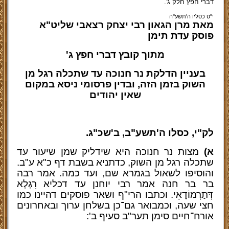
דברי חפץ חלק ג'.
י"ט כסליו ה'תשע''ה
מאת מרן הגאון רבי יצחק רצאבי שליט"א
פוסק עדת תימן
מתוך קובץ דברי חפץ ג'
בעניין הדלקת נר חנוכה עד שתכלה רגל מן
השוק בזמן הזה, ובדין פרסומי ניסא במקום
שאין יהודים
לק"י, כסלו ה'תשע"ב, ב'שכ"ג.
א)
מצות נר חנוכה היא שידליק שמן שיעור עד
שתכלה רגל מן השוק, כדתניא בשבת דף כ"א ע"ב.
והוסיפו לשאול בגמרא שם, ועד כמה. אמר רבה
בר בר חנה אמר רבי יוחנן עד דכליא רִגְלָא
דְּתַרְמוֹדָאֵי. וכתבו הרי"ף ושאר פוסקים דהיינו כמו
חצי שעה, וכמבואר גם־כן בשלחן ערוך ובאחרונים
אורח־חיים סימן תער"ב סעיף ב':