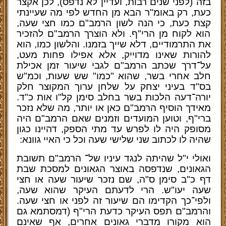
בזה (לפני שנים רבות, ועדיין לא נדפס), לכן אקצר
כעת, רק באומ"ר הבא מן החדש לפי מה שעיינתי
קצת כעת, כי הנה לשון הרמב"ם כמו חצי שעה,
הוא לקוח מן הרי"ף. ולא הוצרך הרמב"ם להזכיר
את התרמודיים, דלא שייך בזמנו. והלשון כמו, הוא
להורות שאינו מדוייק, אלא אפילו פחות מעט,
על־דרך שכתב הרמב"ם לגבי שיעור זמן אכילת
חלב אחרי בשר, שהוא "כמו" שש שעות, וכמ"ש
בס"ד בעיני יצחק על שלחן ערוך המקוצר חלק
יורה־דעה הלכות בשר בחלב סימן קל"ו אות כ"ד.
מאידך הוסיף הרמב"ם כאן או יותר, מה שלא נזכר
ברי"ף, וטוען המועדים וזמנים שאם הרמב"ם היה
מסופק היה לו לפרש עד מתי הספק, דהיינו כגון
שהיה לו לכתוב שני שלישי שעה וכל כי האיי גוונא:
ואולי י"ל שהיתה לנגד עיניו של־ הרמב"ם תשובת
הגאונים, שנדפסה באוצר הגאונים למסכת שבת
דף כ"ב סימן ס"ה, שם נזכר שיעור שעה או חצי
שעה יעו"ש. הרי לדעתם העיקר שהוא שעה,
ולפי־כך הקדימו הם שיעור זה לפני או חצי שעה.
והרמב"ם תפס העיקר כדעת הרי"ף (דמסתמא גם
הוא מקורו מדברי גאונים אחרים, אף שאינם