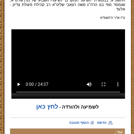
התשפ"א, במסגרת "השיעור המקדים" לשיעורו השבועי של מרן שליט"א,
שנמסר מפי בנו הרה"ג משה רצאבי שליט"א רב קהילת פעולת צדיק -
אלעד
ט"ז אדר ה'תשפ''א
לחץ כאן
לשמיעה ולהורדה -
הדפס
הוסף תגובה
עוד..