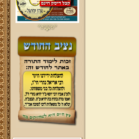
ברוכים הבאים לאתר מהרי"ץ
יד מהרי"ץ - פורטל תורני למורשת יהדות
תימן, האתר הרשמי להנצחת מורשתו
של גאון רבני תימן ותפארתם מהרי"ץ
זצוק"ל. באתר תמצאו גם תכנים תורניים
והלכתיים רבים של מרן הגאון הרב יצחק
רצאבי שליט"א - פוסק עדת תימן,
מחבר ספרי שלחן ערוך המקוצר ח"ח
ושו"ת עולת יצחק ג"ח ועוד, וכן תוכלו
לעיין ולהאזין ולצפות במבחר שיעורי
תורה, שו"ת, מאמרים, תמונות, וקבלת
מידע אודות פעילות ק"ק תימן יע"א
(י'כוננם ע'ליון א'מן). הודעה לגולשי
האתר! הבעלות על אתר זה הינה
פרטית, וכל התכנים המובאים הינם
באחריות עורך האתר בלבד. אין למרן
הגר"י רצאבי שליט"א כל אחריות על
המתפרסם באתר, ואינו מודע לדברים