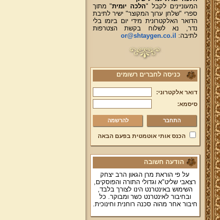
המעוניינים לקבל "
הלכה יומית
" מתוך
ספרי "שלחן ערוך המקוצר" ישיר לתיבת
הדואר האלקטרונית מידי יום ביומו בלי
נדר, נא לשלוח בקשת הצטרפות
לתיבה:
or@shtaygen.co.il
כניסה לחברים רשומים
דואר אלקטרוני:
סיסמא:
להרשמה
הכנס אותי אוטמטית בפעם הבאה
הודעה חשובה
על פי הוראת מרן הגאון הרב יצחק
רצאבי שליט"א וגדולי התורה והפוסקים,
השימוש באינטרנט הינו לצורך בלבד,
ובחיבור לאינטרנט כשר ומבוקר. כל
חיבור אחר מהוה סכנה רוחנית וחינוכית.