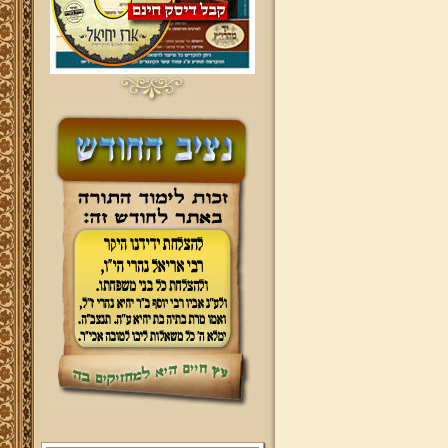
ברוכים הבאים לאתר מהרי"ץ
יד מהרי"ץ - פורטל תורני למורשת יהדות
תימן, האתר הרשמי להנצחת מורשתו
של גאון רבני תימן ותפארתם מהרי"ץ
זצוק"ל. באתר תמצאו גם תכנים תורניים
והלכתיים רבים של מרן הגאון הרב יצחק
רצאבי שליט"א - פוסק עדת תימן,
מחבר ספרי שלחן ערוך המקוצר ח"ח