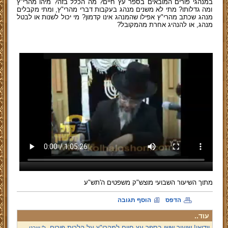
במנהגי פורים המובאים בספר עץ חיים? מה הכלל בזה? מיהו מהרי"ץ
ומה גדלותו? מתי לא משנים מנהג בעקבות דברי מהרי"ץ, ומתי מקבלים
מנהג שכתב מהרי"ץ אפילו שהמנהג אינו קדמון? מי יכול לשנות או לבטל
מנהג, או להנהיג אחרת מהמקובל?
מתוך השיעור השבועי מוצש"ק משפטים ה'תש"ע
הדפס
הוסף תגובה
עוד..
וידיאו! שיעור ששי בספר עץ חיים למהרי"ץ על הלכות פורים,