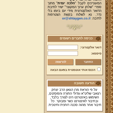
המעוניינים לקבל "
הלכה יומית
" מתוך
ספרי "שלחן ערוך המקוצר" ישיר לתיבת
הדואר האלקטרונית מידי יום ביומו בלי
נדר, נא לשלוח בקשת הצטרפות
לתיבה:
or@shtaygen.co.il
כניסה לחברים רשומים
דואר אלקטרוני:
סיסמא:
להרשמה
הכנס אותי אוטמטית בפעם הבאה
הודעה חשובה
על פי הוראת מרן הגאון הרב יצחק
רצאבי שליט"א וגדולי התורה והפוסקים,
השימוש באינטרנט הינו לצורך בלבד,
ובחיבור לאינטרנט כשר ומבוקר. כל
חיבור אחר מהוה סכנה רוחנית וחינוכית.