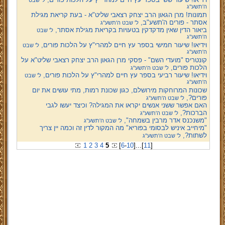
ל' שבט
ה'תשע''ג
תמונות! מרן הגאון הרב יצחק רצאבי שליט"א - בעת קריאת מגילת
אסתר - פורים ה'תשע"ב,
ל' שבט ה'תשע''ג
ביאור הדין שאין מדקדקין בטעויות בקריאת מגילת אסתר,
ל' שבט
ה'תשע''ג
וידיאו! שיעור חמישי בספר עץ חיים למהרי"ץ על הלכות פורים,
ל' שבט
ה'תשע''ג
קונטריס "מועדי השם" - פסקי מרן הגאון הרב יצחק רצאבי שליט"א על
הלכות פורים,
ל' שבט ה'תשע''ג
וידיאו! שיעור רביעי בספר עץ חיים למהרי"ץ על הלכות פורים,
ל' שבט
ה'תשע''ג
שכונות המרוחקות מירושלם, כגון שכונת רמות, מתי עושים את יום
פורים?,
ל' שבט ה'תשע''ג
האם אפשר ששני אנשים יקראו את המגילה? וכיצד יעשו לגבי
הברכות?,
ל' שבט ה'תשע''ג
"משנכנס אדר מרבין בשמחה",
ל' שבט ה'תשע''ג
"מיחייב איניש לבסומי בפוריא" מה המקור לדין זה וכמה יין צריך
לשתות?,
ל' שבט ה'תשע''ג
1
2
3
4
5
[
6
-
10
]
...
[
11
]