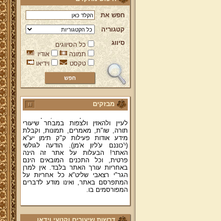
חפש את
קטגוריה
סיווג
כל הסיווגים
ברוכים הבאים לאתר מהרי"ץ
תמונה
אודיו
יד מהרי"ץ - פורטל תורני למורשת יהדות
טקסט
וידיאו
תימן, האתר הרשמי להנצחת מורשתו
של גאון רבני תימן ותפארתם מהרי"ץ
זצוק"ל. באתר תמצאו גם תכנים תורניים
והלכתיים רבים של מרן הגאון הרב יצחק
רצאבי שליט"א - פוסק עדת תימן,
מבזקים
מחבר ספרי שלחן ערוך המקוצר ח"ח
ושו"ת עולת יצחק ג"ח ועוד, וכן תוכלו
לעיין ולהאזין ולצפות במבחר שיעורי
תורה, שו"ת, מאמרים, תמונות, וקבלת
מידע אודות פעילות ק"ק תימן יע"א
(י'כוננם ע'ליון א'מן). הודעה לגולשי
האתר! הבעלות על אתר זה הינה
פרטית, וכל התכנים המובאים הינם
באחריות עורך האתר בלבד. אין למרן
הגר"י רצאבי שליט"א כל אחריות על
המתפרסם באתר, ואינו מודע לדברים
המפורסמים בו.
קווים לדמותו של מהרי"ץ זצוק"ל
פניה נרגשת אל אחינו בני עדת תימן
דרשות שיעורים וקטעי וידאו