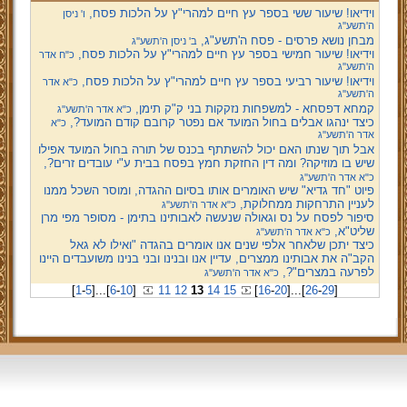
וידיאו! שיעור ששי בספר עץ חיים למהרי"ץ על הלכות פסח,
ו' ניסן
ה'תשע''ג
מבחן נושא פרסים - פסח ה'תשע"ג,
ב' ניסן ה'תשע''ג
וידיאו! שיעור חמישי בספר עץ חיים למהרי"ץ על הלכות פסח,
כ"ח אדר
ה'תשע''ג
וידיאו! שיעור רביעי בספר עץ חיים למהרי"ץ על הלכות פסח,
כ"א אדר
ה'תשע''ג
קמחא דפסחא - למשפחות נזקקות בני ק"ק תימן,
כ"א אדר ה'תשע''ג
כיצד ינהגו אבלים בחול המועד אם נפטר קרובם קודם המועד?,
כ"א
אדר ה'תשע''ג
אבל תוך שנתו האם יכול להשתתף בכנס של תורה בחול המועד אפילו
שיש בו מוזיקה? ומה דין החזקת חמץ בפסח בבית ע"י עובדים זרים?,
כ"א אדר ה'תשע''ג
פיוט "חד גדיא" שיש האומרים אותו בסיום ההגדה, ומוסר השכל ממנו
לעניין התרחקות ממחלוקת,
כ"א אדר ה'תשע''ג
סיפור לפסח על נס וגאולה שנעשה לאבותינו בתימן - מסופר מפי מרן
שליט"א,
כ"א אדר ה'תשע''ג
כיצד יתכן שלאחר אלפי שנים אנו אומרים בהגדה "ואילו לא גאל
הקב"ה את אבותינו ממצרים, עדיין אנו ובנינו ובני בנינו משועבדים היינו
לפרעה במצרים"?,
כ"א אדר ה'תשע''ג
[
1
-
5
]
...
[
6
-
10
]
11
12
13
14
15
[
16
-
20
]
...
[
26
-
29
]