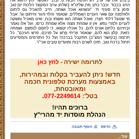
בימים אלו של ערב חג הפסח הבעל"ט, ובכך לאפשר להן לחגוג את
החג בכבוד. וכבר כתב מרן שליט"א בשלחן ערוך המקוצר הלכות יום טוב
סימן צ"ח סעיף ח': "וכשהוא אוכל ושותה, חייב להאכיל גם ליתום
ולאלמנה עם שאר העניים האֲמֵללים, שנאמר והלוי והגר והיתום וגו'. אבל
מי שנועל דלתי חצרו, ואוכל ושותה הוא ואשתו ובניו, ואינו מאכיל ומשקה
לעניים ולמרי נפש, אין זו שמחת מצוה אלא שמחת כרסו, ועל אלו נאמר
זבחיהם כלחם אוֹנים להם, כל אוכליו יִטַּמָּאו, כי לַחְמָם לנפשם. ושמחה
כזאת, קלון הוא להם, שנאמר וזֵריתי פֶרֶשׁ על פניכם, פרש חגיכם". כל
תרומה (בקישור המצ"ב) תתקבל בברכה! ועל כל התורמים והמסייעים
תחול ברכת טוב, תזכו לשנים רבות ומועדים טובים אכי"ר.
לתרומה ישירה -
לחץ כאן
חדש! ניתן להעביר בקלות ובמהירות,
באמצעות מערכת טלפונית חכמה
ומאובטחת,
בטל':
077-2249614
.
ברוכים תהיו!
הנהלת מוסדות יד מהרי"ץ
הדפס
הוסף תגובה
עוד..