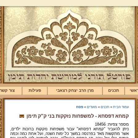
אשי
תכנים
מרן הרב יצחק רצאבי
פעילות
צור קשר
עמוד הבית
>
תכנים
>
מועדים
>
פסח
קמחא דפסחא - למשפחות נזקקות בני ק"ק תימן
מספר צפיות: 18456
ניתן להעביר "קמחא דפסחא" עבור משפחות נזקקות ברוכות ילדים,
אשר מתקשות מאד בפרנסה במשך כל ימות השנה, ועל אחת כמה וכמה