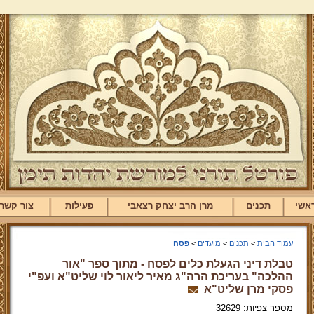
אשי
תכנים
מרן הרב יצחק רצאבי
פעילות
צור קשר
עמוד הבית
>
תכנים
>
מועדים
>
פסח
טבלת דיני הגעלת כלים לפסח - מתוך ספר "אור
ההלכה" בעריכת הרה"ג מאיר ליאור לוי שליט"א ועפ"י
פסקי מרן שליט"א
מספר צפיות: 32629