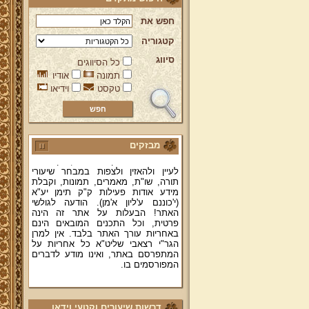
חפש את
קטגוריה
סיווג
כל הסיווגים
ברוכים הבאים לאתר מהרי"ץ
תמונה
אודיו
יד מהרי"ץ - פורטל תורני למורשת יהדות
טקסט
וידיאו
תימן, האתר הרשמי להנצחת מורשתו
של גאון רבני תימן ותפארתם מהרי"ץ
זצוק"ל. באתר תמצאו גם תכנים תורניים
והלכתיים רבים של מרן הגאון הרב יצחק
רצאבי שליט"א - פוסק עדת תימן,
מחבר ספרי שלחן ערוך המקוצר ח"ח
מבזקים
ושו"ת עולת יצחק ג"ח ועוד, וכן תוכלו
לעיין ולהאזין ולצפות במבחר שיעורי
תורה, שו"ת, מאמרים, תמונות, וקבלת
מידע אודות פעילות ק"ק תימן יע"א
(י'כוננם ע'ליון א'מן). הודעה לגולשי
האתר! הבעלות על אתר זה הינה
פרטית, וכל התכנים המובאים הינם
באחריות עורך האתר בלבד. אין למרן
הגר"י רצאבי שליט"א כל אחריות על
המתפרסם באתר, ואינו מודע לדברים
המפורסמים בו.
קווים לדמותו של מהרי"ץ זצוק"ל
פניה נרגשת אל אחינו בני עדת תימן
דרשות שיעורים וקטעי וידאו