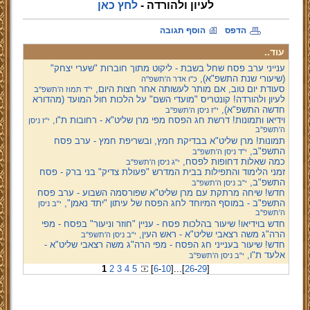
לעיון ולהורדה -
לחץ כאן
הדפס
הוסף תגובה
עוד..
ענייני ערב פסח שחל בשבת - ליקוט מתוך חוברות "שערי יצחק"
(שיעורי שנת התשפ"א),
כ"ו אדר ה'תשפ''ה
סעודת יום טוב, אם מותר לעשותה אחר חצות היום,
י"ד תמוז ה'תשפ''ב
לעיון ולהורדה! קונטריס "מועדי השם" על הלכות חול המועד (מהדורא
חדשה התשפ"א),
י"ז ניסן ה'תשפ''ב
וידיאו ותמונות! דרשת חג הפסח מפי מרן שליט"א - רחובות ת"ו,
י"ז ניסן
ה'תשפ''ב
תמונות! מרן שליט"א בבדיקת חמץ, ובשריפת חמץ - ערב פסח
התשפ"ב,
י"ד ניסן ה'תשפ''ב
כמה שאלות דחופות לפסח,
י"ג ניסן ה'תשפ''ב
זמני הלימוד והתפילות בבית המדרש "פעולת צדיק" בני ברק - פסח
התשפ"ב,
י"ב ניסן ה'תשפ''ב
חדש! שיחה מרתקת עם מרן שליט"א שפורסמה השבוע - ערב פסח
התשפ"ב - במוסף המיוחד לחג הפסח של עיתון "יתד נאמן",
י"ב ניסן
ה'תשפ''ב
חדש בוידיאו! שיעור בהלכות פסח - עניין "חוזר וניעור" בפסח - מפי
הרה"ג משה רצאבי שליט"א - ראש העין,
י"ב ניסן ה'תשפ''ב
חדש! שיעור בענייני חג הפסח - מפי הרה"ג משה רצאבי שליט"א -
אלעד ת"ו,
י"ב ניסן ה'תשפ''ב
1
2
3
4
5
[
6
-
10
]
...
[
26
-
29
]