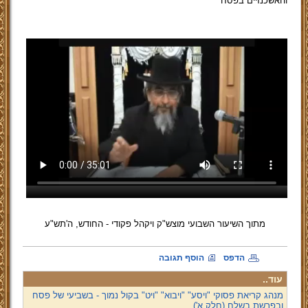
והאשכנזיים בפסח
מתוך השיעור השבועי מוצש"ק ויקהל פקודי - החודש, ה'תש"ע
הדפס
הוסף תגובה
עוד..
מנהג קריאת פסוקי "ויסע" "ויבוא" "ויט" בקול נמוך - בשביעי של פסח
ובפרשת בשלח (חלק א')