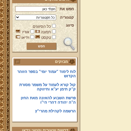
(י'כוננם ע'ליון א'מן). הודעה לגולשי
האתר! הבעלות על אתר זה הינה
חפש את
פרטית, וכל התכנים המובאים הינם
באחריות עורך האתר בלבד. אין למרן
קטגוריה
הגר"י רצאבי שליט"א כל אחריות על
המתפרסם באתר, ואינו מודע לדברים
סיווג
כל הסיווגים
המפורסמים בו.
תמונה
אודיו
טקסט
וידיאו
קווים לדמותו של מהרי"ץ זצוק"ל
פניה נרגשת אל אחינו בני עדת תימן
יע"א די בכל אתר ואתר
טופס הוראת קבע
מבזקים
לוח לימוד "עמוד יומי" בספר הזוהר
הקדוש
קול קורא לעמוד על משמר מסורת
ק"ק תימן יע"א וחיזוקה
פרשת השבוע להאזנה מאת החזן
ה"ה יהודה דהרי הי"ו
הרשמה לקהילת מהרי"ץ
נוספו קטעי וידאו
השיעור השבועי
דרשות שיעורים וקטעי וידאו