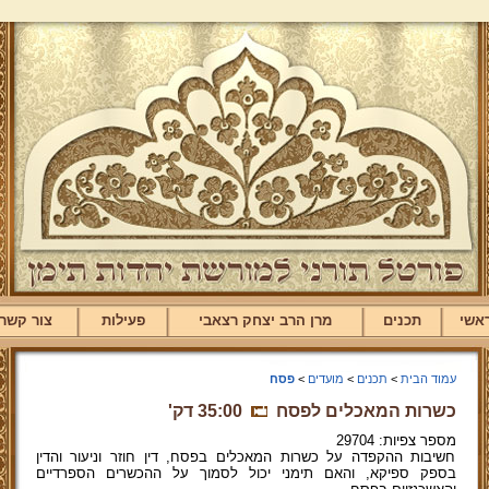
אשי
תכנים
מרן הרב יצחק רצאבי
פעילות
צור קשר
עמוד הבית
>
תכנים
>
מועדים
>
פסח
כשרות המאכלים לפסח
35:00 דק'
מספר צפיות: 29704
חשיבות ההקפדה על כשרות המאכלים בפסח, דין חוזר וניעור והדין
בספק ספיקא, והאם תימני יכול לסמוך על ההכשרים הספרדיים