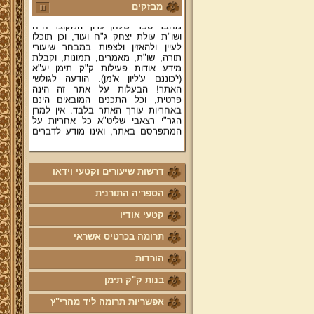
רצאבי שליט"א - פוסק עדת תימן,
מבזקים
מחבר ספרי שלחן ערוך המקוצר ח"ח
ושו"ת עולת יצחק ג"ח ועוד, וכן תוכלו
לעיין ולהאזין ולצפות במבחר שיעורי
תורה, שו"ת, מאמרים, תמונות, וקבלת
מידע אודות פעילות ק"ק תימן יע"א
(י'כוננם ע'ליון א'מן). הודעה לגולשי
האתר! הבעלות על אתר זה הינה
פרטית, וכל התכנים המובאים הינם
באחריות עורך האתר בלבד. אין למרן
הגר"י רצאבי שליט"א כל אחריות על
המתפרסם באתר, ואינו מודע לדברים
המפורסמים בו.
קווים לדמותו של מהרי"ץ זצוק"ל
דרשות שיעורים וקטעי וידאו
פניה נרגשת אל אחינו בני עדת תימן
יע"א די בכל אתר ואתר
הספריה התורנית
טופס הוראת קבע
קטעי אודיו
לוח לימוד "עמוד יומי" בספר הזוהר
הקדוש
תרומה בכרטיס אשראי
קול קורא לעמוד על משמר מסורת
הורדות
ק"ק תימן יע"א וחיזוקה
בנות ק"ק תימן
פרשת השבוע להאזנה מאת החזן
ה"ה יהודה דהרי הי"ו
אפשריות תרומה ליד מהרי"ץ