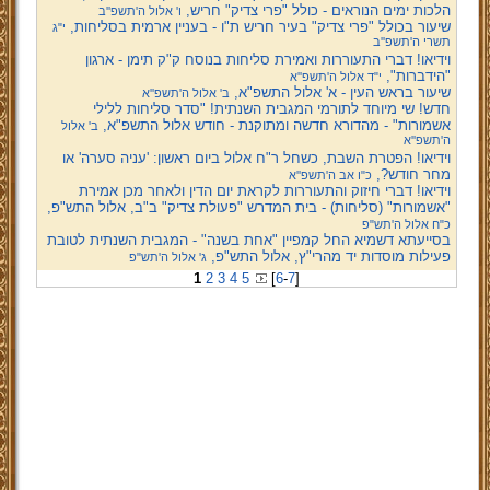
הלכות ימים הנוראים - כולל "פרי צדיק" חריש,
ו' אלול ה'תשפ''ב
שיעור בכולל "פרי צדיק" בעיר חריש ת"ו - בעניין ארמית בסליחות,
י"ג
תשרי ה'תשפ''ב
וידיאו! דברי התעוררות ואמירת סליחות בנוסח ק"ק תימן - ארגון
"הידברות",
י"ד אלול ה'תשפ''א
שיעור בראש העין - א' אלול התשפ"א,
ב' אלול ה'תשפ''א
חדש! שי מיוחד לתורמי המגבית השנתית! "סדר סליחות ללילי
אשמורות" - מהדורא חדשה ומתוקנת - חודש אלול התשפ"א,
ב' אלול
ה'תשפ''א
וידיאו! הפטרת השבת, כשחל ר"ח אלול ביום ראשון: 'עניה סערה' או
מחר חודש?,
כ"ו אב ה'תשפ''א
וידיאו! דברי חיזוק והתעוררות לקראת יום הדין ולאחר מכן אמירת
"אשמורות" (סליחות) - בית המדרש "פעולת צדיק" ב"ב, אלול התש"פ,
כ"ח אלול ה'תש"פ
בסייעתא דשמיא החל קמפיין "אחת בשנה" - המגבית השנתית לטובת
פעילות מוסדות יד מהרי"ץ, אלול התש"פ,
ג' אלול ה'תש"פ
1
2
3
4
5
[
6
-
7
]