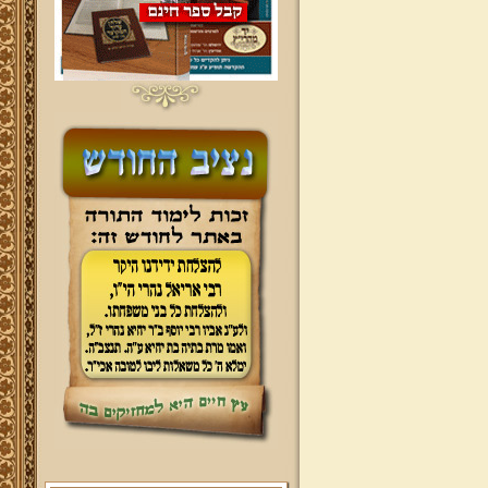
ברוכים הבאים לאתר מהרי"ץ
יד מהרי"ץ - פורטל תורני למורשת יהדות
תימן, האתר הרשמי להנצחת מורשתו
של גאון רבני תימן ותפארתם מהרי"ץ
זצוק"ל. באתר תמצאו גם תכנים תורניים
והלכתיים רבים של מרן הגאון הרב יצחק