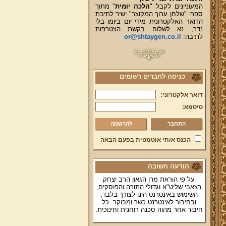
המעוניינים לקבל "
הלכה יומית
" מתוך
ספרי "שלחן ערוך המקוצר" ישיר לתיבת
הדואר האלקטרונית מידי יום ביומו בלי
נדר, נא לשלוח בקשת הצטרפות
לתיבה:
or@shtaygen.co.il
כניסה לחברים רשומים
דואר אלקטרוני:
סיסמא:
להרשמה
הכנס אותי אוטמטית בפעם הבאה
הודעה חשובה
על פי הוראת מרן הגאון הרב יצחק
רצאבי שליט"א וגדולי התורה והפוסקים,
השימוש באינטרנט הינו לצורך בלבד,
ובחיבור לאינטרנט כשר ומבוקר. כל
חיבור אחר מהוה סכנה רוחנית וחינוכית.