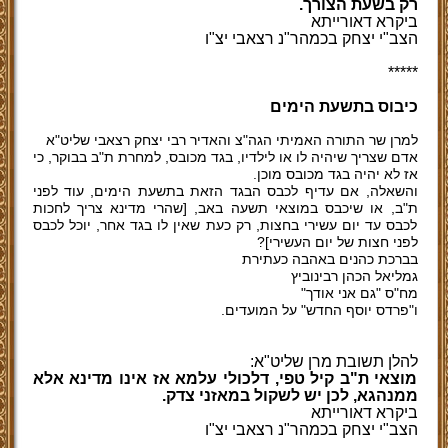
רק בשעת הצורך.
ביקרא דאורייתא
הצב"י יצחק בכמהר"נ רצאבי יצ"ו
*****
כיבוס בתשעת הימים
למרן שר התורה האמיתי הגה"צ והאדיר רבי יצחק רצאבי שליט"א
אדם שצריך שיהיה לו או לילדיו, בגד מכובס, למחרת ת"ב בבוקר, כי
אז לא יהיה בגד מכובס מוכן.
והשאלה, אם עדיף לכבס הבגד הזאת בתשעת הימים, עוד לפני
ת"ב, או שיכבס במוצאי תשעה באב, [שהרי מדינא צריך לחכות
לכבס עד יום עשירי בחצות, רק כעת שאין לו בגד אחר, יוכל לכבס
לפני חצות של יום העשירי]?
בברכת כהנים באהבה כעתירת
גמליאל הכהן רבינוביץ
מח"ס "גם אני אודך"
ו"פרדס יוסף החדש" על המועדים.
להלן תשובת מרן שליט"א:
מוצאי ת"ב קיל טפי, דלכולי עלמא אז אינו מדינא אלא
ממנהגא, לכן יש לשקול במאזני צדק.
ביקרא דאורייתא
הצב"י יצחק בכמהר"נ רצאבי יצ"ו