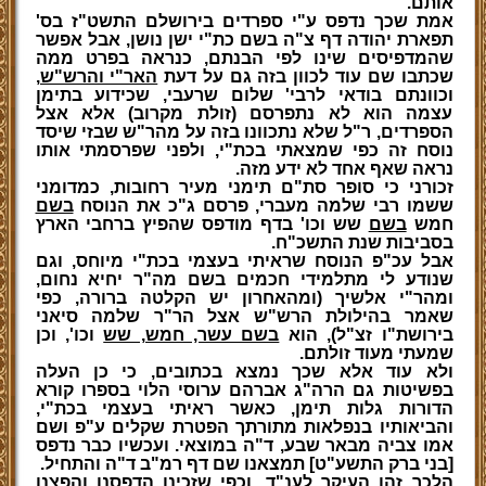
אותם.
אמת שכך נדפס ע"י ספרדים בירושלם התשט"ז בס'
תפארת יהודה דף צ"ה בשם כת"י ישן נושן, אבל אפשר
שהמדפיסים שינו לפי הבנתם, כנראה בפרט ממה
שכתבו שם עוד לכוון בזה גם על דעת
האר"י והרש"ש,
וכוונתם בודאי לרבי' שלום שרעבי, שכידוע בתימן
עצמה הוא לא נתפרסם (זולת מקרוב) אלא אצל
הספרדים, ר"ל שלא נתכוונו בזה על מהר"ש שבזי שיסד
נוסח זה כפי שמצאתי בכת"י, ולפני שפרסמתי אותו
נראה שאף אחד לא ידע מזה.
זכורני כי סופר סת"ם תימני מעיר רחובות, כמדומני
ששמו רבי שלמה מעברי, פרסם ג"כ את הנוסח
בשם
חמש
בשם
שש וכו' בדף מודפס שהפיץ ברחבי הארץ
בסביבות שנת התשכ"ח.
אבל עכ"פ הנוסח שראיתי בעצמי בכת"י מיוחס, וגם
שנודע לי מתלמידי חכמים בשם מה"ר יחיא נחום,
ומהר"י אלשיך (ומהאחרון יש הקלטה ברורה, כפי
שאמר בהילולת הרש"ש אצל הר"ר שלמה סיאני
בירושת"ו זצ"ל), הוא
בשם עשר, חמש, שש
וכו', וכן
שמעתי מעוד זולתם.
ולא עוד אלא שכך נמצא בכתובים, כי כן העלה
בפשיטות גם הרה"ג אברהם ערוסי הלוי בספרו קורא
הדורות גלות תימן, כאשר ראיתי בעצמי בכת"י,
והביאותיו בנפלאות מתורתך הפטרת שקלים ע"פ ושם
אמו צביה מבאר שבע, ד"ה במוצאי. ועכשיו כבר נדפס
[בני ברק התשע"ט] תמצאנו שם דף רמ"ב ד"ה והתחיל.
הלכך זהו העיקר לענ"ד, וכפי שזכינו הדפסנו והפצנו