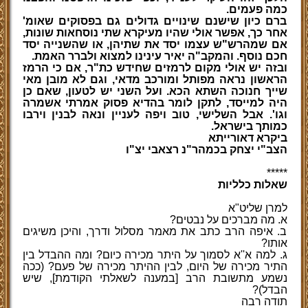
כמה פעמים.
ברם כיון שישנם שינויים גדולים גם בפסוקים שאומ'
אחר כך, אפשר אולי שהיו מעיקרא שתי נוסחאות שונות,
אם שמהרש"ש עצמו יסד את שתיהן, או שהשנייה יסד
חכם נוסף. והמקב"ה יאיר עינינו למצוא ולברר האמת.
ובזה יש אולי מקום לרמזים שחידש כת"ר, אם כי הרמז
הראשון נראה מפותל ומורכב מדאי, וגם לא מובן מאי
שייך חנוכה השתא הכא. ועל השני יש לטעון, שאם כן
היה למייסד, לתקן לומר בהדיא פסוק אמרתי אשמרה
וגו'. אבל השלישי, טוב ויפה לעניין ונאה לבנין וירבו
כמותך בישראל.
ביקרא דאורייתא
הצב"י יצחק בכמהר"נ רצאבי יצ"ו
*****
שאלות כלליות
למרן שליט"א
א. מה מברכים על נבטים?
ב. איפה הרב כתב את מאמר מסלול ודרך, והיכן משיגים
אותו?
ג. למה א''א לסמוך על היתר מכירה כיום? ומה ההבדל בין
התיר מכירה של היום, לבין ההיתר מכירה של פעם? (ככה
נשמע מתשובת הרב [במענה לשאלתי הקודמת], שיש
הבדל)?
תודה רבה