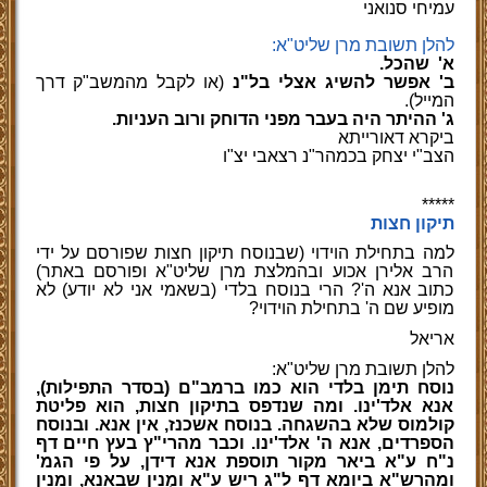
עמיחי
סנואני
להלן תשובת מרן שליט"א:
א'
שהכל.
ב' אפשר להשיג אצלי בל"נ
(או לקבל מהמשב"ק דרך
המייל).
ג' ההיתר היה בעבר מפני הדוחק ורוב העניות.
ביקרא דאורייתא
הצב"י יצחק בכמהר"נ רצאבי יצ"ו
*****
תיקון חצות
למה בתחילת הוידוי (שבנוסח תיקון חצות שפורסם על ידי
הרב אלירן אכוע ובהמלצת מרן שליט"א ופורסם באתר)
כתוב אנא ה'? הרי בנוסח בלדי (בשאמי אני לא יודע) לא
מופיע שם ה' בתחילת הוידוי?
אריאל
להלן תשובת מרן שליט"א:
נוסח תימן בלדי הוא כמו ברמב"ם (בסדר התפילות),
אנא אלד'ינו. ומה שנדפס בתיקון חצות, הוא פליטת
קולמוס שלא בהשגחה. בנוסח אשכנז, אין אנא. ובנוסח
הספרדים, אנא ה' אלד'ינו. וכבר מהרי"ץ בעץ חיים דף
נ"ח ע"א ביאר מקור תוספת אנא דידן, על פי הגמ'
ומהרש"א ביומא דף ל"ג ריש ע"א ומ
נ
ין שבאנא, ומנין