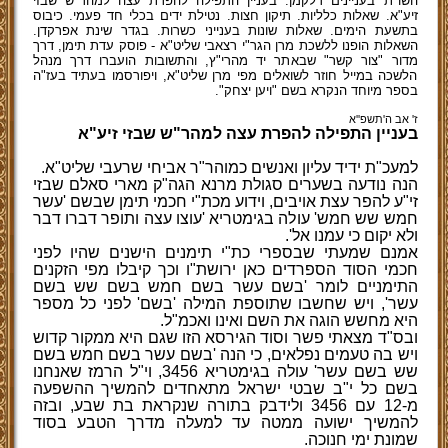
השו"ת בעניינים דלקמן: בעניין התפילה להפרת עצה למהר"ש שבזי
זיע"א. שאלות כלליות. תיקון חצות. נטילת ידים בכלי חד פעמי. כיבוס
בתשעת הימים. שאלות שונות בענייני כשרות. בגדר שינת אפרקדן.
השאלות הופנו ללשכת מרן הגר"י רצאבי שליט"א - פוסק עדת תימן, דרך
מדור "צור קשר" שבאתר יד מהרי"ץ, והתשובות הועברו דרך מנהל
הלשכה במייל חוזר לשואלים מפי מרן שליט"א, ויפורסמו בעתיד בעז"ה
בספר מיוחד הנקרא בשם "ויען יצחק".
ז' אב ה'תשפ''א
בעניין התפילה להפרת עצה למהר"ש שבזי זיע"א
למעכ"ת ידיד עליון ואנשים כמוהר"ר אביחי שרעבי שליט"א.
הנה נודעה בשערים סגולת מרנא הגה"ק מארי סאלם שבזי
זי"ע להפר עצת אויבים
,
וידוע מכת"י חכמי תימן שבשם 'עשר
חמש שש חמש' עולה בגימטריא 'עוצו עצה ותופר דברו דבר
ולא יקום כי עמנו אל'.
אמנם שמעתי שבספרי כת"י תימנים הישנים שהיו לפני
חכמי הסוד הספרדים כאן ירושת"ו וכך קיבלו מפי הזקנים
התימניים לומר 'בשם עשר בשם חמש בשם שש בשם
עשר'
,
ויש שחשבו שתוספת המילה 'בשם' לפני כל מספר
היא מחשש הוגה את השם ואינו ואכמ"ל.
ובס"ד מצאתי פשר וסוד הגירסא הזו שגם היא ממקור קדוש
ויש בה טעמים נפלאים, כי הנה
'בשם עשר בשם חמש בשם
שש בשם עשר'
עולה בגימטריא 3456
,
וי"ל הרמז שאנחנו
בשם כל י"ב שבטי ישראל מתאחדים להמשיך ההשפעה
מ-12 עם 3456 ולידבק בתורה שנקראת בת שבע, ובזה
להמשיך ישועה ממטה עד למעלה מדרך הטבע בסוד
שמונת ימי חנוכה.