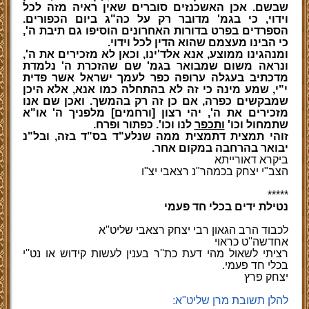
שבשם. אכן האשכנזים סוברים שאין ראיה מזה לכל
וידוי, כי בגמ' מדובר רק על כה"ג ביום הכפורים.
הספרדים בפרט בדורות האחרונים הוסיפו גם תיבת ה',
כי הבינו מעצמם שהוא הדין לכל וידוי.
ומנהגינו ממוצע, אנא אלד'ינו, וכאן לא מזכירים את ה',
ונראה משום שמבואר בגמ' שם שהזכרת ה' נלמדת
מדכתיב בעגלה ערופה כפר לעמך ישראל אשר פדית
י"י, שמע מינה כי זה לא בהתחלה כמו אנא, אלא היכן
שמבקשים כפרה, אם כן זה רק בהמשך. ואכן שם אנו
מזכירים את ה', יהי רצון [ורחמים] מלפניך ה' או"א
שתמחול וכו'
ותכפר
לנו וכו'. כפתור ופרח.
זוהי תמצית דתמצית ממה שנלע"ד בס"ד בזה, ובל"נ
יבואר בהרחבה במקום אחר.
ביקרא דאורייתא
הצב"י יצחק בכמהר"נ רצאבי יצ"ו
*****
נטילת ידים בכלי חד פעמי
לכבוד הרב הגאון רבי יצחק רצאבי שליט''א
אחדשה''ט כראוי
רציתי לשאול מהי דעת כת''ר בענין לעשות קידוש או נט''י
בכלי חד פעמי.
יצחק פרץ
להלן תשובת מרן שליט"א: