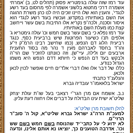
עוד רמז שזה עולה בגימטריא פסוק (תהלים לט, ב) 'אמרתי
אשמרה דרכי מחטוא בלשוני אשמרה לפי מחסום בעד רשע
לנגדי', והענין הוא שלו היינו זוכים היה לנו כהן משרת ההוגה
את השם באותיותיו במקדש, ועכשיו בעוד רשע לנגדי הוא
איסור וסכנה, ולכה"פ נקריא אלו התיבות בשם עשר וייחשב
קצת כמו מעלת השם באותיותיו.
עוד רמז נפלא כי בשם עשר בשם חמש וכו' עולה גימטריא ג'
אלפים תנ'ו כשיעור הפרוטות שיש ברביעית כסף, כנגד
רביעית הלוג דם הנפש, (כמו שחישב רבינו הרמ"ק זי"ע
והו"ד בחסד לאברהם מעין ד נהר מה בסוד התענית
ארבעים יום ולילה, עיי"ש). וזה כוונתנו להזכיר שם הוי"ה
ולבקש בעד דם הנפש כי חיותא דדם הנפש היא משמו
הגדול כנודע.
כללו של דבר אלו ואלו דברי אלד'ים חיים ואפשר לכוין לכאן
ולכאן.
והנלענ"ד כתבתי
ישראל בלאאמו"ר עובדיה גברא
נ.ב. אשמח אם מרן הגר"י רצאבי בעל שו"ת עולת יצחק
שליט"א ישית עינו הבדולח על דברים אלו ויחווה דעת עליון
.
להלן תשובת מרן שליט"א:
למעכ"ת הרה"ג ישראל גברא שליט"א, קול ה' סוב"ר
הרזי"ם.
לא ידוע לי על כתבי
־
יד שהנוסח
בשם
חמש
בשם
שש
וכו'. אדרבה הטוענים כך, יוציאו נא אותם אלינו, ונדעה