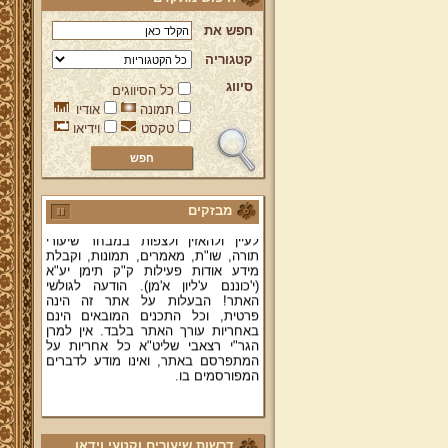
חפש את
קטגוריה
ברוכים הבאים לאתר מהרי"ץ
סיווג
כל הסיווגים
יד מהרי"ץ - פורטל תורני למורשת יהדות
תמונה
אודיו
תימן, האתר הרשמי להנצחת מורשתו
של גאון רבני תימן ותפארתם מהרי"ץ
טקסט
וידיאו
זצוק"ל. באתר תמצאו גם תכנים תורניים
והלכתיים רבים של מרן הגאון הרב יצחק
רצאבי שליט"א - פוסק עדת תימן,
מחבר ספרי שלחן ערוך המקוצר ח"ח
ושו"ת עולת יצחק ג"ח ועוד, וכן תוכלו
מבזקים
לעיין ולהאזין ולצפות במבחר שיעורי
תורה, שו"ת, מאמרים, תמונות, וקבלת
מידע אודות פעילות ק"ק תימן יע"א
(י'כוננם ע'ליון א'מן). הודעה לגולשי
האתר! הבעלות על אתר זה הינה
פרטית, וכל התכנים המובאים הינם
באחריות עורך האתר בלבד. אין למרן
הגר"י רצאבי שליט"א כל אחריות על
המתפרסם באתר, ואינו מודע לדברים
המפורסמים בו.
קווים לדמותו של מהרי"ץ זצוק"ל
פניה נרגשת אל אחינו בני עדת תימן
יע"א די בכל אתר ואתר
דרשות שיעורים וקטעי וידאו