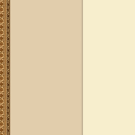
להאזנה
להאזנה! קריאה ולימוד בספר הזוהר
(סוף ספר בראשית) בצוותא עם מרן
שליט"א
"נציב החודש" באתר
נציב החודש! אם רצונך שזכות לימוד
התורה, המסורת והמנהגים, של אלפי
לומדים באתר זה יעמדו לזכותך במשך
חודש ימים, להצלחה לרפואה או לע"נ,
אנא פנה לטל': 0504140741, ובחר את
החודש הרצוי עבורך. "נציב החודש"
יקבל באנר מפואר בו יופיעו שמו
להצלחתו, או שם קרוביו ז"ל בצירוף נר
נשמה דולק, וכן בתעודת הוקרה ובברכה
אישית ממרן הגאון הרב יצחק רצאבי
שליט"א.