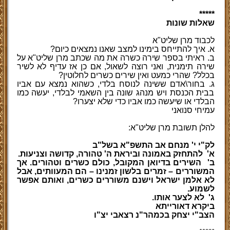
*****
שאלות שונות
לכבוד מרן שליט"א
א. איך להתייחס בימינו למצב שאנו נמצאים כיום?
ב. ראיתי בספר שירה כשרה את מה שכתב מרן שליט"א על
שירה תימנית, ואני רוצה לשאול, אם כן אז עדיף לא לשיר
בכלל? שהרי כמעט ואין שירים כשרים לחלוטין?
ג. בחור\אדם ששינה לנוסח בלדי, כשהוא נמצא עם אביו
בבית הכנסת ויש מנהג שונה בין השאמי לבלדי, יעשה כמו
הבלדי או שיעשה כמו אביו כדי שלא יצערו?
עמיחי
סנואני
להלן תשובת מרן שליט"א:
לק"י י' מנחם אב התשפ"א בשל"ב
א'
להתחזק באמונה וביראת ה' טהורה, קדושה וצניעות.
ב'
השירים בדיואן המקובל, כולם כשרים וטהורים. אך
המשוררים – זמרים בלשון זמנינו – הם המעוותים, אבל
לא אלמן ישראל וישנם משוררים כשרים, ואותם אפשר
לשמוע.
ג'
לא לצער אותו.
ביקרא דאורייתא
הצב"י יצחק בכמהר"נ רצאבי יצ"ו