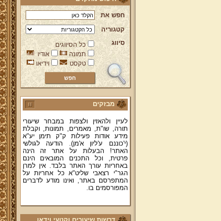
חפש את
קטגוריה
סיווג
כל הסיווגים
ברוכים הבאים לאתר מהרי"ץ
תמונה
אודיו
יד מהרי"ץ - פורטל תורני למורשת יהדות
תימן, האתר הרשמי להנצחת מורשתו
טקסט
וידיאו
של גאון רבני תימן ותפארתם מהרי"ץ
זצוק"ל. באתר תמצאו גם תכנים תורניים
והלכתיים רבים של מרן הגאון הרב יצחק
רצאבי שליט"א - פוסק עדת תימן,
מחבר ספרי שלחן ערוך המקוצר ח"ח
מבזקים
ושו"ת עולת יצחק ג"ח ועוד, וכן תוכלו
לעיין ולהאזין ולצפות במבחר שיעורי
תורה, שו"ת, מאמרים, תמונות, וקבלת
מידע אודות פעילות ק"ק תימן יע"א
(י'כוננם ע'ליון א'מן). הודעה לגולשי
האתר! הבעלות על אתר זה הינה
פרטית, וכל התכנים המובאים הינם
באחריות עורך האתר בלבד. אין למרן
הגר"י רצאבי שליט"א כל אחריות על
המתפרסם באתר, ואינו מודע לדברים
המפורסמים בו.
קווים לדמותו של מהרי"ץ זצוק"ל
פניה נרגשת אל אחינו בני עדת תימן
יע"א די בכל אתר ואתר
דרשות שיעורים וקטעי וידאו