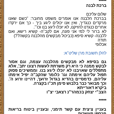
*****
ברכת לבנה
שלום עליכם
בברכת הלבנה אנו אומרים משפט מחובר: "כשם שאנו
מרקדים כנגדיך, ואין אנו יכולים ליגע ביך - כך אם ירקדו
אחרים כנגדנו להזיקנו, לא יוכלו ליגע בנו וכו'".
לא ברור לי למי אני פונה, אם לקב"ה- קשיא רישא, ואם
ללבנה- קשיא סיפא (כביכול מבקשים מהלבנה בקשה??)
תודה
אכלופי
להלן תשובת מרן שליט"א:
גם בסיפא לא מבקשים מהלבנה עצמה, וגם אסור
לבקש ממנה כי היא רק משרתת לעשות רצונו יתב', אלא
מתפללים שאויבנו לא יוכלו ליגע בנו. וממשיכים פסוק
תפול עליהם אימתה וגו' כלומר שהקב"ה יפיל אימתו
עליהם, כדמסיים בהדיא בגדול זרועך, דהיינו זרוע ה'.
וכך מבואר כבר בלבוש סימן תכ"ו בקצרה.
ביקרא דאורייתא
הצב"י יצחק בכמהר"נ רצאבי יצ"ו
*****
בעניין ציצית עם קשר תימני, ובעניין ביטוח בריאות
מכספי מעשרות