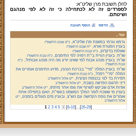
להלן תשובת מרן שליט"א:
לספרדים זה לא לכתחילה כי זה לא לפי מנהגם
ושיטתם.
הדפס
הוסף תגובה
עוד..
גרמא וגרמי במשנת מרן שליט"א,
כ"ט שבט ה'תשפ''ו
בעניין הפטרת וארא,
י"ח שבט ה'תשפ''ו
שאלות בדקדוק,
כ"ה טבת ה'תשפ''ו
שו"ת: בעניין הגיית בי"ת רפויה לפי התימנים,
כ"ה טבת ה'תשפ''ו
שו"ת: בעניין מנהג אבות למי שאינו יודע מה היה מנהג אבותיו?,
כ"ה
טבת ה'תשפ''ו
שו"ת: בעניין המלה "פרי" בברכת הנהנין, מדוע התימנים אומרים את
המלה "פרי" רפה?,
כ"ה טבת ה'תשפ''ו
תפירת בד לנוי בכנפות הציצית,
י"ט אלול ה'תשפ''ב
דיני תרגום הפרשה בשבת,
י"ט אלול ה'תשפ''ב
אודות אדם שביקש לשרוף את גופו אחר מיתתו,
י"ט אלול ה'תשפ''ב
בעניין מי ששכח לומר המלך המשפט בעשי"ת, האם בתפילה אחת
אומרים את נוסח הקדושה עם הש"צ, ובעניין מים מגולים בזמנינו,
י"ט
אלול ה'תשפ''ב
1
2
3
4
5
[
6
-
10
]
...
[
26
-
29
]