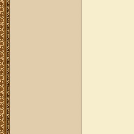
ותשובות בענייני הלכה מסורת ומנהג
להאזנה
להאזנה! קריאה ולימוד בספר הזוהר
(סוף ספר בראשית) בצוותא עם מרן
שליט"א
"נציב החודש" באתר
נציב החודש! אם רצונך שזכות לימוד
התורה, המסורת והמנהגים, של אלפי
לומדים באתר זה יעמדו לזכותך במשך
חודש ימים, להצלחה לרפואה או לע"נ,
אנא פנה לטל': 0504140741, ובחר את
החודש הרצוי עבורך. "נציב החודש"
יקבל באנר מפואר בו יופיעו שמו
להצלחתו, או שם קרוביו ז"ל בצירוף נר
נשמה דולק, וכן בתעודת הוקרה ובברכה
אישית ממרן הגאון הרב יצחק רצאבי
שליט"א.