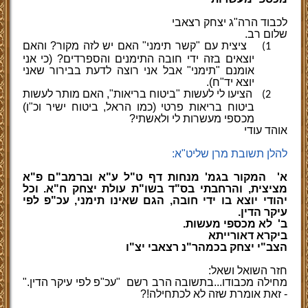
לכבוד הרה"ג יצחק רצאבי
שלום רב.
ציצית עם "קשר תימני" האם יש לזה מקור? והאם
1)
יוצאים בזה ידי חובה התימנים והספרדים? (כי אני
אומנם "תימני" אבל אני רוצה לדעת בבירור שאני
יוצא יד"ח).
הציעו לי לעשות "ביטוח בריאות", האם מותר לעשות
2)
ביטוח בריאות פרטי (כמו הראל, ביטוח ישיר וכ"ו)
מכספי מעשרות לי ולאשתי?
אוהד עודי
להלן תשובת מרן שליט"א:
א'
המקור בגמ' מנחות דף ט"ל ע"א וברמב"ם פ"א
מציצית, והרחבתי בס"ד בשו"ת עולת יצחק ח"א. וכל
יהודי יוצא בו ידי חובה, הגם שאינו תימני, עכ"פ לפי
עיקר הדין.
ב'
לא מכספי מעשות.
ביקרא דאורייתא
הצב"י יצחק בכמהר"נ רצאבי יצ"ו
חזר השואל ושאל:
מחילה מכבודו...בתשובה הרב רשם
"עכ"פ לפי עיקר הדין."
- זאת אומרת שזה לא לכתחילה!?