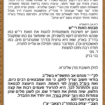
השו"ת בעניינים דלקמן: מבטא האות רי"ש. שאלות שונות. ברכת לבנה.
בעניין ציצית עם קשר תימני, ובעניין ביטוח בריאות מכספי מעשרות.
השאלות הופנו ללשכת מרן הגר"י רצאבי שליט"א - פוסק עדת תימן, דרך
מדור "צור קשר" שבאתר יד מהרי"ץ, והתשובות הועברו דרך מנהל
הלשכה במייל חוזר לשואלים מפי מרן שליט"א, ויפורסמו בעתיד בעז"ה
בספר מיוחד הנקרא בשם "ויען יצחק".
כ"א אב ה'תשפ''א
מבטא האות רי"ש
האם יש חשיבות משמעותית להגות את האות רי"ש כמו
שנהגו התימנים דוקא (לשונית), או שאפשר גם כמו שמקובל
בדר"כ בארץ, שאז היא גרונית (כדרך שמגרגרים מים, כמו
האשכנזים וכו'). המדובר בזמני תפילה או עלייה לתורה.
תודה רבה ותזכו למצוות
ד. מני
בני ברק
להלן תשובת מרן שליט"א:
לק"י י' מנחם אב התשפ"א בשל"ב
בודאי חשוב וצריך לתקן. כי מה שמבטאים רבים כיום,
זאת
גימ"ל רפויה
לפי האמת. העצה היעוצה לבטאה
נכון ולהתרגל לכך, היא להרעיד פעמים רבות את קצה
הלשון, שזה מחזק את השריר שם. וכן לשנן מלים שהן
צמודות כמו
ויגר
יצחק
בגרר
, וזה יחדד את ההבדל.
ביקרא דאורייתא
הצב"י יצחק בכמהר"נ רצאבי יצ"ו