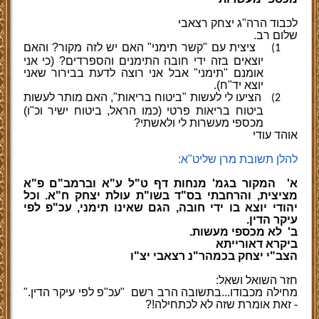
לכבוד הרה"ג יצחק רצאבי
שלום רב.
ציצית עם "קשר תימני" האם יש לזה מקור? והאם
1)
יוצאים בזה ידי חובה התימנים והספרדים? (כי אני
אומנם "תימני" אבל אני רוצה לדעת בבירור שאני
יוצא יד"ח).
הציעו לי לעשות "ביטוח בריאות", האם מותר לעשות
2)
ביטוח בריאות פרטי (כמו הראל, ביטוח ישיר וכ"ו)
מכספי מעשרות לי ולאשתי?
אוהד עודי
להלן תשובת מרן שליט"א:
א'
המקור בגמ' מנחות דף ט"ל ע"א וברמב"ם פ"א
מציצית, והרחבתי בס"ד בשו"ת עולת יצחק ח"א. וכל
יהודי יוצא בו ידי חובה, הגם שאינו תימני, עכ"פ לפי
עיקר הדין.
ב'
לא מכספי מעשות.
ביקרא דאורייתא
הצב"י יצחק בכמהר"נ רצאבי יצ"ו
חזר השואל ושאל:
מחילה מכבודו...בתשובה הרב רשם
"עכ"פ לפי עיקר הדין."
- זאת אומרת שזה לא לכתחילה!?