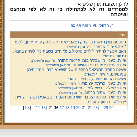
להלן תשובת מרן שליט"א:
לספרדים זה לא לכתחילה כי זה לא לפי מנהגם
ושיטתם.
הדפס
הוסף תגובה
עוד..
הסכמת מרן הגאון רבי יצחק רצאבי שליט"א - פוסק עדת תימן, לספר
"מנהגי יהודי שרעב",
כ"ז חשון ה'תשפ''ב
האם אפשר להתיר לילדים טלטול בעלי חיים בשבת כדי לשחק בהם?,
כ"ו חשון ה'תשפ''ב
שו"ת: בעניין מי שבירך בזמן קריאת התורה,
ח' חשון ה'תשפ''ב
שו"ת: עניית אמן בסוף ההושענות,
ח' חשון ה'תשפ''ב
שאלה בנוסח התכלאל בהקפות של הושענא רבה ומנהג תימן
בנענועים,
ח' חשון ה'תשפ''ב
שאלות מבחור ישיבה,
ח' חשון ה'תשפ''ב
שו"ת: בעניין כריתת עץ פרי,
ח' חשון ה'תשפ''ב
שו"ת: שאלה בנושא לימוד,
ח' חשון ה'תשפ''ב
שו"ת: בעניין שתיה ברחוב,
ח' חשון ה'תשפ''ב
שו"ת: חולה קורונה שאיבד חוש טעם האם חייב באכילת בשר ושתיית
יין ביו"ט,
ח' חשון ה'תשפ''ב
[
1
-
5
]
...
[
11
-
15
]
16
17
18
19
20
[
21
-
25
]
...
[
26
-
29
]