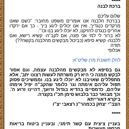
*****
ברכת לבנה
שלום עליכם
בברכת הלבנה אנו אומרים משפט מחובר: "כשם שאנו
מרקדים כנגדיך, ואין אנו יכולים ליגע ביך - כך אם ירקדו
אחרים כנגדנו להזיקנו, לא יוכלו ליגע בנו וכו'".
לא ברור לי למי אני פונה, אם לקב"ה- קשיא רישא, ואם
ללבנה- קשיא סיפא (כביכול מבקשים מהלבנה בקשה??)
תודה
אכלופי
להלן תשובת מרן שליט"א:
גם בסיפא לא מבקשים מהלבנה עצמה, וגם אסור
לבקש ממנה כי היא רק משרתת לעשות רצונו יתב', אלא
מתפללים שאויבנו לא יוכלו ליגע בנו. וממשיכים פסוק
תפול עליהם אימתה וגו' כלומר שהקב"ה יפיל אימתו
עליהם, כדמסיים בהדיא בגדול זרועך, דהיינו זרוע ה'.
וכך מבואר כבר בלבוש סימן תכ"ו בקצרה.
ביקרא דאורייתא
הצב"י יצחק בכמהר"נ רצאבי יצ"ו
*****
בעניין ציצית עם קשר תימני, ובעניין ביטוח בריאות
מכספי מעשרות