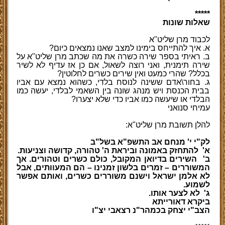
*****
שאלות שונות
לכבוד מרן שליט"א
א. איך להתייחס בימינו למצב שאנו נמצאים כיום?
ב. ראיתי בספר שירה כשרה את מה שכתב מרן שליט"א על
שירה תימנית, ואני רוצה לשאול, אם כן אז עדיף לא לשיר
בכלל? שהרי כמעט ואין שירים כשרים לחלוטין?
ג. בחור\אדם ששינה לנוסח בלדי, כשהוא נמצא עם אביו
בבית הכנסת ויש מנהג שונה בין השאמי לבלדי, יעשה כמו
הבלדי או שיעשה כמו אביו כדי שלא יצערו?
עמיחי
סנואני
להלן תשובת מרן שליט"א:
לק"י י' מנחם אב התשפ"א בשל"ב
א'
להתחזק באמונה וביראת ה' טהורה, קדושה וצניעות.
ב'
השירים בדיואן המקובל, כולם כשרים וטהורים. אך
המשוררים – זמרים בלשון זמנינו – הם המעוותים, אבל
לא אלמן ישראל וישנם משוררים כשרים, ואותם אפשר
לשמוע.
ג'
לא לצער אותו.
ביקרא דאורייתא
הצב"י יצחק בכמהר"נ רצאבי יצ"ו