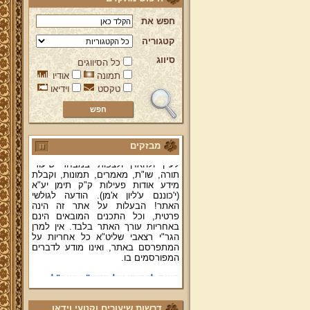
חפש את
קטגוריה
סיווג
ברוכים הבאים לאתר מהרי"ץ
כל הסיווגים
יד מהרי"ץ - פורטל תורני למורשת יהדות
תמונה
אודיו
תימן, האתר הרשמי להנצחת מורשתו
טקסט
וידיאו
של גאון רבני תימן ותפארתם מהרי"ץ
זצוק"ל. באתר תמצאו גם תכנים תורניים
והלכתיים רבים של מרן הגאון הרב יצחק
רצאבי שליט"א - פוסק עדת תימן,
מחבר ספרי שלחן ערוך המקוצר ח"ח
ושו"ת עולת יצחק ג"ח ועוד, וכן תוכלו
מבזקים
לעיין ולהאזין ולצפות במבחר שיעורי
תורה, שו"ת, מאמרים, תמונות, וקבלת
מידע אודות פעילות ק"ק תימן יע"א
(י'כוננם ע'ליון א'מן). הודעה לגולשי
האתר! הבעלות על אתר זה הינה
פרטית, וכל התכנים המובאים הינם
באחריות עורך האתר בלבד. אין למרן
הגר"י רצאבי שליט"א כל אחריות על
המתפרסם באתר, ואינו מודע לדברים
המפורסמים בו.
קווים לדמותו של מהרי"ץ זצוק"ל
פניה נרגשת אל אחינו בני עדת תימן
יע"א די בכל אתר ואתר
דרשות שיעורים וקטעי וידאו