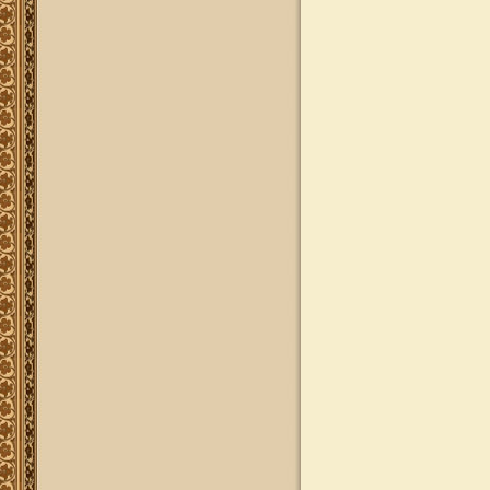
ותשובות בענייני הלכה מסורת ומנהג
להאזנה
להאזנה! קריאה ולימוד בספר הזוהר
(סוף ספר בראשית) בצוותא עם מרן
שליט"א
"נציב החודש" באתר
נציב החודש! אם רצונך שזכות לימוד
התורה, המסורת והמנהגים, של אלפי
לומדים באתר זה יעמדו לזכותך במשך
חודש ימים, להצלחה לרפואה או לע"נ,
אנא פנה לטל': 0504140741, ובחר את
החודש הרצוי עבורך. "נציב החודש"
יקבל באנר מפואר בו יופיעו שמו
להצלחתו, או שם קרוביו ז"ל בצירוף נר
נשמה דולק, וכן בתעודת הוקרה ובברכה
אישית ממרן הגאון הרב יצחק רצאבי
שליט"א.