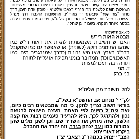
השו"ת בעניינים דלקמן: מבטא האות רי"ש. שאלות שונות. ברכת לבנה.
בעניין ציצית עם קשר תימני, ובעניין ביטוח בריאות מכספי מעשרות.
השאלות הופנו ללשכת מרן הגר"י רצאבי שליט"א - פוסק עדת תימן, דרך
מדור "צור קשר" שבאתר יד מהרי"ץ, והתשובות הועברו דרך מנהל
הלשכה במייל חוזר לשואלים מפי מרן שליט"א, ויפורסמו בעתיד בעז"ה
בספר מיוחד הנקרא בשם "ויען יצחק".
כ"א אב ה'תשפ''א
מבטא האות רי"ש
האם יש חשיבות משמעותית להגות את האות רי"ש כמו
שנהגו התימנים דוקא (לשונית), או שאפשר גם כמו שמקובל
בדר"כ בארץ, שאז היא גרונית (כדרך שמגרגרים מים, כמו
האשכנזים וכו'). המדובר בזמני תפילה או עלייה לתורה.
תודה רבה ותזכו למצוות
ד. מני
בני ברק
להלן תשובת מרן שליט"א:
לק"י י' מנחם אב התשפ"א בשל"ב
בודאי חשוב וצריך לתקן. כי מה שמבטאים רבים כיום,
זאת
גימ"ל רפויה
לפי האמת. העצה היעוצה לבטאה
נכון ולהתרגל לכך, היא להרעיד פעמים רבות את קצה
הלשון, שזה מחזק את השריר שם. וכן לשנן מלים שהן
צמודות כמו
ויגר
יצחק
בגרר
, וזה יחדד את ההבדל.
ביקרא דאורייתא
הצב"י יצחק בכמהר"נ רצאבי יצ"ו