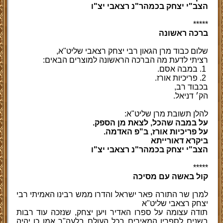
הצב"י יצחק בכמהר"נ רצאבי יצ"ו
*****
ברכה ראשונה
שלום כבוד מרן הגאון רבי יצחק רצאבי שליט"א,
רציתי לדעת מה הברכה הראשונה למוצרים הבאים:
1. במבה אסם.
2. פריכיות אורז.
בכבוד רב,
הק׳ דניאל.
להלן תשובת מרן שליט"א:
על במבה שהכל, לצאת מן הספק.
על פריכיות אורז, ב"פ האדמה.
ביקרא דאורייתא
הצב"י יצחק בכמהר"נ רצאבי יצ"ו
*****
קול באשה עם מסיכה
למרן שר התורה פאר ישראל והדרו ממש רבינו האמיתי רבי
יצחק רצאבי שליט"א
תודה עצומה על ספרו האדיר ויען יצחק, שנזכה עוד רבות
בשנים לספריו המאירים בכל העולם בלעה"ר אמן כן יהיה