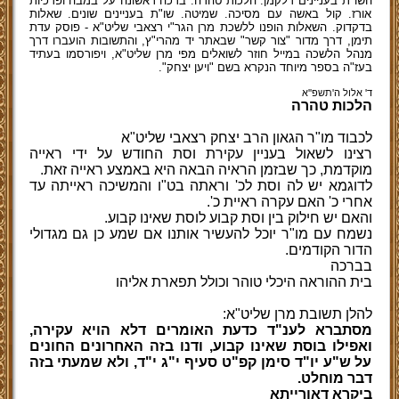
השו"ת בעניינים דלקמן: הלכות טהרה. ברכה ראשונה על במבה ופרכיות
אורז. קול באשה עם מסיכה. שמיטה. שו"ת בעניינים שונים. שאלות
בדקדוק. השאלות הופנו ללשכת מרן הגר"י רצאבי שליט"א - פוסק עדת
תימן, דרך מדור "צור קשר" שבאתר יד מהרי"ץ, והתשובות הועברו דרך
מנהל הלשכה במייל חוזר לשואלים מפי מרן שליט"א, ויפורסמו בעתיד
בעז"ה בספר מיוחד הנקרא בשם "ויען יצחק".
ד' אלול ה'תשפ''א
הלכות טהרה
לכבוד מו"ר הגאון הרב יצחק רצאבי שליט"א
רצינו לשאול בעניין עקירת וסת החודש על ידי ראייה
מוקדמת, כך שבזמן הראיה הבאה היא באמצע ראייה זאת.
לדוגמא יש לה וסת לכ' וראתה בט"ו והמשיכה ראייתה עד
אחרי כ' האם עקרה ראיית כ'.
והאם יש חילוק בין וסת קבוע לוסת שאינו קבוע.
נשמח עם מו"ר יוכל להעשיר אותנו אם שמע כן גם מגדולי
הדור הקודמים.
בברכה
בית ההוראה היכלי טוהר וכולל תפארת אליהו
להלן תשובת מרן שליט"א:
מסתברא לענ"ד כדעת האומרים דלא הויא עקירה,
ואפילו בוסת שאינו קבוע, ודנו בזה האחרונים החונים
על ש"ע יו"ד סימן קפ"ט סעיף י"ג י"ד, ולא שמעתי בזה
דבר מוחלט.
ביקרא דאורייתא