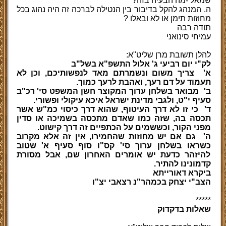
שמאל -מה הבעיה בזה?
ה. המנהג להקל בדיבור בין הנטילה לברכה זה היה נהוג בכל
מחוזות תימן או לא ובאלו ?
תודה רבה
עמיחי סינואני
להלן תשובת מרן שליט"א:
לק"י יום רביעי ג' אלול התשפ"א בשל"ב
א'
צריך משום ונשמרתם מאד לנפשותיכם, וכן לא
תעמוד על דם רעך, ואהבת לרעך כמוך.
ב'
מבואר בשלחן ערוך המקוצר חשן המשפט סי' רכ"ב
סעיף י"ט, ולגבי מדינת ישראל איכא עיקולי ופשורי.
ד'
כי זו לא דרך העיטוף, שהוא דרך כיסוי כמ"ש אשר
תכסה בה, שזה כמו שאדם מתכסה בשמיכה או סדין
מפני הקור, וכששמים על הכתפיים זה דרך קישוט.
ה'
גם אם יש מחוזות שהחמירו, אין זה אלא מקרוב
כשראו בשלחן ערוך סי' קס"ו סוף סעיף א' שטוב
להיזהר כדעת יש אומרים האחרון שם, אבל מסורת
קדמונינו להתיר.
ביקרא דאורייתא
הצב"י יצחק בכמהר"נ רצאבי יצ"ו
*****
שאלות בדקדוק