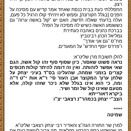
רצון.
התפללתי כעת בבית כנסת שאחד אמר קדיש עם מסיכה על
הפנים [בגלל הקורונה], וממש לא זיהיתי קולו הרגיל כל פעם,
ועלה בדעתי שאלה חדשה, האם יש "קול באשה ערוה" גם
כששומע האשה כשיש לה מסיכה על הפה?
בברכת כהנים באהבה כעתירת
גמליאל הכהן רבינוביץ
מח"ס "גם אני אודך"
ו"פרדס יוסף החדש" על המועדים.
להלן תשובת מרן שליט"א:
נראה פשוט שאסור, כיון שסוף סוף זהו קול אשה, הגם
שאי אפשר לזהותה. ואין זה דומה להיתר קולות תכופים
קצרים בזמני שמחה, שהעלינו בס"ד בעיני יצחק על
שלחן ערוך המקוצר אבן העזר סי' ר"א אות י"ט ד"ה
ומה, כי הוא אינו בגלל שלא ניכר שזהו קולה, אלא
מטעם שאינו קול של זמר ושיר.
ביקרא דאורייתא
הצב"י יצחק בכמהר"נ רצאבי יצ"ו
*****
שמיטה
למרן שר התורה הגה"צ והאדיר רבי יצחק רצאבי שליט"א
מי שהשקיע כסף בקרקע חקלאית, מה צריך לעשות כעת אם