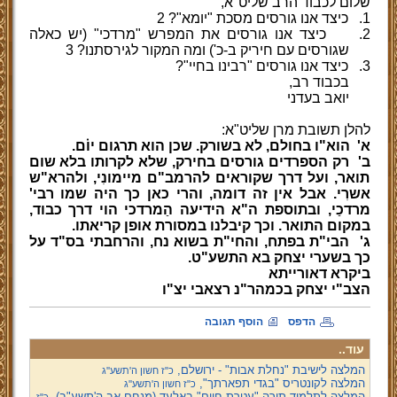
שלום לכבוד הרב שליט"א,
1.
כיצד אנו גורסים מסכת "יומא"? 2
2.
כיצד אנו גורסים את המפרש "מרדכי" (יש כאלה
שגורסים עם חיריק ב-כ') ומה המקור לגירסתנו? 3
3.
כיצד אנו גורסים "רבינו בחיי"?
בכבוד רב,
יואב בעדני
להלן תשובת מרן שליט"א:
א'
הוא"ו בחולם, לא בשורק. שכן הוא תרגום יו֗ם.
ב'
רק הספרדים גורסים בחירק, שלא לקרותו בלא שום
תואר, ועל דרך שקוראים להרמב"ם מיימונִי, ולהרא"ש
אשרִי. אבל אין זה דומה, והרי כאן כך היה שמו רבי'
מרדכַי, ובתוספת ה"א הידיעה הַמרדכי הוי דרך כבוד,
במקום התואר. וכך קיבלנו במסורת אופן קריאתו.
ג'
הבי"ת בפתח, והחי"ת בשוא נח, והרחבתי בס"ד על
כך בשערי יצחק בא התשע"ט.
ביקרא דאורייתא
הצב"י יצחק בכמהר"נ רצאבי יצ"ו
הדפס
הוסף תגובה
עוד..
המלצה לישיבת "נחלת אבות" - ירושלם,
כ"ז חשון ה'תשע''ג
המלצה לקונטריס "בגדי תפארתך",
כ"ז חשון ה'תשע''ג
המלצה לתלמוד תורה "עטרת חיים" באלעד (מנחם אב ה'תשע"ב),