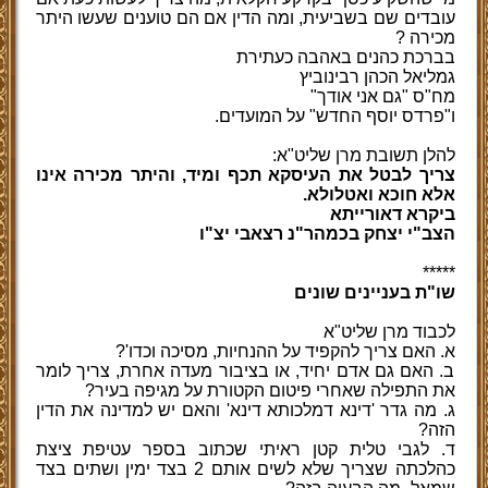
עובדים שם בשביעית, ומה הדין אם הם טוענים שעשו היתר
מכירה ?
בברכת כהנים באהבה כעתירת
גמליאל הכהן רבינוביץ
מח"ס "גם אני אודך"
ו"פרדס יוסף החדש" על המועדים.
להלן תשובת מרן שליט"א:
צריך לבטל את העיסקא תכף ומיד, והיתר מכירה אינו
אלא חוכא ואטלולא.
ביקרא דאורייתא
הצב"י יצחק בכמהר"נ רצאבי יצ"ו
*****
שו"ת בעניינים שונים
לכבוד מרן שליט"א
א. האם צריך להקפיד על ההנחיות, מסיכה וכדו'?
ב. האם גם אדם יחיד, או בציבור מעדה אחרת, צריך לומר
את התפילה שאחרי פיטום הקטורת על מגיפה בעיר?
ג. מה גדר 'דינא דמלכותא דינא' והאם יש למדינה את הדין
הזה?
ד. לגבי טלית קטן ראיתי שכתוב בספר עטיפת ציצת
כהלכתה שצריך שלא לשים אותם 2 בצד ימין ושתים בצד