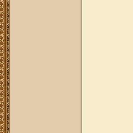
ותשובות בענייני הלכה מסורת ומנהג
להאזנה
להאזנה! קריאה ולימוד בספר הזוהר
(סוף ספר בראשית) בצוותא עם מרן
שליט"א
"נציב החודש" באתר
נציב החודש! אם רצונך שזכות לימוד
התורה, המסורת והמנהגים, של אלפי
לומדים באתר זה יעמדו לזכותך במשך
חודש ימים, להצלחה לרפואה או לע"נ,
אנא פנה לטל': 0504140741, ובחר את
החודש הרצוי עבורך. "נציב החודש"
יקבל באנר מפואר בו יופיעו שמו
להצלחתו, או שם קרוביו ז"ל בצירוף נר
נשמה דולק, וכן בתעודת הוקרה ובברכה
אישית ממרן הגאון הרב יצחק רצאבי
שליט"א.