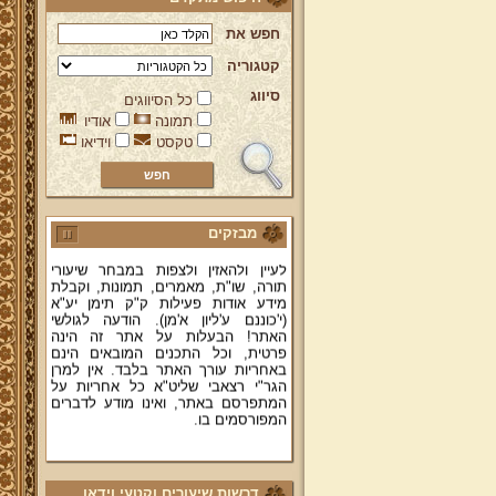
חפש את
קטגוריה
סיווג
ברוכים הבאים לאתר מהרי"ץ
כל הסיווגים
יד מהרי"ץ - פורטל תורני למורשת יהדות
תמונה
אודיו
תימן, האתר הרשמי להנצחת מורשתו
טקסט
וידיאו
של גאון רבני תימן ותפארתם מהרי"ץ
זצוק"ל. באתר תמצאו גם תכנים תורניים
והלכתיים רבים של מרן הגאון הרב יצחק
רצאבי שליט"א - פוסק עדת תימן,
מחבר ספרי שלחן ערוך המקוצר ח"ח
ושו"ת עולת יצחק ג"ח ועוד, וכן תוכלו
מבזקים
לעיין ולהאזין ולצפות במבחר שיעורי
תורה, שו"ת, מאמרים, תמונות, וקבלת
מידע אודות פעילות ק"ק תימן יע"א
(י'כוננם ע'ליון א'מן). הודעה לגולשי
האתר! הבעלות על אתר זה הינה
פרטית, וכל התכנים המובאים הינם
באחריות עורך האתר בלבד. אין למרן
הגר"י רצאבי שליט"א כל אחריות על
המתפרסם באתר, ואינו מודע לדברים
המפורסמים בו.
קווים לדמותו של מהרי"ץ זצוק"ל
פניה נרגשת אל אחינו בני עדת תימן
יע"א די בכל אתר ואתר
דרשות שיעורים וקטעי וידאו