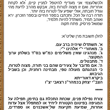
ולכשלעצמי אני מעדיף להיטפל למניין קיים, ולא לקחת
אחריות. ואם זו מצוה לטרוח בזה, אבקש מהרב לדעת מהי
וגודל חובתה, אולי ישפיע עלי לטרוח בזה יותר.
תודה רבה על הכל, ותכתבו בספר החיים ובספר הזכרון. ירא
ואוהב תמיד, משתדל להיות תלמיד,
שמואל פרסיק, פתח תקוה
להלן תשובת מרן שליט"א:
א'. תשתדלו שיהיה ברב עם.
ב'. מאחורי י"י אלהינו י"י.
ג'. מנהגינו שאין משלימים כמ"ש בס"ד בשלחן ערוך
המקוצר.
ד'. מתבטלים.
ה'. אם מדובר על צעירים שהם בני תורה, מצוה לטרוח,
כי הנהגתם מעולה טפי, מבחינה רוחנית, וכן בשביל
הגיבוש.
ביקרא דאורייתא
הצב"י יצחק בכמהר"נ רצאבי יצ"ו
*****
צורת נפילת פנים, שכחת התכלת גם בתימן, תפילה על
המגיפה בפיטום הקטורת ליחיד או למתפלל אצל עדות
אחרות, שמיעת תקיעות של־אשכנזים או ספרדים,