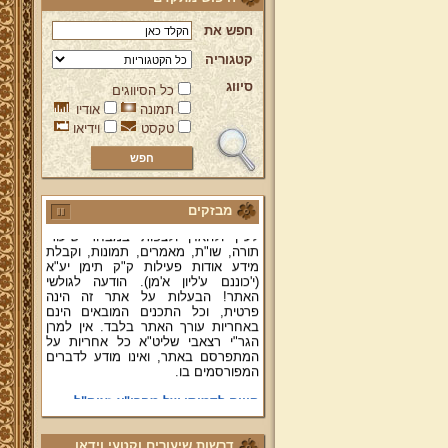
חפש את
קטגוריה
ברוכים הבאים לאתר מהרי"ץ
סיווג
כל הסיווגים
יד מהרי"ץ - פורטל תורני למורשת יהדות
תימן, האתר הרשמי להנצחת מורשתו
תמונה
אודיו
של גאון רבני תימן ותפארתם מהרי"ץ
טקסט
וידיאו
זצוק"ל. באתר תמצאו גם תכנים תורניים
והלכתיים רבים של מרן הגאון הרב יצחק
רצאבי שליט"א - פוסק עדת תימן,
מחבר ספרי שלחן ערוך המקוצר ח"ח
ושו"ת עולת יצחק ג"ח ועוד, וכן תוכלו
מבזקים
לעיין ולהאזין ולצפות במבחר שיעורי
תורה, שו"ת, מאמרים, תמונות, וקבלת
מידע אודות פעילות ק"ק תימן יע"א
(י'כוננם ע'ליון א'מן). הודעה לגולשי
האתר! הבעלות על אתר זה הינה
פרטית, וכל התכנים המובאים הינם
באחריות עורך האתר בלבד. אין למרן
הגר"י רצאבי שליט"א כל אחריות על
המתפרסם באתר, ואינו מודע לדברים
המפורסמים בו.
קווים לדמותו של מהרי"ץ זצוק"ל
פניה נרגשת אל אחינו בני עדת תימן
יע"א די בכל אתר ואתר
דרשות שיעורים וקטעי וידאו