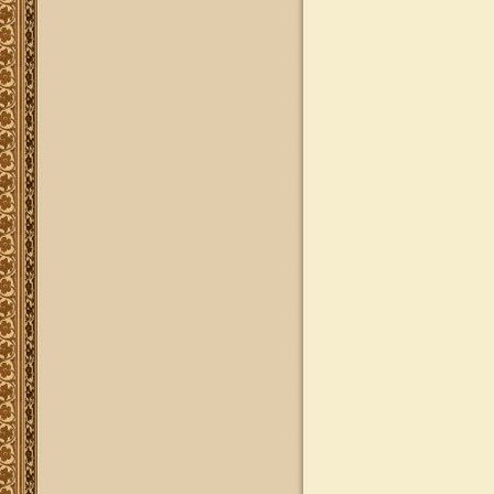
להאזנה
להאזנה! קריאה ולימוד בספר הזוהר
(סוף ספר בראשית) בצוותא עם מרן
שליט"א
"נציב החודש" באתר
נציב החודש! אם רצונך שזכות לימוד
התורה, המסורת והמנהגים, של אלפי
לומדים באתר זה יעמדו לזכותך במשך
חודש ימים, להצלחה לרפואה או לע"נ,
אנא פנה לטל': 0504140741, ובחר את
החודש הרצוי עבורך. "נציב החודש"
יקבל באנר מפואר בו יופיעו שמו
להצלחתו, או שם קרוביו ז"ל בצירוף נר
נשמה דולק, וכן בתעודת הוקרה ובברכה
אישית ממרן הגאון הרב יצחק רצאבי
שליט"א.