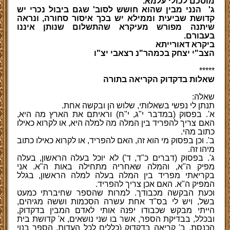
מוסכם לכולי עלמא.
ג'
הנני מבין שהוא חושש לסוב' שגם ביבול נכרי יש
קדושת שביעית וממילא יש בכך איסור סחורה, ונראה
שיתנה מפורש מעיקרא שהתשלום שנותן איננו
בעבורם.
ביקרא דאורייתא
הצב"י יצחק בכמהר"נ רצאבי יצ"ו
*****
שאלות בדקדוק הקריאה בתורה
שאלה:
תנתן לי נפשי בשאלותי, שלוש הן ובקשה אחת.
א'. בפסוק (במדבר י"ג, י"ח) וראיתם את הארץ מה היא,
האם צריך להפריד בין המלה מה למלה היא, או לקרוא כאילו
כתוב מהי.
ב'. וכן בפסוק מי הוא זה, האם להפריד, או לקרוא כאילו כתוב
מיהו זה.
ג'. בפסוק (דברים כ"ד, ד') לא יוכל בעלה הראשון, בעלה
מפיק ה"א, והמלה שאחריה מתחילה באות ה"א. אני
בקריאתי מפריד בין המלה בעלה למלה הראשון, בגלל
המפיק ה"א. האם אכן צריך להפריד.
וכעת הבקשה מכבודך. למרות שהספר שחיברתי כמעט
בשל, ויש לי בס"ד אחת עשרה הסכמות וששה מגיהים,
הייתי מבקש שכבודו יפנה אותי לאדם המבין בדקדוק,
ובכלל, בבדיקת הספר, אשר בו שני נושאים, א' קדושת בית
הכנסת, ב' קריאה בדקדוק (כללים לכל העדות. הספר בנוי