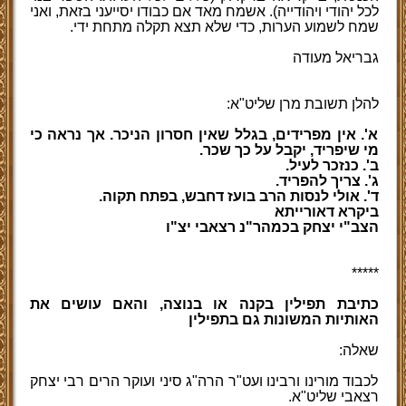
לכל יהודי ויהודייה). אשמח מאד אם כבודו יסייעני בזאת, ואני
שמח לשמוע הערות, כדי שלא תצא תקלה מתחת ידי.
גבריאל מעודה
להלן תשובת מרן שליט"א:
א'. אין מפרידים, בגלל שאין חסרון הניכר. אך נראה כי
מי שיפריד, יקבל על כך שכר.
ב'. כנזכר לעיל.
ג'. צריך להפריד.
ד'. אולי לנסות הרב בועז דחבש, בפתח תקוה.
ביקרא דאורייתא
הצב"י יצחק בכמהר"נ רצאבי יצ"ו
*****
כתיבת תפילין בקנה או בנוצה, והאם עושים את
האותיות המשונות גם בתפילין
שאלה:
לכבוד מורינו ורבינו ועט"ר הרה"ג סיני ועוקר הרים רבי יצחק
רצאבי שליט"א.