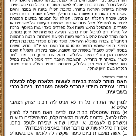
השו"ת בעניינים דלקמן: האם מותר לגננת בביתה לעשות מלאכה קלה
לבעלה וכדו'. עמידה בוידוי יוהכ"פ לאשה מעוברת. ביבול נכרי בשביעית.
שאלות בדקדוק הקריאה בתורה. כתיבת תפילין בקנה או בנוצה, והאם
עושים את האותיות המשונות גם בתפילין. שאלות שונות. צורת נפילת
פנים, שכחת התכלת גם בתימן, תפילה על המגיפה בפיטום הקטורת
ליחיד או למתפלל אצל עדות אחרות, שמיעת תקיעות של־אשכנזים או
ספרדים, המתפלל בראש השנה אצל ספרדים כיצד יעשה במוסף. ברכה
על נטילת ידים לטיבול תפוח בדבש, תקיעה בשופרות של־תימן בזמנינו,
האם מותר לנשים לתקוע בראש בשנה תקיעות מיותרות. הבטה בתמונות
המחבלים שברחו מהכלא הישראלי. סופר סת"ם ספרדי בכתיבת תפילין
תימני. תימני ששמע תרועה טו טו טו וכו' האם יצא יד"ח. מדוע משנים
בנוסח "עלינו לשבח" בעשרת ימי תשובה. אוצר בית דין. השאלות הופנו
ללשכת מרן הגר"י רצאבי שליט"א - פוסק עדת תימן, דרך מדור "צור
קשר" שבאתר יד מהרי"ץ, והתשובות הועברו דרך מנהל הלשכה במייל
חוזר לשואלים מפי מרן שליט"א, ויפורסמו בעתיד בעז"ה בספר מיוחד
הנקרא בשם "ויען יצחק".
ט' תשרי ה'תשפ''ב
האם מותר לגננת בביתה לעשות מלאכה קלה לבעלה
וכדו'. עמידה בוידוי יוהכ"פ לאשה מעוברת. ביבול נכרי
בשביעית.
למרן שר התורה כל רז לא אניס ליה רבינו יצחק רצאבי
שליט"א.
א) גננת שמטפלת בבית עם ילדים, האם מותר לה להכין
סלט לבעל, וכדומה לעשות מלאכה קלה, כהשהילדים רגועים
ומשחקים לעצמם, או שכיון שהיא שכירה לטפל בהם,
אסורה כלל לעשות שום דבר אחר באמצע העבודה?
ב) אשה מועברת ביום כיפור שקשה לה לעמוד גם בשמו"ע