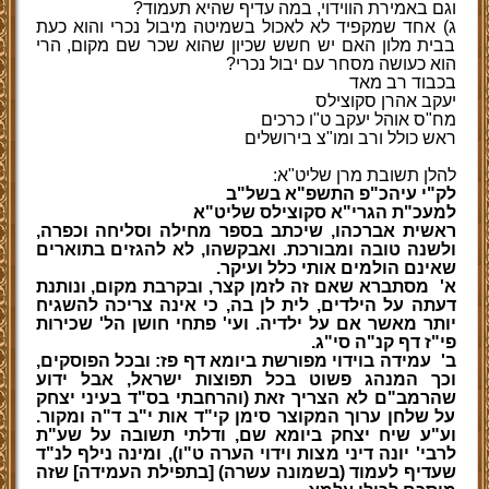
וגם באמירת הווידוי, במה עדיף שהיא תעמוד?
ג) אחד שמקפיד לא לאכול בשמיטה מיבול נכרי והוא כעת
בבית מלון האם יש חשש שכיון שהוא שכר שם מקום, הרי
הוא כעושה מסחר עם יבול נכרי?
בכבוד רב מאד
יעקב אהרן סקוצילס
מח"ס אוהל יעקב ט"ו כרכים
ראש כולל ורב ומו"צ בירושלים
להלן תשובת מרן שליט"א:
לק"י עיהכ"פ התשפ"א בשל"ב
למעכ"ת הגרי"א סקוצילס שליט"א
ראשית אברכהו, שיכתב בספר מחילה וסליחה וכפרה,
ולשנה טובה ומבורכת. ואבקשהו, לא להגזים בתוארים
שאינם הולמים אותי כלל ועיקר.
א'
מסתברא שאם זה לזמן קצר, ובקרבת מקום, ונותנת
דעתה על הילדים, לית לן בה, כי אינה צריכה להשגיח
יותר מאשר אם על ילדיה. ועי' פתחי חושן הל' שכירות
פי"ז דף קנ"ה סי"ג.
ב'
עמידה בוידוי מפורשת ביומא דף פז: ובכל הפוסקים,
וכך המנהג פשוט בכל תפוצות ישראל, אבל ידוע
שהרמב"ם לא הצריך זאת (והרחבתי בס"ד בעיני יצחק
על שלחן ערוך המקוצר סימן קי"ד אות י"ב ד"ה ומקור.
וע"ע שיח יצחק ביומא שם, ודלתי תשובה על שע"ת
לרבי' יונה דיני מצות וידוי הערה ט"ו), ומינה נילף לנ"ד
שעדיף לעמוד (בשמונה עשרה) [בתפילת העמידה] שזה