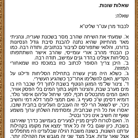
שאלות שונות.
שאלה:
לכבוד מרן עט"ר שליט"א
א'. שמעתי את השיחה שהרב מסר בשכונת שעריה, ונהניתי
מאד מהחיזוק שהיא נתנה להבנת סיבת גודל הנסיונות
בדורנו, והלואי שתפורסם לציבור בכתובים, ותודה רבה. כמו
כן הבנתי מהרב אורי עומייסי, שהרב אישר השתתפותו
בסליחות אצלינו בהדר גנים עמישב, תודה רבה.
ב'. היכן צריך הסופר לכתוב כוזו במוכסז כוזו שמאחורי
המזוזה.
ג'. כשלא היה מניין עשרה בתחילת הסליחות ודילגו על
הקדיש, האם להשלימו אחר־כך כשהגיע העשירי.
ד'. צינור של־מי המזגן הנוטף בשבת לתוך דלי שכבר היו בו
מים מערב שבת, והצינור תקוע בתוך המים בלי הפסק אוויר,
האם המים מתבטלים תכף, לפני שיחול עליהם איסור נולד,
דומיא דסימן ש"כ סעיף ג'. ואם תמצי לומר דלא דמי וחשיב
ניכר, יש לשאול הרי לפי זה הענבים העליונים בחבית שזבו,
יאסרו את כל היין שבחבית, ומסתימת השלחן ערוך משמע
שאף זה חשיב אינו ניכר ובטיל.
ה'. האם לטרוח לקיים מניין לצעירים בעמישב כדרך שאירגנו
בשבת, כיון שגם בלי זה כל אחד ימצא את מקומו בקהילות
עדתנו השונות, בשונה משבת רגילה שבלעדינו היו מתפללים
אצל שאר עדות. אבל מצד שני זה מגבש את הקהילה יותר.