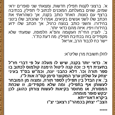
א'. ברצוני לקנות תפילין חדשות, ומצאתי שני סופרים יראי
שמים, שווים במעלתם, המוכנים לכתוב לי תפילין, בכתיבה
ברצף עם כוונות. האחד כותב בקנה, אך כשהראתי את
הכתב שלו לשני אנשים בקיאים, אמרו לי שהכתב שלו בינוני
בהידורו. והשני כותב בנוצה כרגיל, אך הכתב שלו ידוע
בהידורו ויפיו. איזה מהם כדאי יותר.
ב'. לעניין החי"ת העקומה והפ"א הלפופה, שמעתי שלא
מקפידים בזה בכתיבת תפילין. מה דעת כת"ר.
יישר כח לכבוד הרב, אריאל
להלן תשובת מרן שליט"א:
א'. כדאי יותר בקנה, שיש לו מעלה על פי דברי חז"ל
בתענית דף כ: זכה קנה ליטול הימנה קולמוס לכתוב בו
ספר תורה וכו'. דלא כהבני יונה, וכמ"ש בס"ד בעיני
יצחק על שלחן ערוך המקוצר סימן קס"ה אות ל"ו.
ב'. אין הבדל בין תפילין לספר תורה, ומצוה מן המובחר
לעשותן אף בתפילין. ומה שלא מקפידים, זו שכחת
המסורת, או מחוסר בקיאות לעשות צורתן כהוגן. לכן
יבקש סופר מומחה.
ביקרא דאורייתא
הצב"י יצחק בכמהר"נ רצאבי יצ"ו
*****