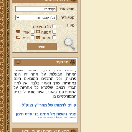
חפש את
ברוכים הבאים לאתר מהרי"ץ
קטגוריה
יד מהרי"ץ - פורטל תורני למורשת יהדות
תימן, האתר הרשמי להנצחת מורשתו
סיווג
כל הסיווגים
של גאון רבני תימן ותפארתם מהרי"ץ
זצוק"ל. באתר תמצאו גם תכנים תורניים
תמונה
אודיו
והלכתיים רבים של מרן הגאון הרב יצחק
טקסט
וידיאו
רצאבי שליט"א - פוסק עדת תימן,
מחבר ספרי שלחן ערוך המקוצר ח"ח
ושו"ת עולת יצחק ג"ח ועוד, וכן תוכלו
לעיין ולהאזין ולצפות במבחר שיעורי
תורה, שו"ת, מאמרים, תמונות, וקבלת
מבזקים
מידע אודות פעילות ק"ק תימן יע"א
(י'כוננם ע'ליון א'מן). הודעה לגולשי
האתר! הבעלות על אתר זה הינה
פרטית, וכל התכנים המובאים הינם
באחריות עורך האתר בלבד. אין למרן
הגר"י רצאבי שליט"א כל אחריות על
המתפרסם באתר, ואינו מודע לדברים
המפורסמים בו.
קווים לדמותו של מהרי"ץ זצוק"ל
פניה נרגשת אל אחינו בני עדת תימן
יע"א די בכל אתר ואתר
טופס הוראת קבע
דרשות שיעורים וקטעי וידאו