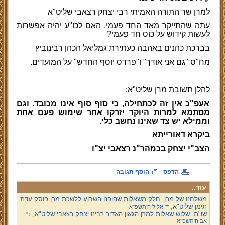
למרן שר התורה האמיתי רבי יצחק רצאבי שליט"א
עתה שהתייקר מאד החד פעמי, האם לכו"ע יהיה אפשרות
לעשות קידוש על כוס חד פעמי?
בברכת כהנים באהבה כעתירת גמליאל הכהן רבינוביץ
מח"ס "גם אני אודך" ו"פרדס יוסף החדש" על המועדים.
להלן תשובת מרן שליט"א:
אעפ"כ אין זה לכתחילה, כי סוף סוף אינו מכובד. וגם
מסתמא למרות היוקר יזרקו אחר שימוש פעם אחת
וממילא יש צד שאינו נחשב כלי.
ביקרא דאורייתא
הצב"י יצחק בכמהר"נ רצאבי יצ"ו
הדפס
הוסף תגובה
עוד..
משלחנו של מרן: חלק משאלות שהופנו השבוע ללשכת מרן פוסק עדת
תימן שליט"א,
ד' אלול ה'תשפ''א
שו"ת: שלוש שאלות למרן הגאון האדיר רבינו יצחק רצאבי שליט"א,
כ"ו
אב ה'תשפ''א