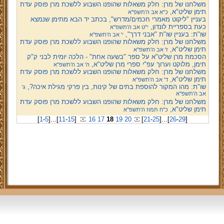
משלחנו של מרן: חלק משאלות שהופנו השבוע ללשכת מרן פוסק עדת
תימן שליט"א,
כ"א אב ה'תשפ''א
בעניין "ליקוט מאמרי חכמים/מדרש", בכתב יד הבא מתימן שנמצא
כעת בספריית לונדון,
י"ט אב ה'תשפ''א
שו"ת: בעניין שו"ת "אבני דרך",
י' אב ה'תשפ''א
משלחנו של מרן: חלק משאלות שהופנו השבוע ללשכת מרן פוסק עדת
תימן שליט"א,
ז' אב ה'תשפ''א
הסכמת מרן שליט"א על ספר "בשעה אחת" - הלכה יומית לבני ק"ק
תימן, מלוקט וערוך עפ"י ספרי מרן שליט"א,
ה' אב ה'תשפ''א
משלחנו של מרן: חלק משאלות שהופנו השבוע ללשכת מרן פוסק עדת
תימן שליט"א,
ד' אב ה'תשפ''א
שו"ת: מהו המקור להוספת בתים של קינות, בין פרקי מגילת איכה?,
ג'
אב ה'תשפ''א
משלחנו של מרן: חלק משאלות שהופנו השבוע ללשכת מרן פוסק עדת
תימן שליט"א,
כ"ח תמוז ה'תשפ''א
[
1
-
5
]
...
[
11
-
15
]
16
17
18
19
20
[
21
-
25
]
...
[
26
-
29
]