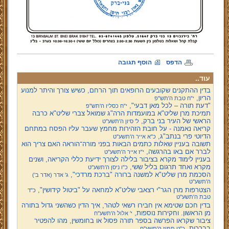
הדפס
הוסף תגובה
עוד..
בדין ההתקנים שקובעים הרופאים תוך הרחם, כשיש צורך והיתר למנוע
הריון,
י"ח טבת ה'תש"פ
"דעת תורה – לכל מאן דבעי",
י"ח כסליו ה'תש"פ
תמיכת מרן שליט"א במועמדות הרה"ג שמואל צברי שליט"א כרבה
הראשי של העיר בני ברק,
ל' סיון ה'תשע''ט
קריאה נאמנה - על חובת הזהירות מחמץ שעבר עליו הפסח במתחם
הדיוטי פרי בנתב"ג,
כ"א אייר ה'תשע''ט
תשובה בעניין שאלות כתמים הבאות בפני מורה־הוראה האם צריך הוא
לברר אם באו בהרגשה,
י"ז אייר ה'תשע''ט
בעניין לימוד מקרא בציבור בלילה לצורך ידיעת כללי הקריאה, ושנים
מקרא ואחד תרגום בליל ששי,
כ"ו ניסן ה'תשע''ט
הסכמת מרן שליט"א למשנה ברורה "ברכת מרדכי",
ג' אדר (אדר ב')
ה'תשע''ט
הצטרפות מרן הגר"י רצאבי שליט"א למחאה על "ביטול קידושין",
כ"ד
טבת ה'תשע''ט
בדין חכם שטימא אין חבירו רשאי לטהר, איך הדין כשהשני גדול בתורה
מן הראשון. וחקירות נוספות,
י' אלול ה'תשע''ח
ציבור שקראו הפרשה בספר תורה פסול או בחומשין, מהו להפטיר
בברכות,
כ"ט תמוז ה'תשע''ח