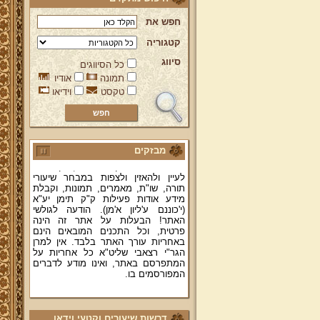
חפש את
קטגוריה
סיווג
כל הסיווגים
ברוכים הבאים לאתר מהרי"ץ
תמונה
אודיו
יד מהרי"ץ - פורטל תורני למורשת יהדות
טקסט
וידיאו
תימן, האתר הרשמי להנצחת מורשתו
של גאון רבני תימן ותפארתם מהרי"ץ
זצוק"ל. באתר תמצאו גם תכנים תורניים
והלכתיים רבים של מרן הגאון הרב יצחק
רצאבי שליט"א - פוסק עדת תימן,
מחבר ספרי שלחן ערוך המקוצר ח"ח
מבזקים
ושו"ת עולת יצחק ג"ח ועוד, וכן תוכלו
לעיין ולהאזין ולצפות במבחר שיעורי
תורה, שו"ת, מאמרים, תמונות, וקבלת
מידע אודות פעילות ק"ק תימן יע"א
(י'כוננם ע'ליון א'מן). הודעה לגולשי
האתר! הבעלות על אתר זה הינה
פרטית, וכל התכנים המובאים הינם
באחריות עורך האתר בלבד. אין למרן
הגר"י רצאבי שליט"א כל אחריות על
המתפרסם באתר, ואינו מודע לדברים
המפורסמים בו.
קווים לדמותו של מהרי"ץ זצוק"ל
פניה נרגשת אל אחינו בני עדת תימן
דרשות שיעורים וקטעי וידאו