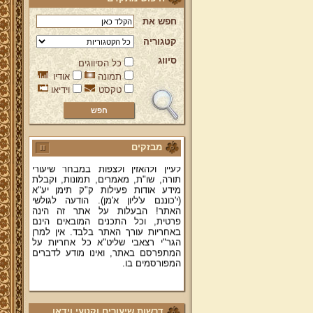
חפש את
קטגוריה
סיווג
כל הסיווגים
ברוכים הבאים לאתר מהרי"ץ
תמונה
אודיו
יד מהרי"ץ - פורטל תורני למורשת יהדות
תימן, האתר הרשמי להנצחת מורשתו
טקסט
וידיאו
של גאון רבני תימן ותפארתם מהרי"ץ
זצוק"ל. באתר תמצאו גם תכנים תורניים
והלכתיים רבים של מרן הגאון הרב יצחק
רצאבי שליט"א - פוסק עדת תימן,
מחבר ספרי שלחן ערוך המקוצר ח"ח
מבזקים
ושו"ת עולת יצחק ג"ח ועוד, וכן תוכלו
לעיין ולהאזין ולצפות במבחר שיעורי
תורה, שו"ת, מאמרים, תמונות, וקבלת
מידע אודות פעילות ק"ק תימן יע"א
(י'כוננם ע'ליון א'מן). הודעה לגולשי
האתר! הבעלות על אתר זה הינה
פרטית, וכל התכנים המובאים הינם
באחריות עורך האתר בלבד. אין למרן
הגר"י רצאבי שליט"א כל אחריות על
המתפרסם באתר, ואינו מודע לדברים
המפורסמים בו.
קווים לדמותו של מהרי"ץ זצוק"ל
פניה נרגשת אל אחינו בני עדת תימן
יע"א די בכל אתר ואתר
דרשות שיעורים וקטעי וידאו