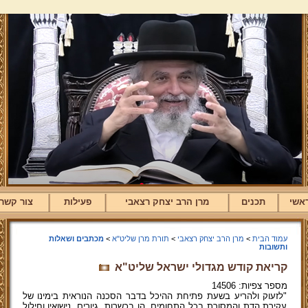
אשי
תכנים
מרן הרב יצחק רצאבי
פעילות
צור קשר
עמוד הבית
>
מרן הרב יצחק רצאבי
>
תורת מרן שליט"א
>
מכתבים ושאלות
ותשובות
קריאת קודש מגדולי ישראל שליט"א
מספר צפיות: 14506
"לזעוק ולהריע בשעת פתיחת ההיכל בדבר הסכנה הנוראית בימינו של
עקירת הדת והמסורת בכל התחומים, הן בכשרות, גיורים, נישואין וחילול