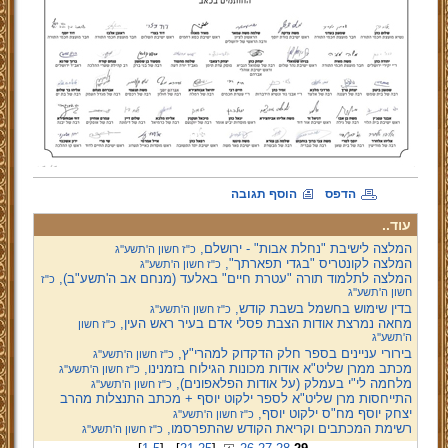
הדפס
הוסף תגובה
עוד..
המלצה לישיבת "נחלת אבות" - ירושלם,
כ"ז חשון ה'תשע''ג
המלצה לקונטריס "בגדי תפארתך",
כ"ז חשון ה'תשע''ג
המלצה לתלמוד תורה "עטרת חיים" באלעד (מנחם אב ה'תשע"ב),
כ"ז
חשון ה'תשע''ג
בדין שימוש בחשמל בשבת קודש,
כ"ז חשון ה'תשע''ג
מחאה נמרצת אודות הצבת פסלי אדם בעיר ראש העין,
כ"ז חשון
ה'תשע''ג
בירורי עניינים בספר חלק הדקדוק למהרי"ץ,
כ"ז חשון ה'תשע''ג
מכתב ממרן שליט"א אודות מכונות הגילוח בזמנינו,
כ"ז חשון ה'תשע''ג
מלחמה לי"י בעמלק (על אודות הפלאפונים),
כ"ז חשון ה'תשע''ג
התייחסות מרן שליט"א לספר ילקוט יוסף + מכתב התנצלות מהרב
יצחק יוסף מח"ס ילקוט יוסף,
כ"ז חשון ה'תשע''ג
רשימת המכתבים וקריאת הקודש שהתפרסמו,
כ"ז חשון ה'תשע''ג