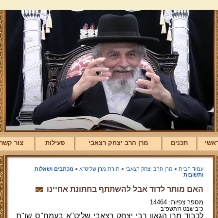
אשי
תכנים
מרן הרב יצחק רצאבי
פעילות
צור קשר
עמוד הבית
>
מרן הרב יצחק רצאבי
>
תורת מרן שליט"א
>
מכתבים ושאלות
ותשובות
האם מותר לדוד אבל להשתתף בחתונת אחיינו
מספר צפיות: 14464
כ"ב שבט ה'תשפ''ב
לכבוד מרן הגאון רבי יצחק רצאבי שליט''א בעמח''ס שו''ת