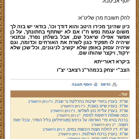
יוסף אביטבול
להלן תשובת מרן שליט"א:
כיון שהינך מכירו היטב והוא דודך וכו', בודאי יש בזה לך
משום עגמת נפש ח"ו אם לא ישתתף בחתונתך, על כן
אפשר אפילו שיאכל שם, אבל בשלחן נפרד, ובתנאי
שיהיה לו תפקיד כגון לשרת את האורחים וכדומה, וגם
שיהיה עסוק באופן שלא יקשיב לניגונים, וכל
־
שכן שלא
ירקוד, ויקצר שהותו שם.
ביקרא דאורייתא
הצב"י יצחק בכמהר"נ רצאבי יצ"ו
הדפס
הוסף תגובה
עוד..
שו"ת: בעניין בחורי ישיבות בהדלקת נר שבת,
כ"ז ניסן ה'תשפ''ב
שו"ת: בעניין שייט בשבת,
כ"ז ניסן ה'תשפ''ב
שו"ת: בעניין עליית כהן לשלישי,
כ"ז ניסן ה'תשפ''ב
כמה שאלות דחופות לפסח,
י"ג ניסן ה'תשפ''ב
ברכת בורא פרי האדמה על כרפס (פטרוזיליא) בליל הסדר, ובכל ימות
השנה,
י"ב ניסן ה'תשפ''ב
שו"ת: דין לחלוח מצות היבשות במים,
ז' ניסן ה'תשפ''ב
שו"ת: בעניין ברכת האילנות,
ו' ניסן ה'תשפ''ב
ברירת אורז לפני פסח,
ו' ניסן ה'תשפ''ב