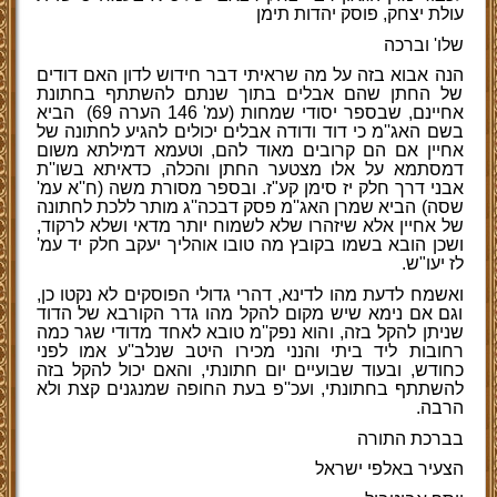
עולת יצחק, פוסק יהדות תימן
שלו' וברכה
הנה אבוא בזה על מה שראיתי דבר חידוש לדון האם דודים
של החתן שהם אבלים בתוך שנתם להשתתף בחתונת
אחיינם, שבספר יסודי שמחות (עמ' 146 הערה 69)
הביא
בשם האג''מ כי דוד ודודה אבלים יכולים להגיע לחתונה של
אחיין אם הם קרובים מאוד להם, וטעמא דמילתא משום
דמסתמא על אלו מצטער החתן והכלה, כדאיתא בשו''ת
אבני דרך חלק יז סימן קע"ז. ובספר מסורת משה (ח''א עמ'
שסה) הביא שמרן האג''מ פסק דבכה''ג מותר ללכת לחתונה
של אחיין אלא שיזהרו שלא לשמוח יותר מדאי ושלא לרקוד,
ושכן הובא בשמו בקובץ מה טובו אוהליך יעקב חלק יד עמ'
לז יעו"ש.
ואשמח לדעת מהו לדינא, דהרי גדולי הפוסקים לא נקטו כן,
וגם אם נימא שיש מקום להקל מהו גדר הקורבא של הדוד
שניתן להקל בזה, והוא נפק''מ טובא לאחד מדודי שגר כמה
רחובות ליד ביתי והנני מכירו היטב שנלב''ע אמו לפני
כחודש, ובעוד שבועיים יום חתונתי, והאם יכול להקל בזה
להשתתף בחתונתי, ועכ''פ בעת החופה שמנגנים קצת ולא
הרבה.
בברכת התורה
הצעיר באלפי ישראל