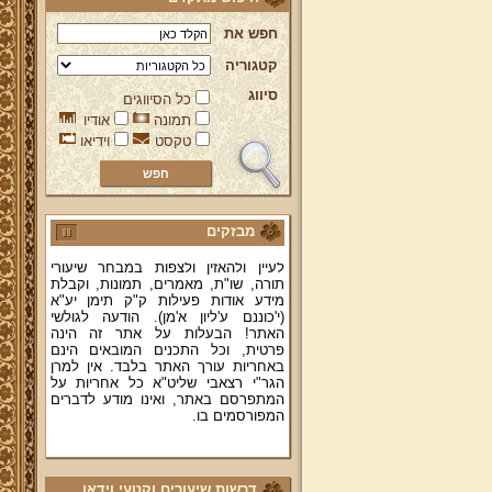
חפש את
קטגוריה
סיווג
כל הסיווגים
ברוכים הבאים לאתר מהרי"ץ
תמונה
אודיו
יד מהרי"ץ - פורטל תורני למורשת יהדות
תימן, האתר הרשמי להנצחת מורשתו
טקסט
וידיאו
של גאון רבני תימן ותפארתם מהרי"ץ
זצוק"ל. באתר תמצאו גם תכנים תורניים
והלכתיים רבים של מרן הגאון הרב יצחק
רצאבי שליט"א - פוסק עדת תימן,
מחבר ספרי שלחן ערוך המקוצר ח"ח
מבזקים
ושו"ת עולת יצחק ג"ח ועוד, וכן תוכלו
לעיין ולהאזין ולצפות במבחר שיעורי
תורה, שו"ת, מאמרים, תמונות, וקבלת
מידע אודות פעילות ק"ק תימן יע"א
(י'כוננם ע'ליון א'מן). הודעה לגולשי
האתר! הבעלות על אתר זה הינה
פרטית, וכל התכנים המובאים הינם
באחריות עורך האתר בלבד. אין למרן
הגר"י רצאבי שליט"א כל אחריות על
המתפרסם באתר, ואינו מודע לדברים
המפורסמים בו.
קווים לדמותו של מהרי"ץ זצוק"ל
פניה נרגשת אל אחינו בני עדת תימן
יע"א די בכל אתר ואתר
דרשות שיעורים וקטעי וידאו