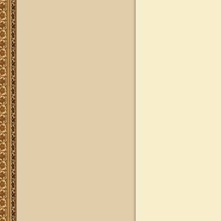
להאזנה
להאזנה! קריאה ולימוד בספר הזוהר
(סוף ספר בראשית) בצוותא עם מרן
שליט"א
"נציב החודש" באתר
נציב החודש! אם רצונך שזכות לימוד
התורה, המסורת והמנהגים, של אלפי
לומדים באתר זה יעמדו לזכותך במשך
חודש ימים, להצלחה לרפואה או לע"נ,
אנא פנה לטל': 0504140741, ובחר את
החודש הרצוי עבורך. "נציב החודש"
יקבל באנר מפואר בו יופיעו שמו
להצלחתו, או שם קרוביו ז"ל בצירוף נר
נשמה דולק, וכן בתעודת הוקרה ובברכה
אישית ממרן הגאון הרב יצחק רצאבי
שליט"א.