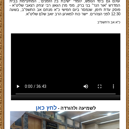
עולם גם בימי הנופש, לומדי "ישיבת בין הזמנים", המתקיימת בבית
המדרש "אור הנר" בני ברק, מפי מרן הגאון רבי יצחק רצאבי שליט"א -
פוסק עדת תימן, שנמסר ביום חמישי כ"א מנחם אב התשפ"ב, בשעה
12:30 לפני הצהרים. יישר כוח למארגן הרב יואב שלם שליט"א.
כ"א אב ה'תשפ''ב
לחץ כאן
לשמיעה ולהורדה -