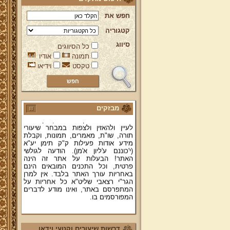
חפש את
קטגוריה
ברוכים הבאים לאתר מהרי"ץ
סיווג
כל הסיווגים
יד מהרי"ץ - פורטל תורני למורשת יהדות
תימן, האתר הרשמי להנצחת מורשתו
תמונה
אודיו
של גאון רבני תימן ותפארתם מהרי"ץ
טקסט
וידיאו
זצוק"ל. באתר תמצאו גם תכנים תורניים
והלכתיים רבים של מרן הגאון הרב יצחק
רצאבי שליט"א - פוסק עדת תימן,
מחבר ספרי שלחן ערוך המקוצר ח"ח
ושו"ת עולת יצחק ג"ח ועוד, וכן תוכלו
מבזקים
לעיין ולהאזין ולצפות במבחר שיעורי
תורה, שו"ת, מאמרים, תמונות, וקבלת
מידע אודות פעילות ק"ק תימן יע"א
(י'כוננם ע'ליון א'מן). הודעה לגולשי
האתר! הבעלות על אתר זה הינה
פרטית, וכל התכנים המובאים הינם
באחריות עורך האתר בלבד. אין למרן
הגר"י רצאבי שליט"א כל אחריות על
המתפרסם באתר, ואינו מודע לדברים
המפורסמים בו.
קווים לדמותו של מהרי"ץ זצוק"ל
פניה נרגשת אל אחינו בני עדת תימן
יע"א די בכל אתר ואתר
דרשות שיעורים וקטעי וידאו