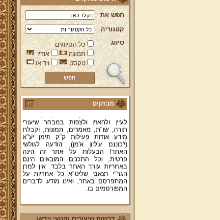
חפש את
קטגוריה
סיווג
כל הסיווגים
ברוכים הבאים לאתר מהרי"ץ
תמונה
אודיו
יד מהרי"ץ - פורטל תורני למורשת יהדות
טקסט
וידיאו
תימן, האתר הרשמי להנצחת מורשתו
של גאון רבני תימן ותפארתם מהרי"ץ
זצוק"ל. באתר תמצאו גם תכנים תורניים
והלכתיים רבים של מרן הגאון הרב יצחק
רצאבי שליט"א - פוסק עדת תימן,
מחבר ספרי שלחן ערוך המקוצר ח"ח
מבזקים
ושו"ת עולת יצחק ג"ח ועוד, וכן תוכלו
לעיין ולהאזין ולצפות במבחר שיעורי
תורה, שו"ת, מאמרים, תמונות, וקבלת
מידע אודות פעילות ק"ק תימן יע"א
(י'כוננם ע'ליון א'מן). הודעה לגולשי
האתר! הבעלות על אתר זה הינה
פרטית, וכל התכנים המובאים הינם
באחריות עורך האתר בלבד. אין למרן
הגר"י רצאבי שליט"א כל אחריות על
המתפרסם באתר, ואינו מודע לדברים
המפורסמים בו.
קווים לדמותו של מהרי"ץ זצוק"ל
פניה נרגשת אל אחינו בני עדת תימן
דרשות שיעורים וקטעי וידאו
יע"א די בכל אתר ואתר