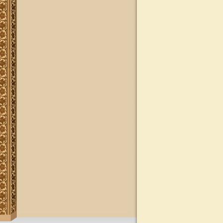
פרויקט שו"ת "ויאמר יצחק" - שאלות
ותשובות בענייני הלכה מסורת ומנהג
להאזנה
להאזנה! קריאה ולימוד בספר הזוהר
(סוף ספר בראשית) בצוותא עם מרן
שליט"א
"נציב החודש" באתר
נציב החודש! אם רצונך שזכות לימוד
התורה, המסורת והמנהגים, של אלפי
לומדים באתר זה יעמדו לזכותך במשך
חודש ימים, להצלחה לרפואה או לע"נ,
אנא פנה לטל': 0504140741, ובחר את
החודש הרצוי עבורך. "נציב החודש"
יקבל באנר מפואר בו יופיעו שמו
להצלחתו, או שם קרוביו ז"ל בצירוף נר
נשמה דולק, וכן בתעודת הוקרה ובברכה
אישית ממרן הגאון הרב יצחק רצאבי
שליט"א.