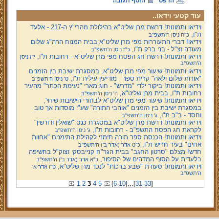
הדפס
הוסף תגובה
עוד קטעי וידאו..
וידיאו ותמונות! דרשת מרן שליט"א בהילולת מהרי"ץ ה-217 - אלעד
ת"ו,
כ"ח ניסן ה'תשפ''ב
וידיאו! דברי התעוררות מפי מרן שליט"א בבית המנוח הרה"ג שלום
מעודה זצ"ל - בני ברק ת"ו,
כ"ז ניסן ה'תשפ''ב
וידיאו ותמונות! דרשת חג הפסח מפי מרן שליט"א - רחובות ת"ו,
י"ז ניסן
ה'תשפ''ב
וידיאו ותמונות! שיעור מפי מרן שליט"א, במסגרת ישיבת בין הזמנים
"אורות שלום ולאה" קרית ספר - מודיעין עילית ת"ו,
ט' ניסן ה'תשפ''ב
וידיאו ותמונות! ביקור ילדי "מדרש" - חוג מארי "נעימת הכתר" מהעיר
רחובות ת"ו, בבית מרן שליט"א,
ה' ניסן ה'תשפ''ב
וידיאו ותמונות! שיעור מפי מרן שליט"א לבחורי הישיבות שיחי',
במסגרת ישיבת בין הזמנים "אוהבי התורה" שע"י מוסדות אך טוב
וחסד - ב"ב ת"ו,
ג' ניסן ה'תשפ''ב
וידיאו ותמונות! דרשת מרן שליט"א במסגרת כנס "שואלין ודורשין"
לקראת חג הפסח התשפ"ב - רחובות ת"ו,
ג' ניסן ה'תשפ''ב
וידיאו ותמונות! הכנסת ספר תורה תימני לקהילת התימנים "אחוות
אחים" בעיר חריש ת"ו,
כ"ט אדר (אדר ב') ה'תשפ''ב
חדש! מצלם "סרטון החגב" בבית הגר"ח קנייבסקי זצוק"ל בחשיפה
בלעדית על הסוף המדהים של הסיפור,
כ"א אדר (אדר ב') ה'תשפ''ב
וידיאו ותמונות! סעודת "שבע ברכות" לנכד מרן שליט"א,
ט"ו אדר א'
ה'תשפ''ב
1
2
3
4
5
[
6
-
10
]
...
[
31
-
33
]