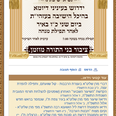
הדפס
הוסף תגובה
עוד קטעי וידאו..
דברי מרן שליט"א בעצרת הרבבות - קול שוועתם, ותפילה להפרת
עצה,
כ"ב טבת ה'תשפ''ו
הקדשת "השיעור השבועי" האחרון (שופטים) להצלחת תורמי המגבית
השנתית התשפ"ה,
ז' אלול ה'תשפ''ה
וידיאו! שיעור מפי מרן שליט"א בעיר צפת ת"ו, שנמסר בראש חודש
אלול התשפ"ה,
ב' אלול ה'תשפ''ה
וידיאו ותמונות! דרשת ליל הושענא רבה התשפ"ג מפי מרן שליט"א -
וקיום מצות "חבטת הערבה",
כ"ג תשרי ה'תשפ''ג
וידיאו ותמונות! דרשת חג סוכות מפי מרן שליט"א - הרצליה ת"ו,
י"ז