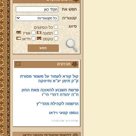
באחריות עורך האתר בלבד. אין למרן
הגר"י רצאבי שליט"א כל אחריות על
המתפרסם באתר, ואינו מודע לדברים
חפש את
המפורסמים בו.
קטגוריה
קווים לדמותו של מהרי"ץ זצוק"ל
סיווג
כל הסיווגים
פניה נרגשת אל אחינו בני עדת תימן
תמונה
אודיו
יע"א די בכל אתר ואתר
טקסט
וידיאו
טופס הוראת קבע
לוח לימוד "עמוד יומי" בספר הזוהר
הקדוש
מבזקים
קול קורא לעמוד על משמר מסורת
ק"ק תימן יע"א וחיזוקה
פרשת השבוע להאזנה מאת החזן
ה"ה יהודה דהרי הי"ו
הרשמה לקהילת מהרי"ץ
נוספו קטעי וידאו
השיעור השבועי
הבהרת מרן שליט"א על השיעור
השבועי בכתב מול הנשמע
דרשות שיעורים וקטעי וידאו