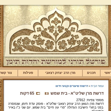
אשי
תכנים
מרן הרב יצחק רצאבי
פעילות
צור קשר
עמוד הבית
>
דרשות שיעורים וקטעי וידאו
דרשת מרן שליט"א - בית שמש
65 דקות
מספר צפיות: 27912
דרשת מרן הגאון הרב יצחק רצאבי שליט"א - פוסק עדת תימן, שנמסרה
בפני בחורי הישיבה הגדולה "פרי עץ חיים" בית שמש, יום שני כ"ו באייר