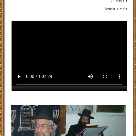
ה'תשע"ד.
כ"ז אייר ה'תשע''ד