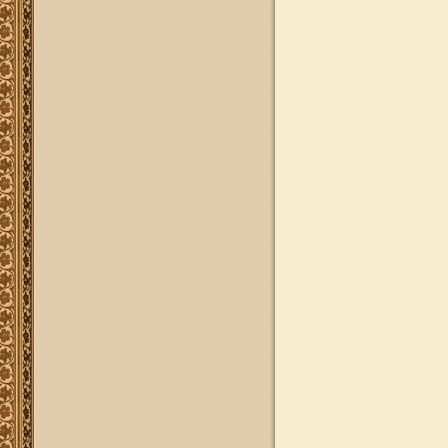
להאזנה
להאזנה! קריאה ולימוד בספר הזוהר
(סוף ספר בראשית) בצוותא עם מרן
שליט"א
"נציב החודש" באתר
נציב החודש! אם רצונך שזכות לימוד
התורה, המסורת והמנהגים, של אלפי
לומדים באתר זה יעמדו לזכותך במשך
חודש ימים, להצלחה לרפואה או לע"נ,
אנא פנה לטל': 0504140741, ובחר את
החודש הרצוי עבורך. "נציב החודש"
יקבל באנר מפואר בו יופיעו שמו
להצלחתו, או שם קרוביו ז"ל בצירוף נר
נשמה דולק, וכן בתעודת הוקרה ובברכה
אישית ממרן הגאון הרב יצחק רצאבי
שליט"א.