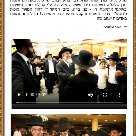
שליט"א על מרן הגאון הגדול רבי יצחק רצאבי שליט"א בעת השתתפות
מרן שליט"א בשמחת בית השאובה שנערכה ע"י קהילת חניכי הישיבות
באולמי ארמונות חן - בני ברק, ביום חמישי ד' דחול המועד סוכות
ה'תשע"ו. צפו בתמונות ובקטע וידיאו קצר מהאירוע! הצילום והתמונות
באדיבות יעקב כהן
י"ז תשרי ה'תשע''ו