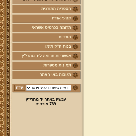
טופס הוראת קבע
הספריה התורנית
לוח לימוד "עמוד יומי" בספר הזוהר
הקדוש
קטעי אודיו
קול קורא לעמוד על משמר מסורת
תרומה בכרטיס אשראי
ק"ק תימן יע"א וחיזוקה
הורדות
פרשת השבוע להאזנה מאת החזן
ה"ה יהודה דהרי הי"ו
בנות ק"ק תימן
הרשמה לקהילת מהרי"ץ
אפשריות תרומה ליד מהרי"ץ
נוספו קטעי וידאו
תמונות מספרות
השיעור השבועי
תגובות באי האתר
הבהרת מרן שליט"א על השיעור
השבועי בכתב מול הנשמע
פרויקט הכנסת ספרי מרן שליט"א
לאתר יד מהרי"ץ
עכשיו באתר יד מהרי"ץ
789 אורחים
פרויקט הכנסת מאמרי מרן שליט"א
מעשרות ספרים ירחונים וכתבי עת
הפזורים על פני עשרות שנים לאתר
יד מהרי"ץ
פרויקט שו"ת "ויאמר יצחק" - שאלות
ותשובות בענייני הלכה מסורת ומנהג