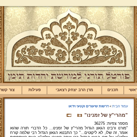
אשי
תכנים
מרן הרב יצחק רצאבי
פעילות
צור קשר
עמוד הבית
>
דרשות שיעורים וקטעי וידאו
"מהרי"ץ של זמנינו"
מספר צפיות: 36275
"מורנו ורבינו הגאון הגדול מהרי"ץ של זמנינו... כל הדברי תורה שהוא
אומר, זה שלו, לא ליקוטים..." כך התבטא הגאון הגדול רבי שלמה קורח