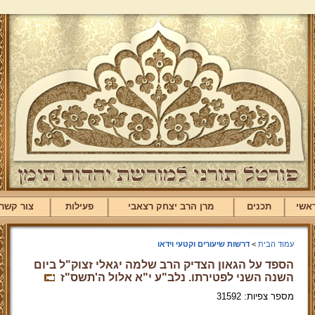
אשי
תכנים
מרן הרב יצחק רצאבי
פעילות
צור קשר
עמוד הבית
>
דרשות שיעורים וקטעי וידאו
הספד על הגאון הצדיק הרב שלמה יגאלי זצוק"ל ביום
השנה השני לפטירתו. נלב"ע י"א אלול ה'תשס"ז
מספר צפיות: 31592