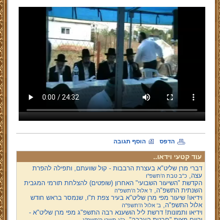
הדפס
הוסף תגובה
עוד קטעי וידאו..
דברי מרן שליט"א בעצרת הרבבות - קול שוועתם, ותפילה להפרת
עצה,
כ"ב טבת ה'תשפ''ו
הקדשת "השיעור השבועי" האחרון (שופטים) להצלחת תורמי המגבית
השנתית התשפ"ה,
ז' אלול ה'תשפ''ה
וידיאו! שיעור מפי מרן שליט"א בעיר צפת ת"ו, שנמסר בראש חודש
אלול התשפ"ה,
ב' אלול ה'תשפ''ה
וידיאו ותמונות! דרשת ליל הושענא רבה התשפ"ג מפי מרן שליט"א -
וקיום מצות "חבטת הערבה",