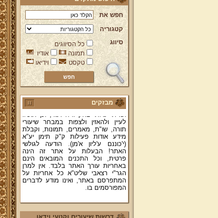
חפש את
קטגוריה
סיווג
כל הסיווגים
ברוכים הבאים לאתר מהרי"ץ
תמונה
אודיו
יד מהרי"ץ - פורטל תורני למורשת יהדות
טקסט
וידיאו
תימן, האתר הרשמי להנצחת מורשתו
של גאון רבני תימן ותפארתם מהרי"ץ
זצוק"ל. באתר תמצאו גם תכנים תורניים
והלכתיים רבים של מרן הגאון הרב יצחק
רצאבי שליט"א - פוסק עדת תימן,
מבזקים
מחבר ספרי שלחן ערוך המקוצר ח"ח
ושו"ת עולת יצחק ג"ח ועוד, וכן תוכלו
לעיין ולהאזין ולצפות במבחר שיעורי
תורה, שו"ת, מאמרים, תמונות, וקבלת
מידע אודות פעילות ק"ק תימן יע"א
(י'כוננם ע'ליון א'מן). הודעה לגולשי
האתר! הבעלות על אתר זה הינה
פרטית, וכל התכנים המובאים הינם
באחריות עורך האתר בלבד. אין למרן
הגר"י רצאבי שליט"א כל אחריות על
המתפרסם באתר, ואינו מודע לדברים
המפורסמים בו.
קווים לדמותו של מהרי"ץ זצוק"ל
פניה נרגשת אל אחינו בני עדת תימן
דרשות שיעורים וקטעי וידאו