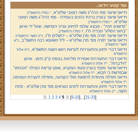
עוד קטעי וידאו..
וידיאו! שיעור מפי הרה"ג משה רצאבי שליט"א,
י' כסליו ה'תשפ''ב
וידיאו! שיעור בעניין ברכת כהנים בעמידה - מפי הרה"ג משה רצאבי
שליט"א,
י' כסליו ה'תשפ''ב
"קדושים תהיו" - מבצע עולמי לחיזוק ענייני הקדושה, שעל ידי ארגון
"בחגוי הסלע" טבריה ת"ו,
ז' כסליו ה'תשפ''ב
וידיאו! שיעור תורה מפי מרן שליט"א – ירושלים ת"ו,
כ"ה תשרי ה'תשפ''ב
וידיאו! שיעור תורה מפי מרן שליט"א – ליל הושענא רבה התשפ"ב,
כ"א
תשרי ה'תשפ''ב
וידיאו! דברי חיזוק והתעוררות לקראת ראש השנה התשפ"א,
כ"ח אלול
ה'תשפ''א
וידיאו! דברי התעוררות ואמירת סליחות בנוסח ק"ק תימן - ארגון
"הידברות",
י"ד אלול ה'תשפ''א
וידיאו! שיעור מקיף בעניין טעמי המקרא, ואופן קריאת המילה "והנחתו"
שבפרשת כי תבוא,
י"ד אלול ה'תשפ''א
וידיאו! תפילה מיוחדת לרפואת חולי הקורונה, ותפילה לעצירת המגיפה,
י"ד אלול ה'תשפ''א
וידיאו! דברי חיזוק והתעוררות לימים הנוראים מפי מרן שליט"א - פתח
תקוה,
י"ב אלול ה'תשפ''א
1
2
3
4
5
[
6
-
10
]
...
[
31
-
33
]