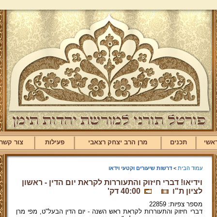
אשי
תכנים
מרן הרב יצחק רצאבי
פעילות
צור קשר
עמוד הבית
>
דרשות שיעורים וקטעי וידאו
וידיאו! דברי חיזוק והתעוררות לקראת יום הדין - ראשון
לציון ת"ו
40:00 דק'
מספר צפיות: 22859
דברי חיזוק והתעוררות לקראת ראש השנה - יום הדין הבעל"ט, מפי מרן