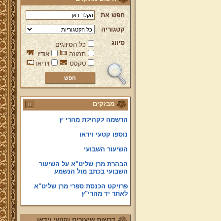
פניה נרגשת אל אחינו בני עדת תימן
חפש את
יע"א די בכל אתר ואתר
קטגוריה
טופס הוראת קבע
סיווג
כל הסיווגים
לוח לימוד "עמוד יומי" בספר הזוהר
תמונה
אודיו
הקדוש
טקסט
וידיאו
קול קורא לעמוד על משמר מסורת
ק"ק תימן יע"א וחיזוקה
פרשת השבוע להאזנה מאת החזן
ה"ה יהודה דהרי הי"ו
מבזקים
הרשמה לקהילת מהרי"ץ
נוספו קטעי וידאו
השיעור השבועי
הבהרת מרן שליט"א על השיעור
השבועי בכתב מול הנשמע
פרויקט הכנסת ספרי מרן שליט"א
לאתר יד מהרי"ץ
פרויקט הכנסת מאמרי מרן שליט"א
מעשרות ספרים ירחונים וכתבי עת
הפזורים על פני עשרות שנים לאתר
דרשות שיעורים וקטעי וידאו