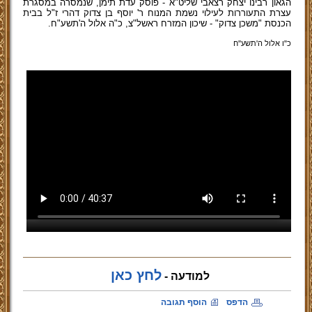
הגאון רבינו יצחק רצאבי שליט"א - פוסק עדת תימן, שנמסרה במסגרת
עצרת התעוררות לעילוי נשמת המנוח ר' יוסף בן צדוק דהרי ז"ל בבית
הכנסת "משכן צדוק" - שיכון המזרח ראשל"צ, כ"ה אלול ה'תשע"ח.
כ"ו אלול ה'תשע''ח
לחץ כאן
למודעה -
הדפס
הוסף תגובה