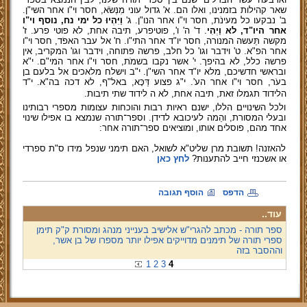
שאר קהילות בזמנינו, ואלו הם. א' גדול עוני מִנְּשֹׂא, חסר וי"ו אחר השי"ן.
ב' נבקעו כל מעינֹת, חסר וי"ו אחר הנו"ן. ג'
וַיִּהְיוּ כל ימי נח, נוסף וי"ו
אחר היו"ד, לא וַיְהִי
. ד' ה' ו', פוטיפרע, תיבה אחת, לא פוטי פרע. ז'
מקשה תֵּעשה המנורה, חסר יו"ד אחר התי"ו. ח' אל עבר האפֹד, חסר וי"ו
אחר הפ"א. ט' וידבר וגו' כל חלב, פרשה פתוחה, וידבר וגו' המקריב, אין
פרשה כלל, לא בהיפך. י' אשר נקבו בשמֹת, חסר וי"ו אחר המי"ם. י"א
ובראשי חדשיכם, מלא יו"ד אחר השי"ן. י"ב וישלח מלאכים אל בלעם בן
בעֹר, חסר וי"ו אחר הע'. י"ג פצוע דַּכָּא, באל"ף, לא דכה בה"א. י"ד
הליד
וד
תגמלו זאת, תיבה אחת, לא ה ליד
וד
שתי תיבות.
ולכל השינויים הללו, ישנם ראיות רבות והוכחות עצומות מספרי רבותינו
ובעלי המסורת, והֵמה לעיכובא לדידן. וספר־תורה שנמצא בו אפילו שינוי
אחד מהם, פוסלים אותו, ומוציאים ספר־תורה אחר:
להאזנה! תשובת מרן שליט"א לשואל, האם תימני שנפל מידו ס"ת ספרדי
או אשכנזי חייב להתענות?
לחץ כאן
הדפס
הוסף תגובה
עוד..
ספר תורה - מכתב להגרי"ש אלישיב בענייני מנהג ומסורת ק"ק תימן
ספרי תורה של תימנים מדוייקים אפילו יותר מספרו של בן אשר,
וההסבר בזה
1
2
3
4