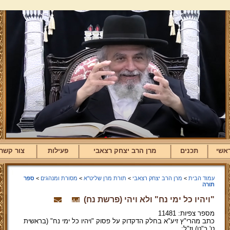
אשי
תכנים
מרן הרב יצחק רצאבי
פעילות
צור קשר
עמוד הבית
>
מרן הרב יצחק רצאבי
>
תורת מרן שליט"א
>
מסורת ומנהגים
>
ספר
תורה
"ויהיו כל ימי נח" ולא ויהי (פרשת נח)
מספר צפיות: 11481
כתב מהרי"ץ זיע"א בחלק הדקדוק על פסוק "ויהיו כל ימי נח" (בראשית
ט' כ"ט) וז"ל: