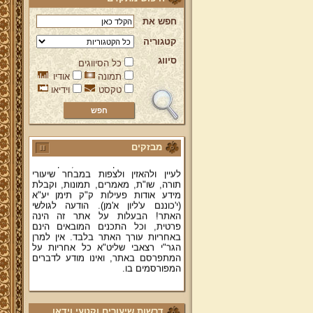
חפש את
קטגוריה
סיווג
כל הסיווגים
ברוכים הבאים לאתר מהרי"ץ
תמונה
אודיו
יד מהרי"ץ - פורטל תורני למורשת יהדות
טקסט
וידיאו
תימן, האתר הרשמי להנצחת מורשתו
של גאון רבני תימן ותפארתם מהרי"ץ
זצוק"ל. באתר תמצאו גם תכנים תורניים
והלכתיים רבים של מרן הגאון הרב יצחק
רצאבי שליט"א - פוסק עדת תימן,
מחבר ספרי שלחן ערוך המקוצר ח"ח
מבזקים
ושו"ת עולת יצחק ג"ח ועוד, וכן תוכלו
לעיין ולהאזין ולצפות במבחר שיעורי
תורה, שו"ת, מאמרים, תמונות, וקבלת
מידע אודות פעילות ק"ק תימן יע"א
(י'כוננם ע'ליון א'מן). הודעה לגולשי
האתר! הבעלות על אתר זה הינה
פרטית, וכל התכנים המובאים הינם
באחריות עורך האתר בלבד. אין למרן
הגר"י רצאבי שליט"א כל אחריות על
המתפרסם באתר, ואינו מודע לדברים
המפורסמים בו.
קווים לדמותו של מהרי"ץ זצוק"ל
פניה נרגשת אל אחינו בני עדת תימן
דרשות שיעורים וקטעי וידאו