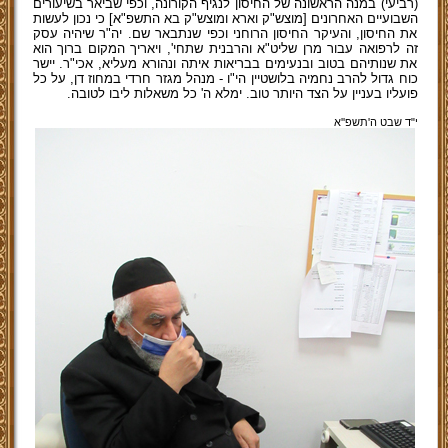
(רביעי) במנה הראשונה של החיסון לנגיף הקורונה, וכפי שביאר בשיעורים
השבועיים האחרונים [מוצש"ק וארא ומוצש"ק בא התשפ"א] כי נכון לעשות
את החיסון, והעיקר החיסון הרוחני וכפי שנתבאר שם. יה"ר שיהיה עסק
זה לרפואה עבור מרן שליט"א והרבנית שתחי', ויאריך המקום ברוך הוא
את שנותיהם בטוב ובנעימים בבריאות איתה ונהורא מעליא, אכי"ר. יישר
כוח גדול להרב נחמיה בלושטיין הי"ו - מנהל מגזר חרדי במחוז דן, על כל
פועליו בעניין על הצד היותר טוב. ימלא ה' כל משאלות ליבו לטובה.
י"ד שבט ה'תשפ''א