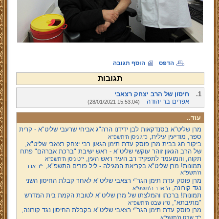
הדפס
הוסף תגובה
תגובות
1.
חיסון של הרב יצחק רצאבי
אפרים בר יהודה
(28/01/2021 15:53:04)
עוד..
מרן שליט"א בסנדקאות לבן ידידנו הרה"ג אביחי שרעבי שליט"א - קרית
ספר, מודיעין עילית,
כ"ג ניסן ה'תשפ''א
ביקור חג בבית מרן פוסק עדת תימן הגאון רבי יצחק רצאבי שליט"א,
של הרב הגאון זוהר עוקשי שליט"א - ראש ישיבת "ברכת אברהם" פתח
תקוה, והמועמד לתפקיד רב העיר ראש העין,
י"ט ניסן ה'תשפ''א
תמונות! מרן שליט"א בקריאת המגילה - ליל פורים התשפ"א,
י"ד אדר
ה'תשפ''א
מרן פוסק עדת תימן הגר"י רצאבי שליט"א לאחר קבלת החיסון השני
נגד קורונה,
ה' אדר ה'תשפ''א
תמונות! ברכתו והמלצתו של מרן שליט"א לטובת הקמת בית המדרש
"מתיבתא",
ט"ז שבט ה'תשפ''א
מרן פוסק עדת תימן הגר"י רצאבי שליט"א בקבלת החיסון נגד קורונה,
י"ד שבט ה'תשפ''א