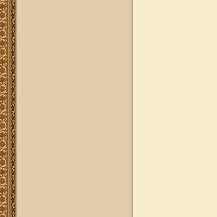
להאזנה
להאזנה! קריאה ולימוד בספר הזוהר
(סוף ספר בראשית) בצוותא עם מרן
שליט"א
"נציב החודש" באתר
נציב החודש! אם רצונך שזכות לימוד
התורה, המסורת והמנהגים, של אלפי
לומדים באתר זה יעמדו לזכותך במשך
חודש ימים, להצלחה לרפואה או לע"נ,
אנא פנה לטל': 0504140741, ובחר את
החודש הרצוי עבורך. "נציב החודש"
יקבל באנר מפואר בו יופיעו שמו
להצלחתו, או שם קרוביו ז"ל בצירוף נר
נשמה דולק, וכן בתעודת הוקרה ובברכה
אישית ממרן הגאון הרב יצחק רצאבי
שליט"א.