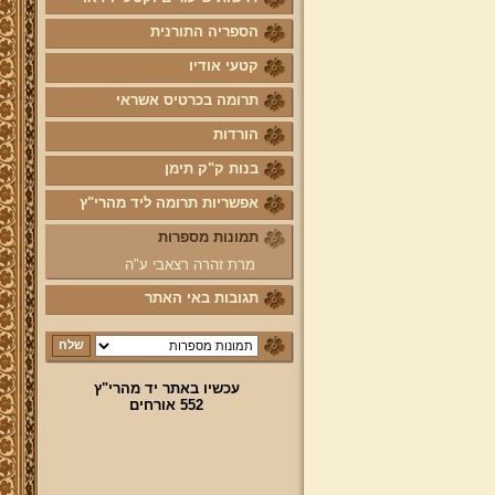
לוח לימוד "עמוד יומי" בספר הזוהר
הספריה התורנית
הקדוש
קטעי אודיו
קול קורא לעמוד על משמר מסורת
ק"ק תימן יע"א וחיזוקה
תרומה בכרטיס אשראי
פרשת השבוע להאזנה מאת החזן
הורדות
ה"ה יהודה דהרי הי"ו
בנות ק"ק תימן
הרשמה לקהילת מהרי"ץ
אפשריות תרומה ליד מהרי"ץ
נוספו קטעי וידאו
תמונות מספרות
השיעור השבועי
מרת זהרה רצאבי ע"ה
הבהרת מרן שליט"א על השיעור
השבועי בכתב מול הנשמע
תגובות באי האתר
פרויקט הכנסת ספרי מרן שליט"א
לאתר יד מהרי"ץ
פרויקט הכנסת מאמרי מרן שליט"א
עכשיו באתר יד מהרי"ץ
מעשרות ספרים ירחונים וכתבי עת
552 אורחים
הפזורים על פני עשרות שנים לאתר
יד מהרי"ץ
פרויקט שו"ת "ויאמר יצחק" - שאלות
ותשובות בענייני הלכה מסורת ומנהג