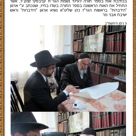
בכתיבת אות בספר תורה לעילוי נשמת הגר"ח קניבסקי זצוק"ל, אשר
התחיל את האות הראשונה בספר התורה בעודו בחייו, ושנכתב ע"י ארגון
"הידברות" בראשות הגר"ז כהן שליט"א נשיא ארגון "הידברות" וראש
ישיבת אבני נזר
ג' ניסן ה'תשפ''ב