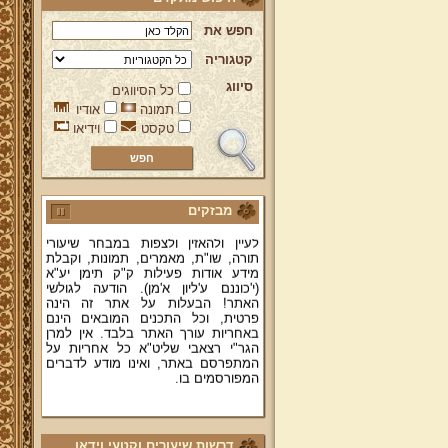
חפש את
קטגוריה
סיווג
ברוכים הבאים לאתר מהרי"ץ
כל הסיווגים
יד מהרי"ץ - פורטל תורני למורשת יהדות
תמונה
אודיו
תימן, האתר הרשמי להנצחת מורשתו
טקסט
וידיאו
של גאון רבני תימן ותפארתם מהרי"ץ
זצוק"ל. באתר תמצאו גם תכנים תורניים
והלכתיים רבים של מרן הגאון הרב יצחק
רצאבי שליט"א - פוסק עדת תימן,
מחבר ספרי שלחן ערוך המקוצר ח"ח
ושו"ת עולת יצחק ג"ח ועוד, וכן תוכלו
מבזקים
לעיין ולהאזין ולצפות במבחר שיעורי
תורה, שו"ת, מאמרים, תמונות, וקבלת
מידע אודות פעילות ק"ק תימן יע"א
(י'כוננם ע'ליון א'מן). הודעה לגולשי
האתר! הבעלות על אתר זה הינה
פרטית, וכל התכנים המובאים הינם
באחריות עורך האתר בלבד. אין למרן
הגר"י רצאבי שליט"א כל אחריות על
המתפרסם באתר, ואינו מודע לדברים
המפורסמים בו.
קווים לדמותו של מהרי"ץ זצוק"ל
פניה נרגשת אל אחינו בני עדת תימן
יע"א די בכל אתר ואתר
דרשות שיעורים וקטעי וידאו