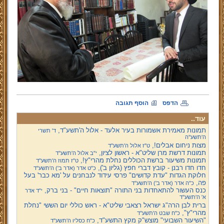
הדפס
הוסף תגובה
עוד..
תמונות מאמירת אשמורות בעיר אלעד - אלול ה'תשע"ד,
ד' תשרי
ה'תשע''ה
מצות ניחום אבלים!,
ט"ז אלול ה'תשע''ד
תמונות דרשת מרן שליט"א - ראשון לציון,
י"ב אלול ה'תשע''ד
תמונות משיעור ברשת הכוללים נחלת מהרי"ץ!,
ט"ז תמוז ה'תשע''ד
חדו חדו רבנן - קובץ דברי חפץ (גליון ב'),
כ"ט אדר (אדר ב') ה'תשע''ד
חלוקת הגדות "עדת קדושים" פרסי עידוד לנבחנים על 'מא כבר' בעל
פה,
כ"ה אדר (אדר ב') ה'תשע''ד
כנס העשור להתאחדות בני התורה "תוצאות חיים" - בני ברק,
י"ד אדר
א' ה'תשע''ד
ברית לבן הרה"ג ישראל רצאבי שליט"א - ראש כוללי יום הששי "נחלת
מהרי"ץ",
כ"ח שבט ה'תשע''ד
"השיעור השבועי" מוצש"ק מקץ התשע"ד,
כ"ח כסליו ה'תשע''ד