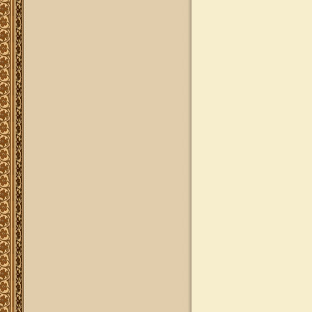
ותשובות בענייני הלכה מסורת ומנהג
להאזנה
להאזנה! קריאה ולימוד בספר הזוהר
(סוף ספר בראשית) בצוותא עם מרן
שליט"א
"נציב החודש" באתר
נציב החודש! אם רצונך שזכות לימוד
התורה, המסורת והמנהגים, של אלפי
לומדים באתר זה יעמדו לזכותך במשך
חודש ימים, להצלחה לרפואה או לע"נ,
אנא פנה לטל': 0504140741, ובחר את
החודש הרצוי עבורך. "נציב החודש"
יקבל באנר מפואר בו יופיעו שמו
להצלחתו, או שם קרוביו ז"ל בצירוף נר
נשמה דולק, וכן בתעודת הוקרה ובברכה
אישית ממרן הגאון הרב יצחק רצאבי
שליט"א.