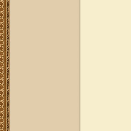
להאזנה
להאזנה! קריאה ולימוד בספר הזוהר
(סוף ספר בראשית) בצוותא עם מרן
שליט"א
"נציב החודש" באתר
נציב החודש! אם רצונך שזכות לימוד
התורה, המסורת והמנהגים, של אלפי
לומדים באתר זה יעמדו לזכותך במשך
חודש ימים, להצלחה לרפואה או לע"נ,
אנא פנה לטל': 0504140741, ובחר את
החודש הרצוי עבורך. "נציב החודש"
יקבל באנר מפואר בו יופיעו שמו
להצלחתו, או שם קרוביו ז"ל בצירוף נר
נשמה דולק, וכן בתעודת הוקרה ובברכה
אישית ממרן הגאון הרב יצחק רצאבי
שליט"א.