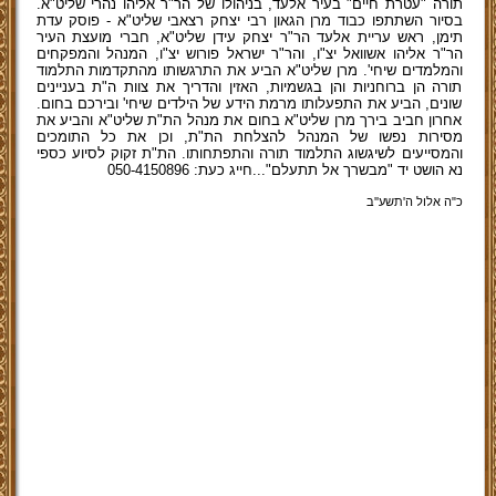
תורה "עטרת חיים" בעיר אלעד, בניהולו של הר"ר אליהו נהרי שליט"א.
בסיור השתתפו כבוד מרן הגאון רבי יצחק רצאבי שליט"א - פוסק עדת
תימן, ראש עריית אלעד הר"ר יצחק עידן שליט"א, חברי מועצת העיר
הר"ר אליהו אשוואל יצ"ו, והר"ר ישראל פורוש יצ"ו, המנהל והמפקחים
והמלמדים שיחי'. מרן שליט"א הביע את התרגשותו מהתקדמות התלמוד
תורה הן ברוחניות והן בגשמיות, האזין והדריך את צוות ה"ת בעניינים
שונים, הביע את התפעלותו מרמת הידע של הילדים שיחי' ובירכם בחום.
אחרון חביב בירך מרן שליט"א בחום את מנהל הת"ת שליט"א והביע את
מסירות נפשו של המנהל להצלחת הת"ת, וכן את כל התומכים
והמסייעים לשיגשוג התלמוד תורה והתפתחותו. הת"ת זקוק לסיוע כספי
נא הושט יד "מבשרך אל תתעלם"...חייג כעת: 050-4150896
כ"ה אלול ה'תשע''ב