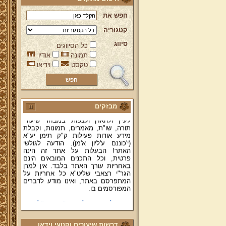
חפש את
קטגוריה
ברוכים הבאים לאתר מהרי"ץ
סיווג
יד מהרי"ץ - פורטל תורני למורשת יהדות
כל הסיווגים
תימן, האתר הרשמי להנצחת מורשתו
תמונה
אודיו
של גאון רבני תימן ותפארתם מהרי"ץ
טקסט
וידיאו
זצוק"ל. באתר תמצאו גם תכנים תורניים
והלכתיים רבים של מרן הגאון הרב יצחק
רצאבי שליט"א - פוסק עדת תימן,
מחבר ספרי שלחן ערוך המקוצר ח"ח
ושו"ת עולת יצחק ג"ח ועוד, וכן תוכלו
לעיין ולהאזין ולצפות במבחר שיעורי
מבזקים
תורה, שו"ת, מאמרים, תמונות, וקבלת
מידע אודות פעילות ק"ק תימן יע"א
(י'כוננם ע'ליון א'מן). הודעה לגולשי
האתר! הבעלות על אתר זה הינה
פרטית, וכל התכנים המובאים הינם
באחריות עורך האתר בלבד. אין למרן
הגר"י רצאבי שליט"א כל אחריות על
המתפרסם באתר, ואינו מודע לדברים
המפורסמים בו.
קווים לדמותו של מהרי"ץ זצוק"ל
פניה נרגשת אל אחינו בני עדת תימן
יע"א די בכל אתר ואתר
דרשות שיעורים וקטעי וידאו