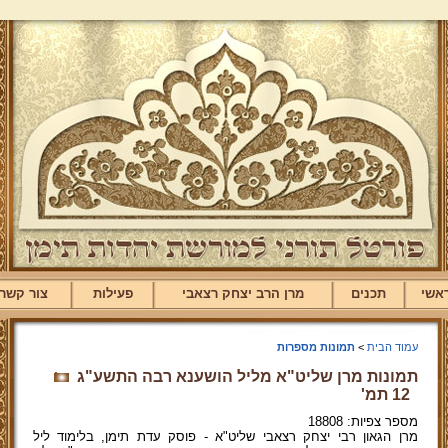
אשי
תכנים
מרן הרב יצחק רצאבי
פעילות
צור קשר
עמוד הבית
>
תמונות מספרות
תמונות מרן שליט"א מליל הושענא רבה התשע"ג
12 תמ'
מספר צפיות: 18808
מרן הגאון רבי יצחק רצאבי שליט"א - פוסק עדת תימן, בלימוד ליל