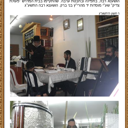
הושענא רבה, בתפילה ובחבטת ערבה. שהתקיימו בבית המדרש "פעולת
צדיק" שע"י מוסדות יד מהרי"ץ בני ברק. הושענא רבה התשע"ג
ו' חשון ה'תשע''ג