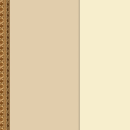
פרויקט שו"ת "ויאמר יצחק" - שאלות
ותשובות בענייני הלכה מסורת ומנהג
להאזנה
להאזנה! קריאה ולימוד בספר הזוהר
(סוף ספר בראשית) בצוותא עם מרן
שליט"א
"נציב החודש" באתר
נציב החודש! אם רצונך שזכות לימוד
התורה, המסורת והמנהגים, של אלפי
לומדים באתר זה יעמדו לזכותך במשך
חודש ימים, להצלחה לרפואה או לע"נ,
אנא פנה לטל': 0504140741, ובחר את
החודש הרצוי עבורך. "נציב החודש"
יקבל באנר מפואר בו יופיעו שמו
להצלחתו, או שם קרוביו ז"ל בצירוף נר
נשמה דולק, וכן בתעודת הוקרה ובברכה
אישית ממרן הגאון הרב יצחק רצאבי
שליט"א.