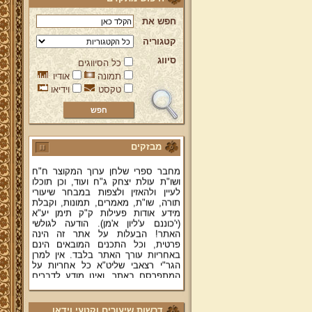
חפש את
קטגוריה
סיווג
כל הסיווגים
ברוכים הבאים לאתר מהרי"ץ
תמונה
אודיו
יד מהרי"ץ - פורטל תורני למורשת יהדות
טקסט
וידיאו
תימן, האתר הרשמי להנצחת מורשתו
של גאון רבני תימן ותפארתם מהרי"ץ
זצוק"ל. באתר תמצאו גם תכנים תורניים
והלכתיים רבים של מרן הגאון הרב יצחק
רצאבי שליט"א - פוסק עדת תימן,
מבזקים
מחבר ספרי שלחן ערוך המקוצר ח"ח
ושו"ת עולת יצחק ג"ח ועוד, וכן תוכלו
לעיין ולהאזין ולצפות במבחר שיעורי
תורה, שו"ת, מאמרים, תמונות, וקבלת
מידע אודות פעילות ק"ק תימן יע"א
(י'כוננם ע'ליון א'מן). הודעה לגולשי
האתר! הבעלות על אתר זה הינה
פרטית, וכל התכנים המובאים הינם
באחריות עורך האתר בלבד. אין למרן
הגר"י רצאבי שליט"א כל אחריות על
המתפרסם באתר, ואינו מודע לדברים
המפורסמים בו.
קווים לדמותו של מהרי"ץ זצוק"ל
פניה נרגשת אל אחינו בני עדת תימן
דרשות שיעורים וקטעי וידאו