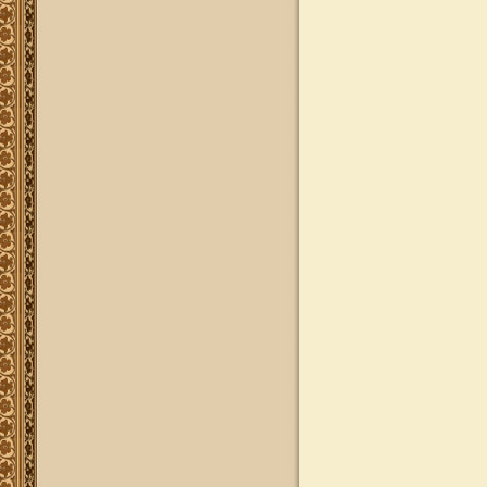
להאזנה! קריאה ולימוד בספר הזוהר
(סוף ספר בראשית) בצוותא עם מרן
שליט"א
"נציב החודש" באתר
נציב החודש! אם רצונך שזכות לימוד
התורה, המסורת והמנהגים, של אלפי
לומדים באתר זה יעמדו לזכותך במשך
חודש ימים, להצלחה לרפואה או לע"נ,
אנא פנה לטל': 0504140741, ובחר את
החודש הרצוי עבורך. "נציב החודש"
יקבל באנר מפואר בו יופיעו שמו
להצלחתו, או שם קרוביו ז"ל בצירוף נר
נשמה דולק, וכן בתעודת הוקרה ובברכה
אישית ממרן הגאון הרב יצחק רצאבי
שליט"א.