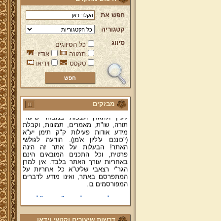
חפש את
קטגוריה
ברוכים הבאים לאתר מהרי"ץ
יד מהרי"ץ - פורטל תורני למורשת יהדות
סיווג
כל הסיווגים
תימן, האתר הרשמי להנצחת מורשתו
תמונה
אודיו
של גאון רבני תימן ותפארתם מהרי"ץ
טקסט
וידיאו
זצוק"ל. באתר תמצאו גם תכנים תורניים
והלכתיים רבים של מרן הגאון הרב יצחק
רצאבי שליט"א - פוסק עדת תימן,
מחבר ספרי שלחן ערוך המקוצר ח"ח
ושו"ת עולת יצחק ג"ח ועוד, וכן תוכלו
לעיין ולהאזין ולצפות במבחר שיעורי
מבזקים
תורה, שו"ת, מאמרים, תמונות, וקבלת
מידע אודות פעילות ק"ק תימן יע"א
(י'כוננם ע'ליון א'מן). הודעה לגולשי
האתר! הבעלות על אתר זה הינה
פרטית, וכל התכנים המובאים הינם
באחריות עורך האתר בלבד. אין למרן
הגר"י רצאבי שליט"א כל אחריות על
המתפרסם באתר, ואינו מודע לדברים
המפורסמים בו.
קווים לדמותו של מהרי"ץ זצוק"ל
פניה נרגשת אל אחינו בני עדת תימן
יע"א די בכל אתר ואתר
טופס הוראת קבע
דרשות שיעורים וקטעי וידאו