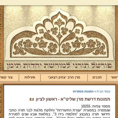
אשי
תכנים
מרן הרב יצחק רצאבי
פעילות
צור קשר
עמוד הבית
>
תמונות מספרות
תמונות דרשת מרן שליט"א - ראשון לציון
מספר צפיות: 18255
שנמסרה במסגרת "עצרת התעוררות" וחלוקת מלגות לבני תורה כותבי
חידושי תורה במבצע "ותלמודו בידו 3", במלאות שבע שנים לפטירת