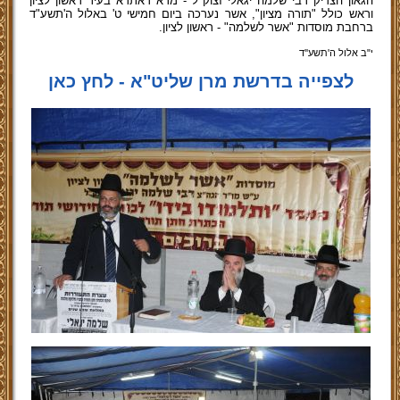
הגאון הצדיק רבי שלמה יגאלי זצוק"ל - מרא דאתרא בעיר ראשון לציון
וראש כולל "תורה מציון", אשר נערכה ביום חמישי ט' באלול ה'תשע"ד
ברחבת מוסדות "אשר לשלמה" - ראשון לציון.
י"ב אלול ה'תשע''ד
לצפייה בדרשת מרן שליט"א - לחץ כאן