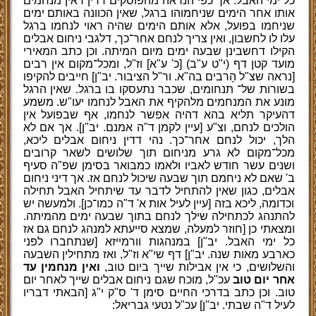
כל ימי האבל. אך כפי הנראה מהפוסקים דדין דאין מנחמים
אותו אחר הימים שניחמוהו ברגל, שאין הכוונה באותם ימים
שניחמו בפועל, אלא אותם הימים שהיה ראוי לנחמו ברגל
עלו לו לחשבון, ואין צריך לנחם אחר־כך, דלגבי ניחום אבלים
הקילו דחשבינן שבעה ימים מיום המיתה. וכן כתב המאירי
מועד קטן דף (י"ט ע"ב) [כ' ע"א] וז"ל, ומכל־מקום אין רבים
[נראה שצ"ל הָרבים בה"א. ור"ל הציבור. יב"ן] חייבים להקיפו
בשורות של־ תנחומים, שכבר נתעסקו בו ברגל. שאין הרגל
מונע את המנחמים מלהקיף את האבל לנחמו יעו"ש. משמע
דהעיקר תליא בהא דהיה אפשר לנחמו, אף שבפועל אין
הולכים לנחם, וצ"ע [עיין לקמן ד"ה אמנם. יב"ן]. אך אם לא
הלך, יכול לנחם אחר־כך. נהי דדין ניחום אבלים ליכא,
מכל־מקום לא גרע מניחום תוך שלושים לשאר קרובים
ושנים עשר חודש לאביו ולאמו כמבואר בסימן שפ"ה סעיף
ב' שאם לא ניחמם תוך שבעה שיכול לנחם אז. אך דיני ניחום
אבלים, כגון שאין להתחיל לדבר עד שיתחיל האבל תחילה
וכדומה, ליכא בזה [עיין לעיל אות א' ד"ה כמו־כן]. ולמעשה יש
להתנהג לכתחילה שילך לנחם בתוך שבעה ימים מהמיתה.
ומצאתי כן [חוזר למעלה, שמצא סייעתא למנהג לנחם גם אז
כל ימי האבל. יב"ן] במנהגות וורמייזא [שנתחברו לפני
כארבע מאות שנה. יב"ן] דף שי"א וז"ל, ואז מתחילין השבעה
והשלושים, כי אין אבילות שייך ביום טוב,
ואין מנחמין עד
אחר יום טוב
עכ"ל, מוכח שגם ניחום אבלים שייך לאחר יום
טוב. וכן כתב בדרכי החיים סימן ד' ס"ק י"ג [הבאתי דבריו
לעיל ד"ה שבתי. יב"ן] עכ"ל נטעי גבריאל: