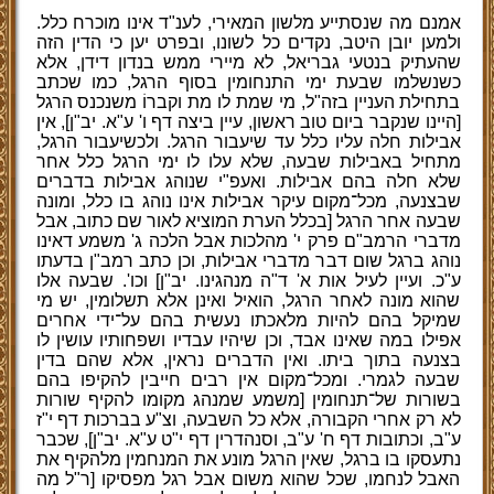
אמנם מה שנסתייע מלשון המאירי, לענ"ד אינו מוכרח כלל.
ולמען יובן היטב, נקדים כל לשונו, ובפרט יען כי הדין הזה
שהעתיק בנטעי גבריאל, לא מיירי ממש בנדון דידן, אלא
כשנשלמו שבעת ימי התנחומין בסוף הרגל, כמו שכתב
בתחילת העניין בזה"ל, מי שמת לו מת וקברוֹ משנכנס הרגל
[היינו שנקבר ביום טוב ראשון, עיין ביצה דף ו' ע"א. יב"ן], אין
אבילות חלה עליו כלל עד שיעבור הרגל. ולכשיעבור הרגל,
מתחיל באבילות שבעה, שלא עלו לו ימי הרגל כלל אחר
שלא חלה בהם אבילות. ואעפ"י שנוהג אבילות בדברים
שבצנעה, מכל־מקום עיקר אבילות אינו נוהג בו כלל, ומונה
שבעה אחר הרגל [בכלל הערת המוציא לאור שם כתוב, אבל
מדברי הרמב"ם פרק י' מהלכות אבל הלכה ג' משמע דאינו
נוהג ברגל שום דבר מדברי אבילות, וכן כתב רמב"ן בדעתו
ע"כ. ועיין לעיל אות א' ד"ה מנהגינו. יב"ן] וכו'. שבעה אלו
שהוא מונה לאחר הרגל, הואיל ואינן אלא תשלומין, יש מי
שמיקל בהם להיות מלאכתו נעשית בהם על־ידי אחרים
אפילו במה שאינו אבד, וכן שיהיו עבדיו ושפחותיו עושין לו
בצנעה בתוך ביתו. ואין הדברים נראין, אלא שהם בדין
שבעה לגמרי. ומכל־מקום אין רבים חייבין להקיפו בהם
בשורות של־תנחומין [משמע שמנהג מקומו להקיף שורות
לא רק אחרי הקבורה, אלא כל השבעה, וצ"ע בברכות דף י"ז
ע"ב, וכתובות דף ח' ע"ב, וסנהדרין דף י"ט ע"א. יב"ן], שכבר
נתעסקו בו ברגל, שאין הרגל מונע את המנחמין מלהקיף את
האבל לנחמו, שכל שהוא משום אבל רגל מפסיקו [ר"ל מה