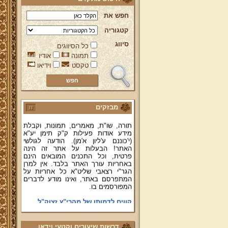
חפש את
קטגוריה
ברוכים הבאים לאתר מהרי"ץ
סיווג
יד מהרי"ץ - פורטל תורני למורשת יהדות
כל הסיווגים
תימן, האתר הרשמי להנצחת מורשתו
תמונה
אודיו
של גאון רבני תימן ותפארתם מהרי"ץ
טקסט
וידיאו
זצוק"ל. באתר תמצאו גם תכנים תורניים
והלכתיים רבים של מרן הגאון הרב יצחק
רצאבי שליט"א - פוסק עדת תימן,
מחבר ספרי שלחן ערוך המקוצר ח"ח
ושו"ת עולת יצחק ג"ח ועוד, וכן תוכלו
לעיין ולהאזין ולצפות במבחר שיעורי
מבזקים
תורה, שו"ת, מאמרים, תמונות, וקבלת
מידע אודות פעילות ק"ק תימן יע"א
(י'כוננם ע'ליון א'מן). הודעה לגולשי
האתר! הבעלות על אתר זה הינה
פרטית, וכל התכנים המובאים הינם
באחריות עורך האתר בלבד. אין למרן
הגר"י רצאבי שליט"א כל אחריות על
המתפרסם באתר, ואינו מודע לדברים
המפורסמים בו.
קווים לדמותו של מהרי"ץ זצוק"ל
פניה נרגשת אל אחינו בני עדת תימן
יע"א די בכל אתר ואתר
דרשות שיעורים וקטעי וידאו
טופס הוראת קבע