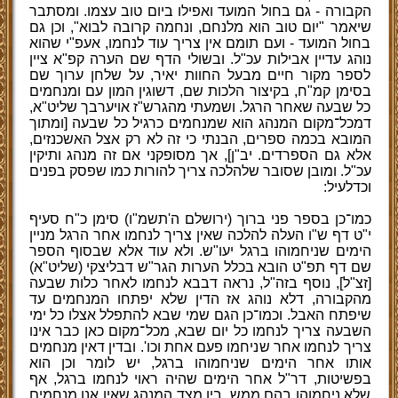
הקבורה - גם בחול המועד ואפילו ביום טוב עצמו. ומסתבר
שיאמר "יום טוב הוא מלנחם, ונחמה קרובה לבוא", וכן גם
בחול המועד - ועם תומם אין צריך עוד לנחמו, אעפ"י שהוא
נוהג עדיין אבילות עכ"ל. ובשולי הדף שם הערה קפ"א ציין
לספר מקור חיים מבעל החוות יאיר, על שלחן ערוך שם
בסימן קמ"ח, בקיצור הלכות שם, דשוגין המון עם ומנחמים
כל שבעה שאחר הרגל. ושמעתי מהגרש"ז אויערבך שליט"א,
דמכל־מקום המנהג הוא שמנחמים כרגיל כל שבעה [ומתוך
המובא בכמה ספרים, הבנתי כי זה לא רק אצל האשכנזים,
אלא גם הספרדים. יב"ן], אך מסופקני אם זה מנהג ותיקין
עכ"ל. ומובן שסובר שלהלכה צריך להורות כמו שפסק בפנים
וכדלעיל:
כמו־כן בספר פני ברוך (ירושלם ה'תשמ"ו) סימן כ"ח סעיף
י"ט דף ש"ו העלה להלכה שאין צריך לנחמו אחר הרגל מניין
הימים שניחמוהו ברגל יעו"ש. ולא עוד אלא שבסוף הספר
שם דף תפ"ט הובא בכלל הערות הגר"ש דבליצקי (שליט"א)
[זצ"ל], נוסף בזה"ל, נראה דבבא לנחמו לאחר כלות שבעה
מהקבורה, דלא נוהג אז הדין שלא יפתחו המנחמים עד
שיפתח האבל. וכמו־כן הגם שמי שבא להתפלל אצלו כל ימי
השבעה צריך לנחמו כל יום שבא, מכל־מקום כאן כבר אינו
צריך לנחמו אחר שניחמו פעם אחת וכו'. ובדין דאין מנחמים
אותו אחר הימים שניחמוהו ברגל, יש לומר וכן הוא
בפשיטות, דר"ל אחר הימים שהיה ראוי לנחמו ברגל, אף
שלא ניחמוהו בהם ממש, בין מצד המנהג שאין אנו מנחמים