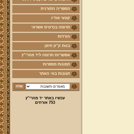
הספריה התורנית
לוח לימוד "עמוד יומי" בספר הזוהר
הקדוש
קטעי אודיו
קול קורא לעמוד על משמר מסורת
ק"ק תימן יע"א וחיזוקה
תרומה בכרטיס אשראי
פרשת השבוע להאזנה מאת החזן
הורדות
ה"ה יהודה דהרי הי"ו
בנות ק"ק תימן
הרשמה לקהילת מהרי"ץ
אפשריות תרומה ליד מהרי"ץ
נוספו קטעי וידאו
תמונות מספרות
השיעור השבועי
תגובות באי האתר
הבהרת מרן שליט"א על השיעור
השבועי בכתב מול הנשמע
פרויקט הכנסת ספרי מרן שליט"א
לאתר יד מהרי"ץ
עכשיו באתר יד מהרי"ץ
753 אורחים
פרויקט הכנסת מאמרי מרן שליט"א
מעשרות ספרים ירחונים וכתבי עת
הפזורים על פני עשרות שנים לאתר
יד מהרי"ץ
פרויקט שו"ת "ויאמר יצחק" - שאלות
ותשובות בענייני הלכה מסורת ומנהג