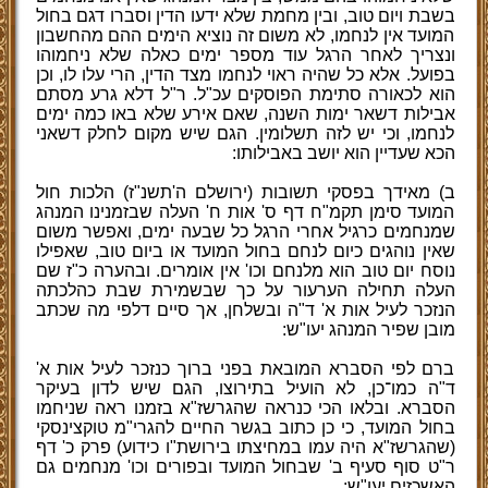
בשבת ויום טוב, ובין מחמת שלא ידעו הדין וסברו דגם בחול
המועד אין לנחמו, לא משום זה נוציא הימים ההם מהחשבון
ונצריך לאחר הרגל עוד מספר ימים כאלה שלא ניחמוהו
בפועל. אלא כל שהיה ראוי לנחמו מצד הדין, הרי עלו לו, וכן
הוא לכאורה סתימת הפוסקים עכ"ל. ר"ל דלא גרע מסתם
אבילות דשאר ימות השנה, שאם אירע שלא באו כמה ימים
לנחמו, וכי יש לזה תשלומין. הגם שיש מקום לחלק דשאני
הכא שעדיין הוא יושב באבילותו:
ב) מאידך בפסקי תשובות (ירושלם ה'תשנ"ז) הלכות חול
המועד סימן תקמ"ח דף ס' אות ח' העלה שבזמנינו המנהג
שמנחמים כרגיל אחרי הרגל כל שבעה ימים, ואפשר משום
שאין נוהגים כיום לנחם בחול המועד או ביום טוב, שאפילו
נוסח יום טוב הוא מלנחם וכו' אין אומרים. ובהערה כ"ז שם
העלה תחילה הערעור על כך שבשמירת שבת כהלכתה
הנזכר לעיל אות א' ד"ה ובשלחן, אך סיים דלפי מה שכתב
מובן שפיר המנהג יעו"ש:
ברם לפי הסברא המובאת בפני ברוך כנזכר לעיל אות א'
ד"ה כמו־כן, לא הועיל בתירוצו, הגם שיש לדון בעיקר
הסברא. ובלאו הכי כנראה שהגרשז"א בזמנו ראה שניחמו
בחול המועד, כי כן כתוב בגשר החיים להגרי"מ טוקצינסקי
(שהגרשז"א היה עמו במחיצתו בירושת"ו כידוע) פרק כ' דף
ר"ט סוף סעיף ב' שבחול המועד ובפורים וכו' מנחמים גם
האשכזים יעו"ש: