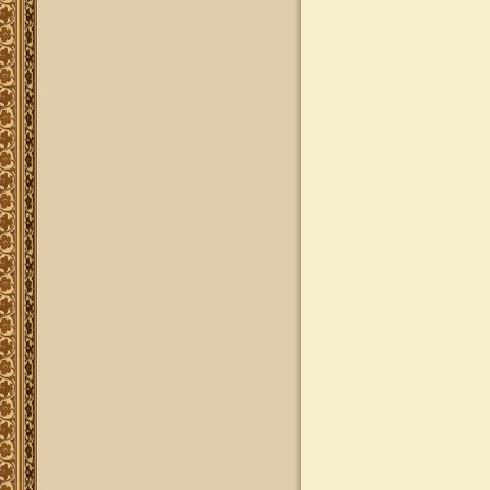
להאזנה
להאזנה! קריאה ולימוד בספר הזוהר
(סוף ספר בראשית) בצוותא עם מרן
שליט"א
"נציב החודש" באתר
נציב החודש! אם רצונך שזכות לימוד
התורה, המסורת והמנהגים, של אלפי
לומדים באתר זה יעמדו לזכותך במשך
חודש ימים, להצלחה לרפואה או לע"נ,
אנא פנה לטל': 0504140741, ובחר את
החודש הרצוי עבורך. "נציב החודש"
יקבל באנר מפואר בו יופיעו שמו
להצלחתו, או שם קרוביו ז"ל בצירוף נר
נשמה דולק, וכן בתעודת הוקרה ובברכה
אישית ממרן הגאון הרב יצחק רצאבי
שליט"א.