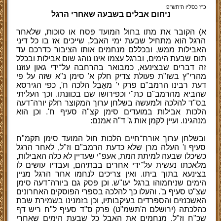
כ"ז כסליו ה'תש"פ
ניחום אבלים בשבעה שאחרי הרגל
א) הקובר את מתו בחול המועד פסח או סוכות, שלאחר
הרגל הוא מתחיל שבעת ימי האבל, שייכים אז בו כל דיני
האבילות ממש, ובכללם מנחמים אותו הציבור כדרכם עד
תום שבעת הימים, וברגל עצמו אינו נוהג שום אבילות ובכלל
זה דברים שבצינעא, כמבואר בהרחבה על־ידי גאון עוזנו
מהרי"ץ בשו"ת פעולת צדיק חלק א' סימן נ"א שזה על פי
דעת רבינו הרמב"ם פרק י' מאֵבֶל הלכה ח', כפי הגירסא
שהביא מהרמב"ם כת"י וכפירושו שם בכוונתו. וכך העליתי
בס"ד להלכה ולמעשה בשלחן ערוך המקוצר חלק יורה־דעה
הלכות אבילות במועדים סימן קצ"ה סעיף ח'. וכן הוא
מנהגינו. ועיין לקמן אות ג' ד"ה אמנם:
ובשלחן ערוך אורח־חיים הלכות חול המועד סימן תקמ"ח
סעיף ו' העלה מרן שלא כדעת הרמב"ם וז"ל, לאחר הרגל
כשיכלו שבעה למיתת המת, אעפ"י שעדיין לא כלה האבילות,
מלאכתו נעשית על־ידי אחרים בבתיהם, ועבדיו עושים לו
בצינעא בתוך ביתו. ואין צריכים לנחמו אחר הרגל מניין
הימים שניחמוהו ברגל יעו"ש. וכן פסק גם ביורה־דעה סימן
שצ"ט סעיף ב'. והעלו כך להלכה בספרי הפוסקים האחרונים
האשכנזים והספרדים בעיקבותיו, וכן בזמנינו בשמירת שבת
כהלכתה (ירושלם ה'תשמ"ט) פרק ס"ד סעיף ל"ח ריש דף
שכ"ח וז"ל, מנחמים את האבל כל שבעת הימים שאחרי