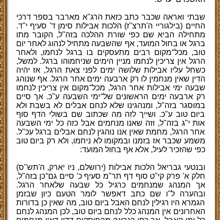
שבתי ואראה שכבר כתב כזאת הרג"א מארבר בספר דרכי
החיים (בילגוריי ה'תרצ"ז) הלכות אבילות סימן ד' סעיף י"ד.
מתחילה הביא שם כפי שורת ההלכה בזה"ל, הקובר מתו
ברגל או בחול המועד, אף שהשבעה מתחיל לנהוג לאחר יום
טוב, מכל־מקום רבים מתעסקים בו ברגל לנחמו, ולאחר
הרגל אין צריכין לנחמו מניין הימים שניחמוהו ברגל. למשל,
כשחל עליו אבילות שלושה ימים לפני צאת הרגל, אז יהיה
הדין שאין מנחמין לו רק ארבעה ימים אחר הרגל. אף שנוהג
שבעה ימי אבילות אחר הרגל, מכל־מקום אין צריכין לנחמו
רק ארבעה ימים הראשונים של־ימי השבעה ע"כ. אך סיים
במוסגר בזה"ל, ומנהגינו שלא לנחם אבלים לא בשבת ולא
ביום טוב ע"כ. ושייך לזה מה שכתוב שם בשולי הדף סוף
אות י"ג בזה"ל, וזה שאנו מנחמים אבל כזה כל ימי השבעה
אחר הרגל, מחמת שאין אנו נוהגין לנחם אבלים ברגל עכ"ל.
משמע שכבר אז בזמנו ובמקומו לא ניחמו, ולא רק ביום טוב
כפי שהזכיר לעיל, אלא אף בחול המועד:
ובנטעי גבריאל הלכות אבילות (ירושלם, ניו יארק, ה'תש"ס)
חלק א' פרק קי"ט סוף דף תר"מ סעיף כ' סיים גם־כן בזה"ל,
אך המנהג שמנחמים כרגיל כל שבעה שלאחר הרגל.
ובהערה ל"ו שם כתב דאפשר לומר הטעם כיון שבזמן
הגמרא היו רגילין לנחם האבל ביום טוב, מה שאין כן בדורות
האחרונים אין המנהג כלל לנחם ביום טוב, לכן המנהג לנחם