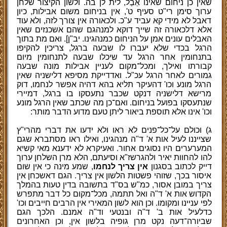
שאין כן ניחום שאינו אֵבֶל, לית לן בה. ולשון הקיצור שלחן
ערוך סימן רי"ט סעיף ט', אין בניחום משום אבילות, כיון
דאבל לא מידי קא עביד ע"כ. ולכאורה אין צורך לזה, ולא עוד
אלא דלכאורה זה שייך דוקא למנהגם שהם אשכנזים שאין
האבלים עונים אמן על הניחום כמנהגינו. יב"ן]. ואם מת בתוך
הרגל בכדי שלא יעברו לו שבעה ברגל, צריכין להקיפו
בתנחומין אחר הרגל עד שיכלו שבעה לתנחומין מיום
קבורתו ואילך, ומכל־מקום לעניין אבילות מונה שבעה
גמורים לאחר הרגל עכ"ל. ואדדייקת מסיפא דלישניה שאין
הרגל מונע וכו' דהעיקר תליא בהא דהיה אפשר לנחמו, דוק
מרישא דלישניה דנקט שכבר נתעסקו בו ברגל, דמיירי
שנתעסקו בפועל בניחום. ואם־כן מה שכתב שאין הרגל מונע
וכו' אינו אלא תוספת ביאור ליתן טעם מדוע הדבר מותר:
ג) וכולם על־כל־פנים לא ראו ולא ידעו את דברי מהרי"ץ
שצייננו לעיל אות א' ד"ה מנהגינו, ואילו ראו מסתברא שגם
המערערים היו נסוגים אחור. ואעיקרא לא ידענא מאי קשיא
להו להחוות יאיר ולהגרשז"א וסיעתם, הלא מרן השלחן ערוך
דייק לכתוב בסגנון
אין צריך לנחמו
, שמע מינה כי אין שום
איסור בכך, שזוהי פשטות הלשון אין צריך. הגם דאשכחן אין
צריך במובן אסור, כמ"ש בס"ד בתשובה בדין טעות בהמלך
הקדוש אות א' ד"ה ואל תתמה, מכל־מקום כל דבר מתפרש
לפי עניינו ומקומו. וכן הוא לשון המאירי אין הרבים חייבים וכו'
כדלעיל אות ב' ד"ה ובנטעי וד"ה אמנם. הלכך הגם
שביורה־דעה נקט מרן גופיה בלשון אין, וכן האחרונים