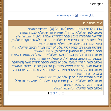
ברוך תהיה
הדפס
הוסף תגובה
עוד מכתבים
שו"ת הלכתי בענייני מגיפת "קורונה" (א'),
כ"ח אדר ה'תש"פ
מכתב למרן שליט"א מהרה"ג פאיז גראדי שליט"א לגבי תוצאות
הדרישה והחקירה בעניין קבר כמהר"ש שבזי זיע"א,
י"ח שבט ה'תש"פ
גילוי דעת מהרה"ג חיים פינטו שליט"א - הרה"ר לאשדוד וקרית מלאכי,
בעניין קבר רבינו שלום שבזי זיע"א,
א' טבת ה'תש"פ
הקדשת הגאון רבי יצחק יוסף שליט"א למרן הגר"י רצאבי שליט"א ע"ג
ספרו החדש (י"ח מרחשון ה'תשע"ח),
כ' חשון ה'תשע''ח
מכתב בחרוזים למרן הגר"י רצאבי שליט"א בנוגע למה שאמר בשיעורו
השבועי על הכתוב בספר "ילקוט יוסף",
י"ג תמוז ה'תשע''ז
מכתב למרן הגר"י רצאבי שליט"א בנוגע לספר טהרת משה (דמיתקרי
טומאת אשם) ומחברו צפניה ערוסי בן הר' רצון ערוסי,
כ"ד סיון ה'תשע''ז
מכתב תודה למרן שליט"א מאת קהילת חניכי הישיבות בקרית הרצוג
ב"ב,
כ"ה אדר ה'תשע''ז
הודאה והכרת הטוב למרן שליט"א,
י"ד שבט ה'תשע''ו
מכתב למרן שליט"א בעניין מצבת קברו של הר"ר יחיא צארום זצ"ל
בהר הזיתים,
ב' כסליו ה'תשע''ה
מכתב למרן שליט"א,
כ"ו שבט ה'תשע''ד
1
2
3
4
5