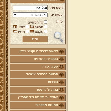
חפש את
קטגוריה
סיווג
כל הסיווגים
תמונה
אודיו
טקסט
וידיאו
דרשות שיעורים וקטעי וידאו
הספריה התורנית
קטעי אודיו
תרומה בכרטיס אשראי
הורדות
בנות ק"ק תימן
אפשריות תרומה ליד מהרי"ץ
תמונות מספרות