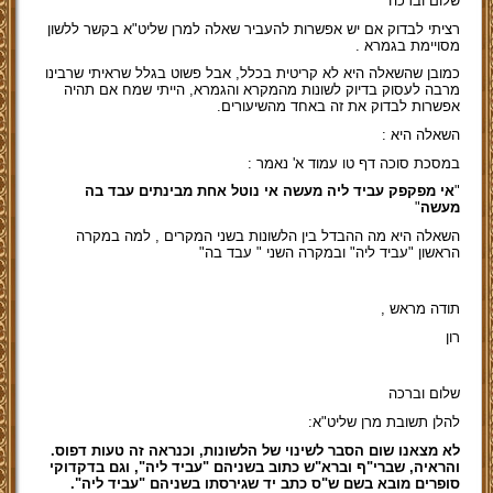
שלום וברכה
רציתי לבדוק אם יש אפשרות להעביר שאלה למרן שליט"א בקשר ללשון
מסויימת בגמרא .
כמובן שהשאלה היא לא קריטית בכלל, אבל פשוט בגלל שראיתי שרבינו
מרבה לעסוק בדיוק לשונות מהמקרא והגמרא, הייתי שמח אם תהיה
אפשרות לבדוק את זה באחד מהשיעורים.
השאלה היא :
במסכת סוכה דף טו עמוד א' נאמר :
"
אי מפקפק עביד ליה מעשה אי נוטל אחת מבינתים עבד בה
מעשה
"
השאלה היא מה ההבדל בין הלשונות בשני המקרים , למה במקרה
הראשון "עביד ליה" ובמקרה השני " עבד בה"
תודה מראש ,
רו
ן
שלום וברכה
להלן תשובת מרן שליט"א:
לא מצאנו שום הסבר לשינוי של הלשונות, וכנראה זה טעות דפוס.
והראיה, שברי"ף וברא"ש כתוב בשניהם "עביד ליה", וגם בדקדוקי
סופרים מובא בשם ש"ס כתב יד שגירסתו בשניהם "עביד ליה".