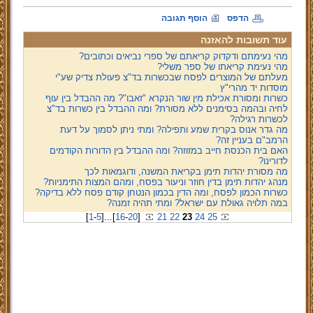
הדפס
הוסף תגובה
עוד תשובות להאזנה
מהי נעימתם ודקדוק קריאתם של ספרי נביאים וכתובים?
מהי נעימת קריאתו של ספר משלי?
מעלתם של המוצרים לפסח שבכשרות בד"צ פעולת צדיק שע"י
מוסדות יד מהרי"ץ
כשרות ומסורת אכילת מין שור הנקרא "זאבו"? מה ההבדל בין עוף
לחיה ובהמה בסימנים ללא מסורת? ומה ההבדל בין כשרות בד"צ
לכשרות רגילה?
מה גדר אנוס בקרית שמע ותפילה? ומתי ניתן לסמוך על דעת
הרמב"ם בעניין זה?
האם בית הכנסת חייב במזוזה? ומה ההבדל בין הדורות הקודמים
לדורינו?
מה מסורת יהדות תימן בקריאת המשנה, ודוגמאות לכך
מנהג יהדות תימן בדין חוזר וניעור בפסח, ומהם המצות התימניות?
כשרות הכמון לפסח, ומה הדין בכמון הנטחן קודם פסח ללא בדיקה?
במה תלויה גאולת עם ישראל? ומתי תהיה זמנה?
[
1
-
5
]
...
[
16
-
20
]
21
22
23
24
25