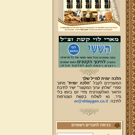
הלכה יומית למייל שלך
המעוניינים לקבל "
הלכה יומית
" מתוך
ספרי "שלחן ערוך המקוצר" ישיר לתיבת
הדואר האלקטרונית מידי יום ביומו בלי
נדר, נא לשלוח בקשת הצטרפות
לתיבה:
or@shtaygen.co.il
כניסה לחברים רשומים