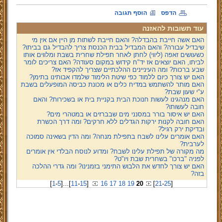
הדפס
הוסף תגובה
עוד תשובות להאזנה
האם אשה חייבת בהבדלה? והאם חייבת לשתות מן היין אם אין מי
שיבדיל עבורה? והאם המבדיל בבית הכנסת צריך להבדיל גם בביתו?
כשעושים זאפה (ליווי) לחתן לאחר תפילת שחרית בשבת ומלווים אותו
לביתו, האם יוצאים אז יד"ח קידוש במקום סעודה? האם צריכים לומר
שבע ברכות? ומה העיניינים ההלכתיים שצריך להקפיד אז?
האם יש צורך כיום ללמוד כפי שיטת הלימוד שלמדו אבותינו בתימן?
האם מותר להשתמש במדיח כלים או מכונת כביסה המופעלים בשבת
ע"י שעון שבת?
האם מנהגינו לעשות חנוכת הבית בקניית בית או בשכירות? והאם
חובה לעשותו?
האם יש איסור בורר במסנני מים שבברזים או במטהרי מים?
האם חובה לקנות ירקות הגדלים ללא חרקים? ומה דרך הכשרת
ובדיקת ירק רגיל?
האם אומרים עלינו לשבח בתפילת מנחה? ומה הדין בשאינה סמוכה
לערבית?
מה מקורה של תפילת עלינו לשבח? ומדוע לנוסח הבלדי אין אומרים
לפניה "ברכו" בשחרית שבת ויו"ט?
האם יש צורך לחדש את הלבוש התימני בזמנינו? ומה גדרי ההלכה
בזה?
[
1
-
5
]
...
[
11
-
15
]
16
17
18
19
20
[
21
-
25
]