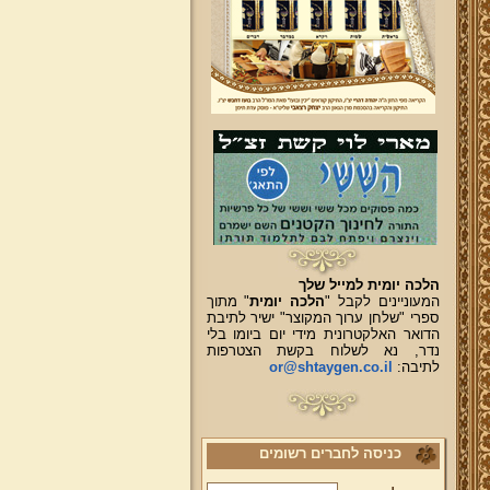
הלכה יומית למייל שלך
המעוניינים לקבל "
הלכה יומית
" מתוך
ספרי "שלחן ערוך המקוצר" ישיר לתיבת
הדואר האלקטרונית מידי יום ביומו בלי
נדר, נא לשלוח בקשת הצטרפות
לתיבה:
or@shtaygen.co.il
כניסה לחברים רשומים