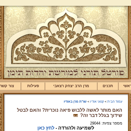
אשי
תכנים
מרן הרב יצחק רצאבי
פעילות
צור קשר
עמוד הבית
>
קטעי אודיו
>
שו"ת מרן באודיו
האם מותר לאשה ללבוש פיאה נוכרית? והאם לבטל
שידוך בגלל דבר זה?
מספר צפיות: 29044
לשמיעה ולהורדה -
לחץ כאן