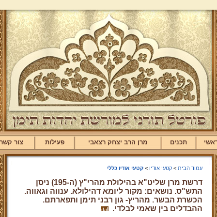
אשי
תכנים
מרן הרב יצחק רצאבי
פעילות
צור קשר
עמוד הבית
>
קטעי אודיו
>
קטעי אודיו כללי
דרשת מרן שליט"א בהילולת מהרי"ץ (ה-195) ניסן
התש"ס. נושאים: מקור ליומא דהילולא. ענווה וגאווה.
הכשרת הבשר. מהריץ- גון רבני תימן ותפארתם.
ההבדלים בין שאמי לבלדי.