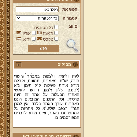
חפש את
קטגוריה
סיווג
כל הסיווגים
ברוכים הבאים לאתר מהרי"ץ
תמונה
אודיו
יד מהרי"ץ - פורטל תורני למורשת יהדות
טקסט
וידיאו
תימן, האתר הרשמי להנצחת מורשתו
של גאון רבני תימן ותפארתם מהרי"ץ
זצוק"ל. באתר תמצאו גם תכנים תורניים
והלכתיים רבים של מרן הגאון הרב יצחק
רצאבי שליט"א - פוסק עדת תימן,
מחבר ספרי שלחן ערוך המקוצר ח"ח
מבזקים
ושו"ת עולת יצחק ג"ח ועוד, וכן תוכלו
לעיין ולהאזין ולצפות במבחר שיעורי
תורה, שו"ת, מאמרים, תמונות, וקבלת
מידע אודות פעילות ק"ק תימן יע"א
(י'כוננם ע'ליון א'מן). הודעה לגולשי
האתר! הבעלות על אתר זה הינה
פרטית, וכל התכנים המובאים הינם
באחריות עורך האתר בלבד. אין למרן
הגר"י רצאבי שליט"א כל אחריות על
המתפרסם באתר, ואינו מודע לדברים
המפורסמים בו.
קווים לדמותו של מהרי"ץ זצוק"ל
פניה נרגשת אל אחינו בני עדת תימן
דרשות שיעורים וקטעי וידאו