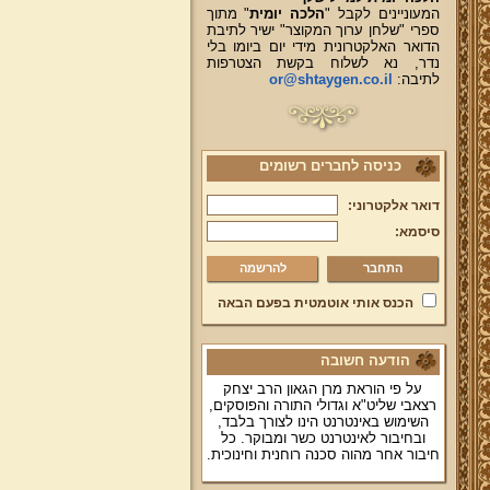
המעוניינים לקבל "
הלכה יומית
" מתוך
ספרי "שלחן ערוך המקוצר" ישיר לתיבת
הדואר האלקטרונית מידי יום ביומו בלי
נדר, נא לשלוח בקשת הצטרפות
לתיבה:
or@shtaygen.co.il
כניסה לחברים רשומים
דואר אלקטרוני:
סיסמא:
להרשמה
הכנס אותי אוטמטית בפעם הבאה
הודעה חשובה
על פי הוראת מרן הגאון הרב יצחק
רצאבי שליט"א וגדולי התורה והפוסקים,
השימוש באינטרנט הינו לצורך בלבד,
ובחיבור לאינטרנט כשר ומבוקר. כל
חיבור אחר מהוה סכנה רוחנית וחינוכית.