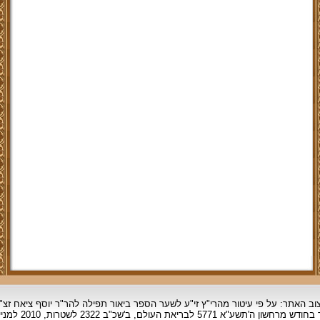
וב האתר: על פי עיטור מהרי"ץ זי"ע לשער הספר ביאור תפילה להר"ר יוסף ציאח זצ"
ד בחודש מרחשון
ה'תשע"א 5771 לבריאת העולם, ב'שכ"ב 2322 לשטרות, 2010 למניינם.