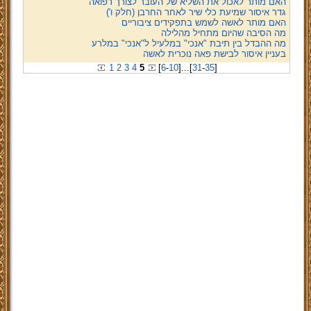
האם מותר לאכול את השליא של העובר לצורך רפואה
גדר איסור שמיעת כלי שיר לאחר החרבן (חלק ו')
האם מותר לאשה לשמש בתפקידים ציבוריים
מה הסיבה שהיום מתחיל מהלילה
מה ההבדל בין תיבת "אנכי" במלעיל ל"אנכי" במלרע
בעניין איסור לבישת פאה נוכרית לאשה
1
2
3
4
5
[
6
-
10
]
...
[
31
-
35
]