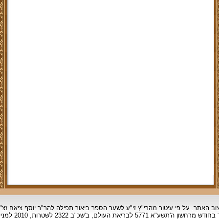
וב האתר: על פי עיטור מהרי"ץ זי"ע לשער הספר ביאור תפילה להר"ר יוסף ציאח זצ"
ד בחודש מרחשון
ה'תשע"א 5771 לבריאת העולם, ב'שכ"ב 2322 לשטרות, 2010 למניינם.