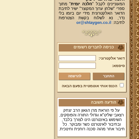
המעוניינים לקבל "
הלכה יומית
" מתוך
ספרי "שלחן ערוך המקוצר" ישיר לתיבת
הדואר האלקטרונית מידי יום ביומו בלי
נדר, נא לשלוח בקשת הצטרפות
לתיבה:
or@shtaygen.co.il
כניסה לחברים רשומים
דואר אלקטרוני:
סיסמא:
להרשמה
הכנס אותי אוטמטית בפעם הבאה
הודעה חשובה
על פי הוראת מרן הגאון הרב יצחק
רצאבי שליט"א וגדולי התורה והפוסקים,
השימוש באינטרנט הינו לצורך בלבד,
ובחיבור לאינטרנט כשר ומבוקר. כל
חיבור אחר מהוה סכנה רוחנית וחינוכית.