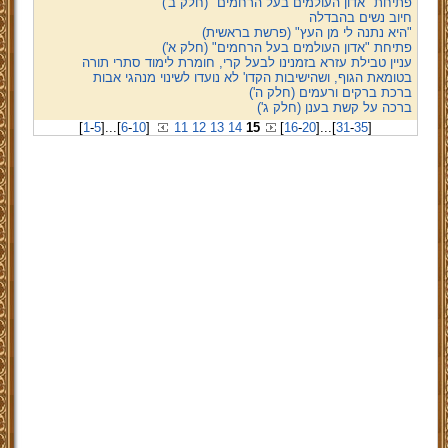
פתיחת "אדון העולמים בעל הרחמים" (חלק ב')
חיוב נשים בהבדלה
"היא נתנה לי מן העץ" (פרשת בראשית)
פתיחת "אדון העולמים בעל הרחמים" (חלק א')
עניין טבילת עזרא בזמנינו לבעל קרי, חומרת לימוד סתרי תורה
בטומאת הגוף, ושהישיבות הקדו' לא נועדו לשינוי מנהגי אבות
ברכת ברקים ורעמים (חלק ה')
ברכה על קשת בענן (חלק ג')
[
1
-
5
]
...
[
6
-
10
]
11
12
13
14
15
[
16
-
20
]
...
[
31
-
35
]