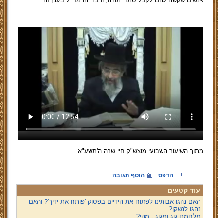
אנשים שקשה להם לקבל סתרי תורה, ודברי הרמח"ל בענין זה
מתוך השיעור השבועי מוצש"ק חיי שרה ה'תשע"א
הדפס
הוסף תגובה
עוד קטעים
האם נהגו אבותינו לפתוח את הידיים בפסוק 'פותח את ידיך'? והאם
נהגו לנשקן?
מלחמת גוג ומגוג - מהי?