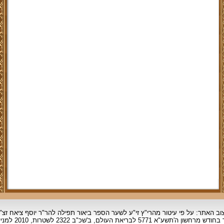
וב האתר: על פי עיטור מהרי"ץ זי"ע לשער הספר ביאור תפילה להר"ר יוסף ציאח זצ"
ד בחודש מרחשון
ה'תשע"א 5771 לבריאת העולם, ב'שכ"ב 2322 לשטרות, 2010 למניינם.