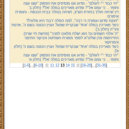
"יהי כבוד י"י לעולם" - מדוע אנו מוסיפים את הפסוק "עוצו עצה
ותופר... כי עמנו אל"? ומדוע מאריכים במלה 'אל'? (חלק ב'
דין 'שיחת חולין' בחזרת הש"צ, ו'שיחה בטלה' בבית הכנסת - וחומרת
איסורם
"זעקת סדום ועמורה כי רבה", למה המלה 'רבה' היא מלעיל?
כיצד מאריכין במלה 'אחד' שבקרית שמע? ועניין הכוונה בשם ה', אדנות
והוי"ה (חלק ב')
"ה' אלהי השמים וכו' הוא ישלח מלאכו לפניך" (פרשת חיי שרה)
התייחסות מרן שליט"א לספר מסורת השחיטה והניקור התימני
והמרוקאי
כיצד מאריכין במלה 'אחד' שבקרית שמע? ועניין הכוונה בשם ה' (חלק
א')
"יהי כבוד י"י לעולם" - מדוע אנו מוסיפים את הפסוק "עוצו עצה
ותופר... כי עמנו אל"? ומדוע מאריכים במלה 'אל'? (חלק א'
[
1
-
5
]
...
[
6
-
10
]
11
12
13
14
15
[
16
-
20
]
...
[
31
-
35
]