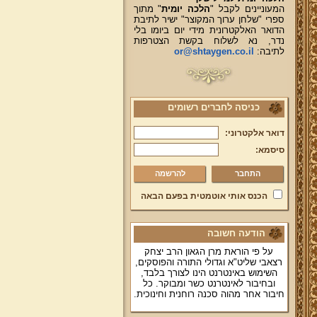
המעוניינים לקבל "
הלכה יומית
" מתוך
ספרי "שלחן ערוך המקוצר" ישיר לתיבת
הדואר האלקטרונית מידי יום ביומו בלי
נדר, נא לשלוח בקשת הצטרפות
לתיבה:
or@shtaygen.co.il
כניסה לחברים רשומים
דואר אלקטרוני:
סיסמא:
להרשמה
הכנס אותי אוטמטית בפעם הבאה
הודעה חשובה
על פי הוראת מרן הגאון הרב יצחק
רצאבי שליט"א וגדולי התורה והפוסקים,
השימוש באינטרנט הינו לצורך בלבד,
ובחיבור לאינטרנט כשר ומבוקר. כל
חיבור אחר מהוה סכנה רוחנית וחינוכית.