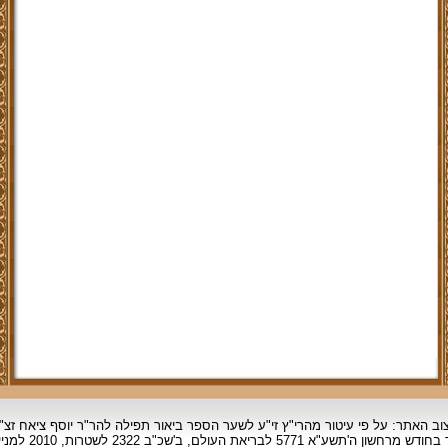
וב האתר: על פי עיטור מהרי"ץ זי"ע לשער הספר ביאור תפילה להר"ר יוסף ציאח זצ"
ד בחודש מרחשון
ה'תשע"א 5771 לבריאת העולם, ב'שכ"ב 2322 לשטרות, 2010 למניינם.