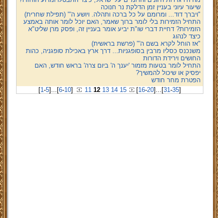
שיעור עיוני בעניין זמן הדלקת נר חנוכה
"ויברך דוד... ומרומם על כל ברכה ותהלה. ויושע ה'" (תפילת שחרית)
התחיל הזמירות בלי לומר ברוך שאמר, האם יוכל לומר אותה באמצע
הזמירות? דחיית דברי שו"ת יביע אומר בעניין זה, ופסק מרן שליט"א
כיצד לנהוג
"אז הוחל לקרא בשם ה'" (פרשת בראשית)
משנכנס כסליו מרבין בסופגניות... דרך ארץ באכילת סופגניה, כהות
החושים וירידת הדורות
התחיל לומר בטעות מזמור 'יענך ה' ביום צרה' בראש חודש, האם
יפסיק או שיכול להמשיך?
הפטרת מחר חודש
[
1
-
5
]
...
[
6
-
10
]
11
12
13
14
15
[
16
-
20
]
...
[
31
-
35
]