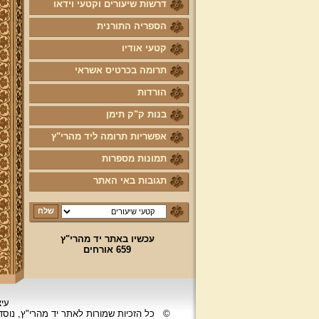
דרשות שיעורים וקטעי וידאו
הספריה התורנית
קטעי אודיו
תרומה בכרטיס אשראי
הורדות
בנות ק"ק תימן
אפשריות תרומה ליד מהרי"ץ
תמונות מספרות
תגובות באי האתר
עכשיו באתר יד מהרי"ץ
659 אורחים
עיצ
©
כל הזכיות שמורות לאתר יד מהרי"ץ, נוס