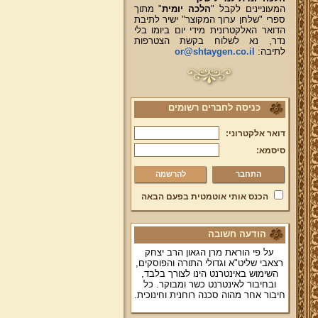
המעוניינים לקבל "
הלכה יומית
" מתוך
ספרי "שלחן ערוך המקוצר" ישיר לתיבת
הדואר האלקטרונית מידי יום ביומו בלי
נדר, נא לשלוח בקשת הצטרפות
לתיבה:
or@shtaygen.co.il
כניסה לחברים רשומים
דואר אלקטרוני:
סיסמא:
להרשמה
הכנס אותי אוטמטית בפעם הבאה
הודעה חשובה
על פי הוראת מרן הגאון הרב יצחק
רצאבי שליט"א וגדולי התורה והפוסקים,
השימוש באינטרנט הינו לצורך בלבד,
ובחיבור לאינטרנט כשר ומבוקר. כל
חיבור אחר מהוה סכנה רוחנית וחינוכית.