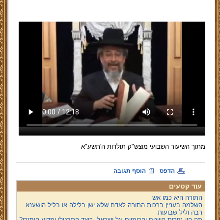
מתוך השיעור השבועי מוצש"ק תולדות ה'תשע"א
הדפס
הוסף תגובה
עוד קטעים
התורה היא כמו אש
השלמה בעניין ברכות התורה לאדם שלא ישן בלילה או בליל הושענא
רבה וליל שבועות
מה היו גזירות היוונים והרומיים על ישראל, כיצד התבטלו ומדוע הוחזרו?