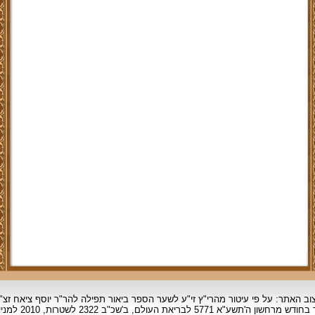
וב האתר: על פי עיטור מהרי"ץ זי"ע לשער הספר ביאור תפילה להר"ר יוסף ציאח זצ"
ד בחודש מרחשון
ה'תשע"א 5771 לבריאת העולם, ב'שכ"ב 2322 לשטרות, 2010 למניינם.