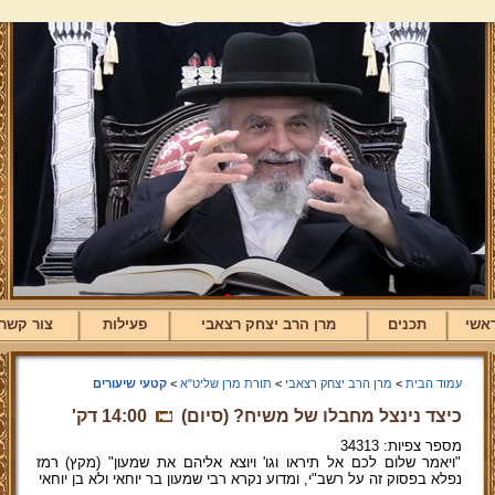
אשי
תכנים
מרן הרב יצחק רצאבי
פעילות
צור קשר
עמוד הבית
>
מרן הרב יצחק רצאבי
>
תורת מרן שליט"א
>
קטעי שיעורים
כיצד נינצל מחבלו של משיח? (סיום)
14:00 דק'
מספר צפיות: 34313
"ויאמר שלום לכם אל תיראו וגו' ויוצא אליהם את שמעון" (מקץ) רמז
נפלא בפסוק זה על רשב"י, ומדוע נקרא רבי שמעון בר יוחאי ולא בן יוחאי