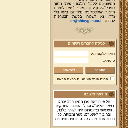
המעוניינים לקבל "
הלכה יומית
" מתוך
ספרי "שלחן ערוך המקוצר" ישיר לתיבת
הדואר האלקטרונית מידי יום ביומו בלי
נדר, נא לשלוח בקשת הצטרפות
לתיבה:
or@shtaygen.co.il
כניסה לחברים רשומים
דואר אלקטרוני:
סיסמא:
להרשמה
הכנס אותי אוטמטית בפעם הבאה
הודעה חשובה
על פי הוראת מרן הגאון הרב יצחק
רצאבי שליט"א וגדולי התורה והפוסקים,
השימוש באינטרנט הינו לצורך בלבד,
ובחיבור לאינטרנט כשר ומבוקר. כל
חיבור אחר מהוה סכנה רוחנית וחינוכית.