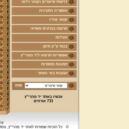
דרשות שיעורים וקטעי וידאו
הספריה התורנית
קטעי אודיו
תרומה בכרטיס אשראי
הורדות
בנות ק"ק תימן
אפשריות תרומה ליד מהרי"ץ
תמונות מספרות
תגובות באי האתר
עכשיו באתר יד מהרי"ץ
733 אורחים
עיצ
©
כל הזכיות שמורות לאתר יד מהרי"ץ, נוס