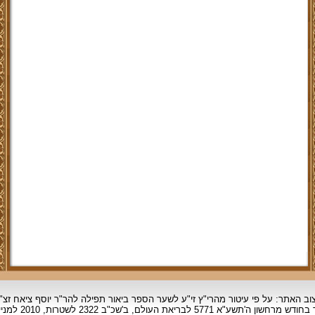
וב האתר: על פי עיטור מהרי"ץ זי"ע לשער הספר ביאור תפילה להר"ר יוסף ציאח זצ"
ד בחודש מרחשון
ה'תשע"א 5771 לבריאת העולם, ב'שכ"ב 2322 לשטרות, 2010 למניינם.