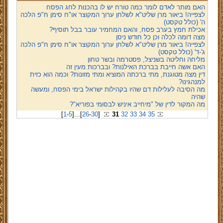
האם מותר לאדם לומר כמה טורח יש לו בהכנות לחג הפסח
לצפייה! ביאור מרן שליט"א לשלחן ערוך המקוצר או"ח סימן ח"פ הלכה
ה' (כולל טקסט)
אכילת חמץ בערב פסח, והאם המחמיר עובר בבל תוסיף?
מצה דומה לכלה וכן כל חודש ניסן
לצפייה! ביאור מרן שליט"א לשלחן ערוך המקוצר או"ח סימן ח"פ הלכה
ג'-ד' (כולל טקסט)
מליחה וחליטה בשניצל, פסטרמה ובשר טחון
האם אשה חייבת בברכת האילנות? ובברכות מעין זה
דין מצה מטוגנת, מתי ברכתה המוציא ומתי מזונות? וכמה הוא כזית
למנהגינו?
מה הסיבה לעלילות דם שהיו בקהילות ישראל בימי הפסח, ומעשה
שהיה
מה המקור לדין של "מיחייב איניש לבסומי בפוריא"?
[
1
-
5
]
...
[
26
-
30
]
31
32
33
34
35