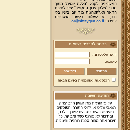
המעוניינים לקבל "
הלכה יומית
" מתוך
ספרי "שלחן ערוך המקוצר" ישיר לתיבת
הדואר האלקטרונית מידי יום ביומו בלי
נדר, נא לשלוח בקשת הצטרפות
לתיבה:
or@shtaygen.co.il
כניסה לחברים רשומים
דואר אלקטרוני:
סיסמא:
להרשמה
הכנס אותי אוטמטית בפעם הבאה
הודעה חשובה
על פי הוראת מרן הגאון הרב יצחק
רצאבי שליט"א וגדולי התורה והפוסקים,
השימוש באינטרנט הינו לצורך בלבד,
ובחיבור לאינטרנט כשר ומבוקר. כל
חיבור אחר מהוה סכנה רוחנית וחינוכית.