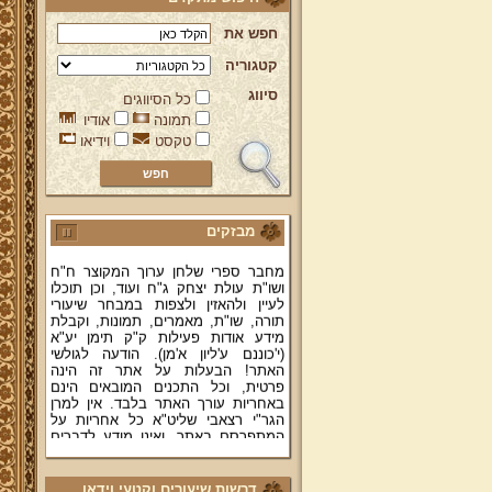
חפש את
קטגוריה
סיווג
כל הסיווגים
תמונה
אודיו
טקסט
וידיאו
ברוכים הבאים לאתר מהרי"ץ
יד מהרי"ץ - פורטל תורני למורשת יהדות
תימן, האתר הרשמי להנצחת מורשתו
של גאון רבני תימן ותפארתם מהרי"ץ
זצוק"ל. באתר תמצאו גם תכנים תורניים
והלכתיים רבים של מרן הגאון הרב יצחק
מבזקים
רצאבי שליט"א - פוסק עדת תימן,
מחבר ספרי שלחן ערוך המקוצר ח"ח
ושו"ת עולת יצחק ג"ח ועוד, וכן תוכלו
לעיין ולהאזין ולצפות במבחר שיעורי
תורה, שו"ת, מאמרים, תמונות, וקבלת
מידע אודות פעילות ק"ק תימן יע"א
(י'כוננם ע'ליון א'מן). הודעה לגולשי
האתר! הבעלות על אתר זה הינה
פרטית, וכל התכנים המובאים הינם
באחריות עורך האתר בלבד. אין למרן
הגר"י רצאבי שליט"א כל אחריות על
המתפרסם באתר, ואינו מודע לדברים
המפורסמים בו.
קווים לדמותו של מהרי"ץ זצוק"ל
דרשות שיעורים וקטעי וידאו