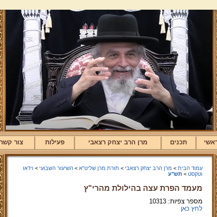
אשי
תכנים
מרן הרב יצחק רצאבי
פעילות
צור קשר
עמוד הבית
>
מרן הרב יצחק רצאבי
>
תורת מרן שליט"א
>
השיעור השבועי
>
וידאו
וטקסט
>
תש"ע
מעמד הפרת עצה בהילולת מהרי"ץ
מספר צפיות: 10313
לחץ כאן