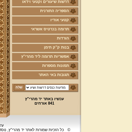
דרשות שיעורים וקטעי וידאו
הספריה התורנית
קטעי אודיו
תרומה בכרטיס אשראי
הורדות
בנות ק"ק תימן
אפשריות תרומה ליד מהרי"ץ
תמונות מספרות
תגובות באי האתר
עכשיו באתר יד מהרי"ץ
841 אורחים
עיצ
©
כל הזכיות שמורות לאתר יד מהרי"ץ, נוס