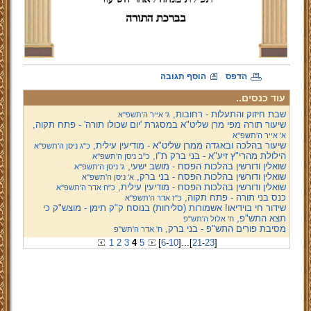
הדפס
הוסף תגובה
עוד כנסים..
שבת חיזוק והתעלות - רחובות,
ג' אייר ה'תשפ''א
שיעור תורה מפי מרן שליט"א במסגרת 'יום שכולו תורה' - פתח תקוה,
א' אייר ה'תשפ''א
שיעור בהלכה ובאגדה ממרן שליט"א - מודיעין עילית,
כ"ג ניסן ה'תשפ''א
הילולת מהרי"ץ זיע"א - בני ברק ת"ו,
כ"ב ניסן ה'תשפ''א
שואלין ודורשין בהלכות הפסח - מושב ישעי,
ג' ניסן ה'תשפ''א
שואלין ודורשין בהלכות הפסח - בני ברק,
א' ניסן ה'תשפ''א
שואלין ודורשין בהלכות הפסח - מודיעין עילית,
כ"ח אדר ה'תשפ''א
כנס בני תורה - פתח תקוה,
כ"ז אדר ה'תשפ''א
שידור חי בוידיאו! אשמורות (סליחות) בנוסח ק"ק תימן - מוצש"ק כי
תצא התש"פ,
ח' אלול ה'תש"פ
מסיבת פורים התש"פ - בני ברק,
ח' אדר ה'תש"פ
1
2
3
4
5
[
6
-
10
]
...
[
21
-
23
]