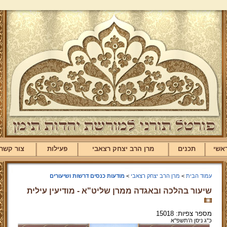
אשי
תכנים
מרן הרב יצחק רצאבי
פעילות
צור קשר
עמוד הבית
>
מרן הרב יצחק רצאבי
>
מודעות כנסים דרשות ושיעורים
שיעור בהלכה ובאגדה ממרן שליט"א - מודיעין עילית
מספר צפיות: 15018
כ"ג ניסן ה'תשפ''א