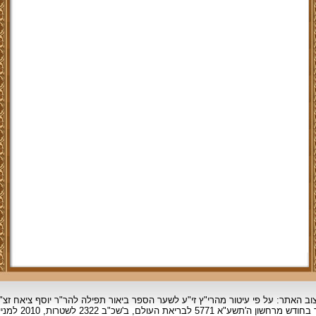
וב האתר: על פי עיטור מהרי"ץ זי"ע לשער הספר ביאור תפילה להר"ר יוסף ציאח זצ"
ד בחודש מרחשון
ה'תשע"א 5771 לבריאת העולם, ב'שכ"ב 2322 לשטרות, 2010 למניינם.