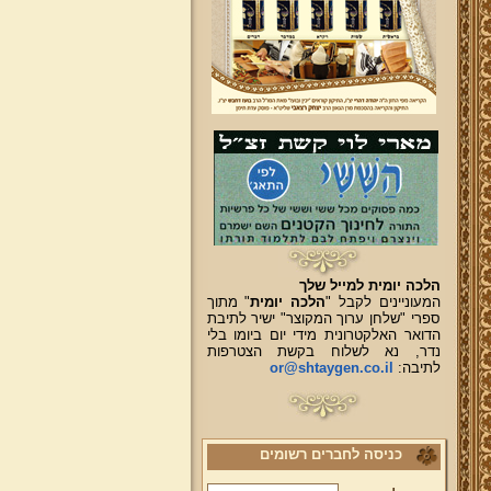
הלכה יומית למייל שלך
המעוניינים לקבל "
הלכה יומית
" מתוך
ספרי "שלחן ערוך המקוצר" ישיר לתיבת
הדואר האלקטרונית מידי יום ביומו בלי
נדר, נא לשלוח בקשת הצטרפות
לתיבה:
or@shtaygen.co.il
כניסה לחברים רשומים